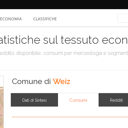
ECONOMIA
CLASSIFICHE
atistiche sul tessuto ec
, reddito disponibile, consumi per merceologia e segmen
Comune di
Weiz
Consumi
Dati di Sintesi
Redditi