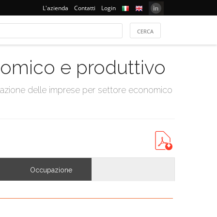
L'azienda
Contatti
Login
onomico e produttivo
tazione delle imprese per settore economico
Occupazione