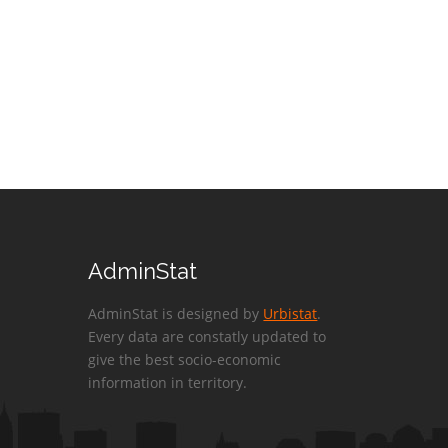
AdminStat
AdminStat is designed by
Urbistat
.
Every data are constatly updated to
give the best socio-economic
information in territory.