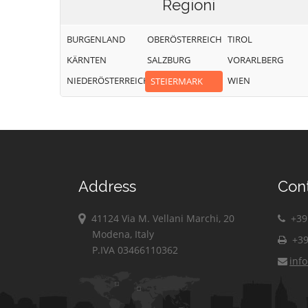
Regioni
BURGENLAND
OBERÖSTERREICH
TIROL
KÄRNTEN
SALZBURG
VORARLBERG
NIEDERÖSTERREICH
WIEN
STEIERMARK
Address
Con
41124 Via M. Vellani Marchi, 20
+39 
Modena, Italy
+39
P.IVA 03466110362
inf