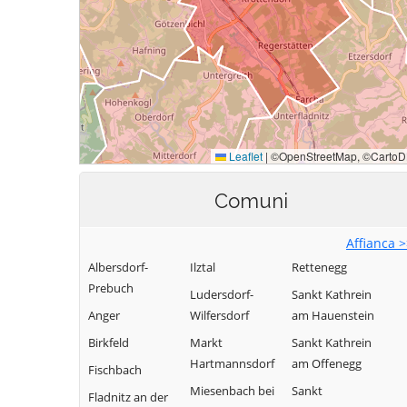
Comuni
Affianca 
Albersdorf-
Ilztal
Rettenegg
Prebuch
Ludersdorf-
Sankt Kathrein
Anger
Wilfersdorf
am Hauenstein
Birkfeld
Markt
Sankt Kathrein
Hartmannsdorf
am Offenegg
Fischbach
Miesenbach bei
Sankt
Fladnitz an der