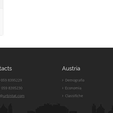
tacts
Austria
059 8395229
Demografia
 059 8395230
Economia
o@urbistat.com
Classifiche