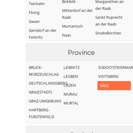
Birkfeld
Margarethen an
Teichalm
der Raab
Mitterdorf an der
Floing
Raab
Sankt Ruprecht
Gasen
an der Raab
Mortantsch
Gersdorf an der
Sinabelkirchen
Naas
Feistritz
Strallegg
Passail
Gleisdorf
Thannhausen
Province
Pischelsdorf am
Gutenberg-
Kulm
Weiz
Stenzengreith
BRUCK-
LEIBNITZ
SÜDOSTSTEIERMA
Puch bei Weiz
Hofstätten an
MÜRZZUSCHLAG
LEOBEN
VOITSBERG
der Raab
Ratten
DEUTSCHLANDSBERG
LIEZEN
WEIZ
GRAZ(STADT)
MURAU
GRAZ-UMGEBUNG
MURTAL
HARTBERG-
FÜRSTENFELD