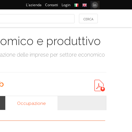
L'azienda
Contatti
Login
onomico e produttivo
tazione delle imprese per settore economico
ab
Occupazione