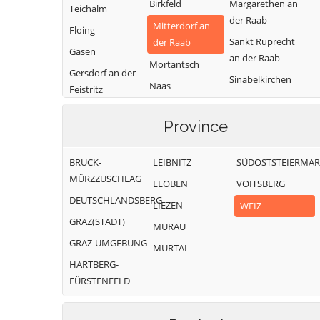
Birkfeld
Margarethen an
Teichalm
der Raab
Mitterdorf an
Floing
Sankt Ruprecht
der Raab
Gasen
an der Raab
Mortantsch
Gersdorf an der
Sinabelkirchen
Naas
Feistritz
Strallegg
Passail
Gleisdorf
Thannhausen
Province
Pischelsdorf am
Gutenberg-
Weiz
Kulm
Stenzengreith
BRUCK-
LEIBNITZ
SÜDOSTSTEIERMA
Puch bei Weiz
Hofstätten an
MÜRZZUSCHLAG
LEOBEN
VOITSBERG
der Raab
Ratten
DEUTSCHLANDSBERG
LIEZEN
WEIZ
GRAZ(STADT)
MURAU
GRAZ-UMGEBUNG
MURTAL
HARTBERG-
FÜRSTENFELD