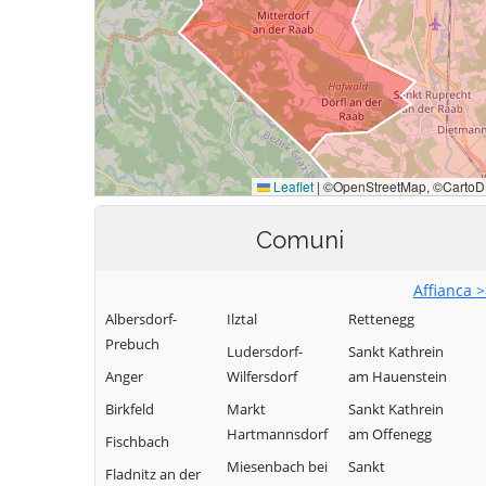
Comuni
Affianca 
Albersdorf-
Ilztal
Rettenegg
Prebuch
Ludersdorf-
Sankt Kathrein
Anger
Wilfersdorf
am Hauenstein
Birkfeld
Markt
Sankt Kathrein
Hartmannsdorf
am Offenegg
Fischbach
Miesenbach bei
Sankt
Fladnitz an der