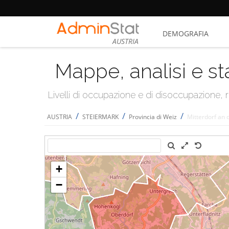
DEMOGRAFIA
AUSTRIA
Mappe, analisi e st
Livelli di occupazione e di disoccupazione
/
/
/
AUSTRIA
STEIERMARK
Provincia di Weiz
Mitterdorf an 