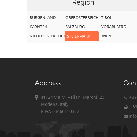
Regioni
BURGENLAND
OBERÖSTERREICH
TIROL
KÄRNTEN
SALZBURG
VORARLBERG
NIEDERÖSTERREICH
WIEN
STEIERMARK
Address
Con
41124 Via M. Vellani Marchi, 20
+39 
Modena, Italy
+39
P.IVA 03466110362
inf