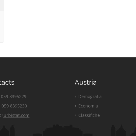
tacts
Austria
059 8395229
Demografia
 059 8395230
Economia
o@urbistat.com
Classifiche