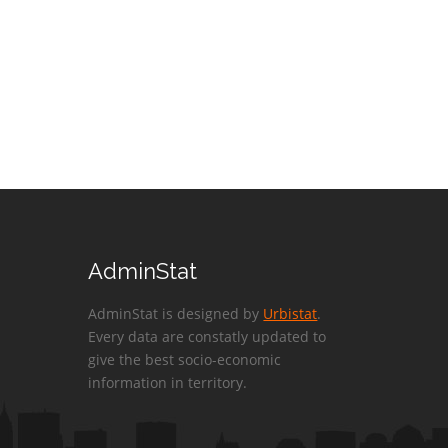
AdminStat
AdminStat is designed by
Urbistat
.
Every data are constatly updated to
give the best socio-economic
information in territory.