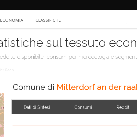
ECONOMIA
CLASSIFICHE
atistiche sul tessuto ec
, reddito disponibile, consumi per merceologia e segmen
der Raab
Comune di
Mitterdorf an der ra
Dati di Sintesi
Consumi
Redditi