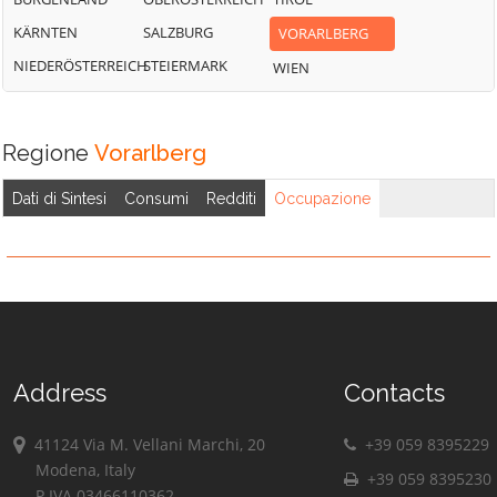
KÄRNTEN
SALZBURG
VORARLBERG
NIEDERÖSTERREICH
STEIERMARK
WIEN
Regione
Vorarlberg
Dati di Sintesi
Consumi
Redditi
Occupazione
Address
Contacts
41124 Via M. Vellani Marchi, 20
+39 059 8395229
Modena, Italy
+39 059 8395230
P.IVA 03466110362