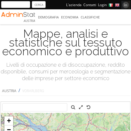
L'azienda
Contatti
Login
DEMOGRAFIA
ECONOMIA
CLASSIFICHE
AUSTRIA
Mappe, analisi e
statistiche sul tessuto
economico e produttivo
Livelli di occupazione e di disoccupazione, reddito
disponibile, consumi per merceologia e segmentazione
delle imprese per settore economico
/
AUSTRIA
VORARLBERG