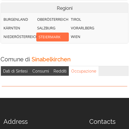
Regioni
BURGENLAND
OBERÖSTERREICH
TIROL
KÄRNTEN
SALZBURG
VORARLBERG
NIEDERÖSTERREICH
WIEN
STEIERMARK
Comune di
Sinabelkirchen
Dati di Sintesi
Consumi
Redditi
Occupazione
Address
Contacts