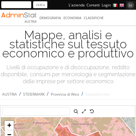
L'azienda
Contatti
Login
DEMOGRAFIA
ECONOMIA
CLASSIFICHE
AUSTRIA
Mappe, analisi e
statistiche sul tessuto
economico e produttivo
Livelli di occupazione e di disoccupazione, reddito
disponibile, consumi per merceologia e segmentazione
delle imprese per settore economico
/
/
/
AUSTRIA
STEIERMARK
Provincia di Weiz
Sinabelkirchen