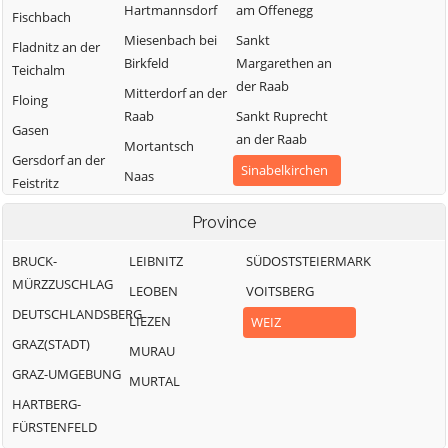
Hartmannsdorf
am Offenegg
Fischbach
Miesenbach bei
Sankt
Fladnitz an der
Birkfeld
Margarethen an
Teichalm
der Raab
Mitterdorf an der
Floing
Raab
Sankt Ruprecht
Gasen
an der Raab
Mortantsch
Gersdorf an der
Sinabelkirchen
Naas
Feistritz
Strallegg
Passail
Gleisdorf
Province
Thannhausen
Pischelsdorf am
Gutenberg-
Kulm
BRUCK-
LEIBNITZ
Weiz
SÜDOSTSTEIERMARK
Stenzengreith
MÜRZZUSCHLAG
Puch bei Weiz
LEOBEN
VOITSBERG
Hofstätten an
DEUTSCHLANDSBERG
der Raab
Ratten
LIEZEN
WEIZ
GRAZ(STADT)
MURAU
GRAZ-UMGEBUNG
MURTAL
HARTBERG-
FÜRSTENFELD