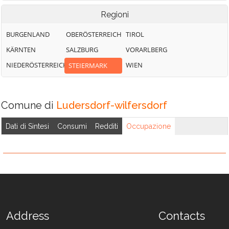
Regioni
BURGENLAND
OBERÖSTERREICH
TIROL
KÄRNTEN
SALZBURG
VORARLBERG
NIEDERÖSTERREICH
WIEN
STEIERMARK
Comune di
Ludersdorf-wilfersdorf
Dati di Sintesi
Consumi
Redditi
Occupazione
Address
Contacts