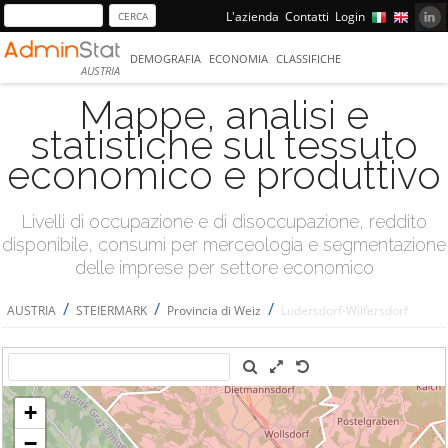
L'azienda
Contatti
Login
DEMOGRAFIA
ECONOMIA
CLASSIFICHE
AUSTRIA
Mappe, analisi e
statistiche sul tessuto
economico e produttivo
Livelli di occupazione e di disoccupazione, reddito
disponibile, consumi per merceologia e segmentazione
delle imprese per settore economico
/
/
/
AUSTRIA
STEIERMARK
Provincia di Weiz
Ludersdorf-Wilfersdorf