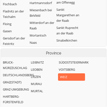
am Offenegg
Hartmannsdorf
Fischbach
Sankt
Miesenbach bei
Fladnitz an der
Margarethen an
Birkfeld
Teichalm
der Raab
Mitterdorf an der
Floing
Sankt Ruprecht
Raab
Gasen
an der Raab
Mortantsch
Gersdorf an der
Sinabelkirchen
Naas
Feistritz
Strallegg
Passail
Gleisdorf
Province
Thannhausen
Pischelsdorf am
Gutenberg-
Weiz
BRUCK-
Kulm
LEIBNITZ
SÜDOSTSTEIERMARK
Stenzengreith
MÜRZZUSCHLAG
Puch bei Weiz
LEOBEN
VOITSBERG
Hofstätten an
DEUTSCHLANDSBERG
der Raab
Ratten
LIEZEN
WEIZ
GRAZ(STADT)
MURAU
GRAZ-UMGEBUNG
MURTAL
HARTBERG-
FÜRSTENFELD