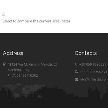
Select to compare the current area (beta)
Address
Contacts
41124 Via M. Vellani Marchi, 20
+39 059 8395229
Modena, Italy
+39 059 8395230
P.IVA 03466110362
info@urbistat.co