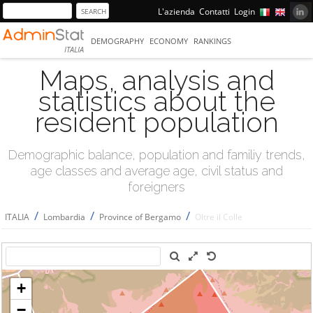
L'azienda
Contatti
Login
DEMOGRAPHY
ECONOMY
RANKINGS
ITALIA
Maps, analysis and
statistics about the
resident population
Demographic balance, population and familiy trends,
age classes and average age, civil status and
foreigners
/
/
/
ITALIA
Lombardia
Province of Bergamo
Oltre il Colle