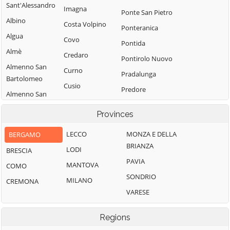
Sant'Alessandro
Imagna
Ponte San Pietro
Albino
Costa Volpino
Ponteranica
Algua
Covo
Pontida
Almè
Credaro
Pontirolo Nuovo
Almenno San
Curno
Pradalunga
Bartolomeo
Cusio
Predore
Almenno San
Dalmine
Premolo
Salvatore
Provinces
Dossena
Presezzo
Alzano
Endine Gaiano
Lombardo
LECCO
MONZA E DELLA
BERGAMO
Pumenengo
BRIANZA
Entratico
Ambivere
LODI
BRESCIA
Ranica
PAVIA
Fara Gera d'Adda
Antegnate
MANTOVA
COMO
Ranzanico
SONDRIO
Fara Olivana con
Arcene
MILANO
CREMONA
Riva di Solto
Sola
VARESE
Ardesio
Rogno
Filago
Arzago d'Adda
Romano di
Regions
Fino del Monte
Lombardia
Averara