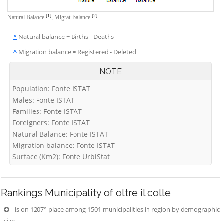
Vigolo
Palosco
Cerete
Villa d'Adda
[1]
[2]
Natural Balance
,
Migrat. balance
Parre
Chignolo d'Isola
Villa d'Almè
^
Natural balance = Births - Deaths
Parzanica
Chiuduno
Villa d'Ogna
^
Migration balance = Registered - Deleted
Pedrengo
Cisano
Villa di Serio
Peia
Bergamasco
NOTE
Villongo
Pianico
Ciserano
Population: Fonte ISTAT
Vilminore di
Piario
Cividate al Piano
Males: Fonte ISTAT
Scalve
Families: Fonte ISTAT
Piazza Brembana
Clusone
Zandobbio
Foreigners: Fonte ISTAT
Colere
Zanica
Natural Balance: Fonte ISTAT
Cologno al Serio
Migration balance: Fonte ISTAT
Zogno
Surface (Km2): Fonte UrbiStat
Colzate
Comun Nuovo
Corna Imagna
Rankings
Municipality of oltre il colle
Cornalba
is on 1207° place among 1501 municipalities in region by demographic
size