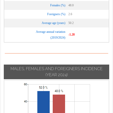
Calcinate
Suisio
Females (%)
48.0
Lurano
Calcio
Taleggio
Luzzana
Foreigners (%)
2.6
Calusco d'Adda
Tavernola
Madone
Average age (years)
50.2
Calvenzano
Bergamasca
Mapello
Camerata
Average annual variation
Telgate
-1.28
Martinengo
Cornello
(2019/2024)
Terno d'Isola
Medolago
Canonica d'Adda
Torre Boldone
Mezzoldo
Capizzone
Torre de' Busi
Misano di Gera
Capriate San
Torre de' Roveri
d'Adda
Gervasio
MALES, FEMALES AND FOREIGNERS INCIDENCE
Torre Pallavicina
Moio de' Calvi
Caprino
(YEAR 2024)
Trescore
Bergamasco
Monasterolo del
Balneario
Castello
Caravaggio
Treviglio
Montello
Carobbio degli
Treviolo
Angeli
Morengo
Ubiale Clanezzo
Carona
Mornico al Serio