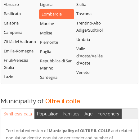
Fiorano al Serio
Abruzzo
Liguria
Sicilia
Roncobello
Aviatico
Fontanella
Basilicata
Toscana
Lombardia
Roncola
Azzano San
Fonteno
Paolo
Calabria
Trentino-Alto
Marche
Rota d'Imagna
Adige/Südtirol
Foppolo
Azzone
Campania
Molise
Rovetta
Umbria
Foresto Sparso
Bagnatica
Città del Vaticano
Piemonte
San Giovanni
Valle
Fornovo San
Bianco
Barbata
Emilia-Romagna
Puglia
d'Aosta/Vallée
Giovanni
San Paolo
Bariano
Friuli-Venezia
Repubblica di San
d'Aoste
Fuipiano Valle
d'Argon
Giulia
Marino
Barzana
Veneto
Imagna
San Pellegrino
Lazio
Sardegna
Bedulita
Gandellino
Terme
Berbenno
Gandino
Sant'Omobono
Bergamo
Terme
Municipality of
Oltre il colle
Gandosso
Berzo San Fermo
Santa Brigida
Gaverina Terme
Synthesis data
Population
Families
Age
Foreigners
Bianzano
Sarnico
Gazzaniga
Blello
Scanzorosciate
Ghisalba
Territorial extension of
Municipality of OLTRE IL COLLE
and related
Bolgare
Schilpario
population density, population per gender and number of