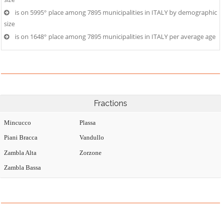
is on 5995° place among 7895 municipalities in ITALY by demographic
size
is on 1648° place among 7895 municipalities in ITALY per average age
Fractions
Mincucco
Plassa
Piani Bracca
Vandullo
Zambla Alta
Zorzone
Zambla Bassa