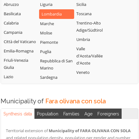
Abruzzo
Fiorano al Serio
Liguria
Sicilia
Roncobello
Aviatico
Basilicata
Fontanella
Toscana
Lombardia
Roncola
Azzano San
Paolo
Calabria
Fonteno
Trentino-Alto
Marche
Rota d'Imagna
Adige/Südtirol
Azzone
Campania
Foppolo
Molise
Rovetta
Umbria
Bagnatica
Città del Vaticano
Foresto Sparso
Piemonte
San Giovanni
Valle
Bianco
Barbata
Emilia-Romagna
Fornovo San
Puglia
d'Aosta/Vallée
Giovanni
San Paolo
Bariano
Friuli-Venezia
Repubblica di San
d'Aoste
d'Argon
Giulia
Fuipiano Valle
Marino
Barzana
Veneto
Imagna
San Pellegrino
Lazio
Sardegna
Bedulita
Terme
Gandellino
Berbenno
Sant'Omobono
Gandino
Bergamo
Terme
Municipality of
Fara olivana con sola
Gandosso
Berzo San Fermo
Santa Brigida
Gaverina Terme
Synthesis data
Population
Families
Age
Foreigners
Bianzano
Sarnico
Gazzaniga
Blello
Scanzorosciate
Ghisalba
Territorial extension of
Municipality of FARA OLIVANA CON SOLA
Bolgare
Schilpario
and related population density, population per gender and number