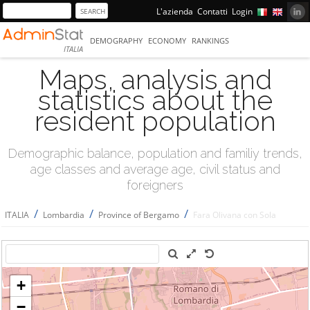
L'azienda
Contatti
Login
DEMOGRAPHY
ECONOMY
RANKINGS
ITALIA
Maps, analysis and
statistics about the
resident population
Demographic balance, population and familiy trends,
age classes and average age, civil status and
foreigners
/
/
/
ITALIA
Lombardia
Province of Bergamo
Fara Olivana con Sola