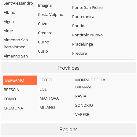
Sant'Alessandro
Imagna
Ponte San Pietro
Albino
Costa Volpino
Ponteranica
Algua
Covo
Pontida
Almè
Credaro
Pontirolo Nuovo
Almenno San
Curno
Pradalunga
Bartolomeo
Cusio
Predore
Almenno San
Dalmine
Premolo
Salvatore
Provinces
Dossena
Presezzo
Alzano
Endine Gaiano
Lombardo
LECCO
MONZA E DELLA
BERGAMO
Pumenengo
BRIANZA
Entratico
Ambivere
LODI
BRESCIA
Ranica
PAVIA
Fara Gera d'Adda
Antegnate
MANTOVA
COMO
Ranzanico
SONDRIO
Fara Olivana
Arcene
MILANO
CREMONA
Riva di Solto
con Sola
VARESE
Ardesio
Rogno
Filago
Arzago d'Adda
Romano di
Regions
Fino del Monte
Lombardia
Averara