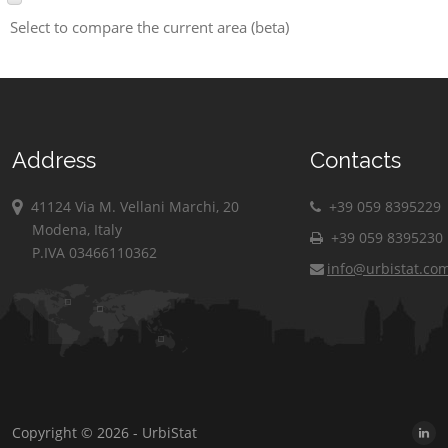
Select to compare the current area (beta)
Address
Contacts
41124 Via M. Vellani Marchi, 20
+39 059 8395229
Modena, Italy
+39 059 8395230
P.IVA 03466110362
info@urbistat.co
Copyright © 2026 - UrbiStat