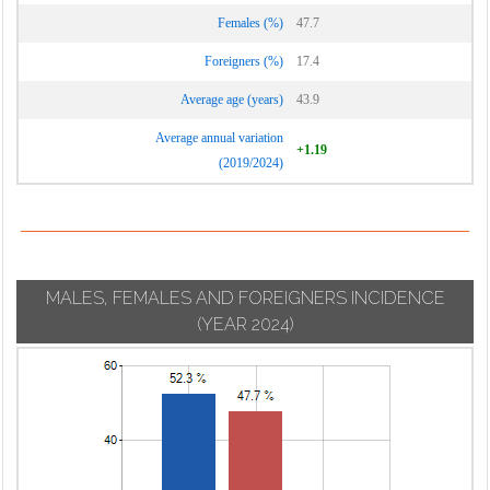
Calcinate
Suisio
Females (%)
47.7
Lurano
Calcio
Taleggio
Luzzana
Foreigners (%)
17.4
Calusco d'Adda
Tavernola
Madone
Average age (years)
43.9
Calvenzano
Bergamasca
Mapello
Camerata
Average annual variation
Telgate
+1.19
Cornello
Martinengo
(2019/2024)
Terno d'Isola
Canonica d'Adda
Medolago
Torre Boldone
Capizzone
Mezzoldo
Torre de' Busi
Capriate San
Misano di Gera
Torre de' Roveri
Gervasio
d'Adda
MALES, FEMALES AND FOREIGNERS INCIDENCE
Torre Pallavicina
Caprino
Moio de' Calvi
(YEAR 2024)
Trescore
Bergamasco
Monasterolo del
Balneario
Caravaggio
Castello
Treviglio
Carobbio degli
Montello
Treviolo
Angeli
Morengo
Ubiale Clanezzo
Carona
Mornico al Serio