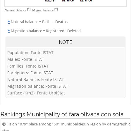
Vigolo
Palosco
Cerete
Villa d'Adda
[1]
[2]
Natural Balance
,
Migrat. balance
Parre
Chignolo d'Isola
Villa d'Almè
^
Natural balance = Births - Deaths
Parzanica
Chiuduno
Villa d'Ogna
^
Migration balance = Registered - Deleted
Pedrengo
Cisano
Villa di Serio
Peia
Bergamasco
NOTE
Villongo
Pianico
Ciserano
Population: Fonte ISTAT
Vilminore di
Piario
Cividate al Piano
Males: Fonte ISTAT
Scalve
Families: Fonte ISTAT
Piazza Brembana
Clusone
Zandobbio
Foreigners: Fonte ISTAT
Colere
Zanica
Natural Balance: Fonte ISTAT
Cologno al Serio
Migration balance: Fonte ISTAT
Zogno
Surface (Km2): Fonte UrbiStat
Colzate
Comun Nuovo
Corna Imagna
Rankings
Municipality of fara olivana con sola
Cornalba
is on 1079° place among 1501 municipalities in region by demographic
size