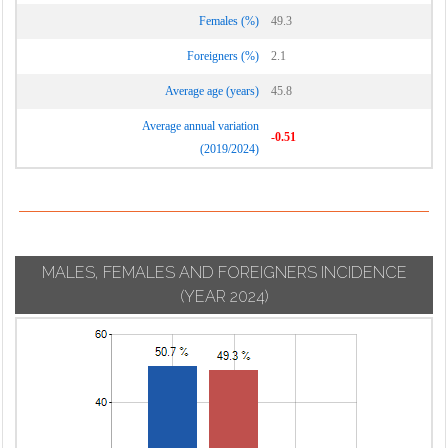
Calcinate
Suisio
Females (%)
49.3
Lurano
Calcio
Taleggio
Luzzana
Foreigners (%)
2.1
Calusco d'Adda
Tavernola
Madone
Average age (years)
45.8
Calvenzano
Bergamasca
Mapello
Camerata
Average annual variation
Telgate
-0.51
Martinengo
Cornello
(2019/2024)
Terno d'Isola
Medolago
Canonica d'Adda
Torre Boldone
Mezzoldo
Capizzone
Torre de' Busi
Misano di Gera
Capriate San
Torre de' Roveri
d'Adda
Gervasio
MALES, FEMALES AND FOREIGNERS INCIDENCE
Torre Pallavicina
Moio de' Calvi
Caprino
(YEAR 2024)
Trescore
Bergamasco
Monasterolo del
Balneario
Castello
Caravaggio
Treviglio
Montello
Carobbio degli
Treviolo
Angeli
Morengo
Ubiale Clanezzo
Carona
Mornico al Serio