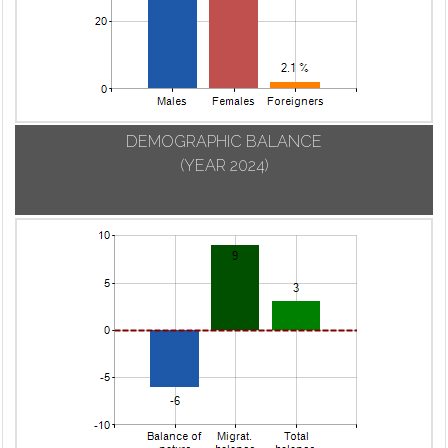
Urgnano
Carvico
Mozzanica
Val Brembilla
Casazza
Mozzo
Valbondione
Casirate d'Adda
Nembro
Valbrembo
Casnigo
Olmo al Brembo
Valgoglio
Cassiglio
Oltre il Colle
DEMOGRAPHIC BALANCE
Valleve
Castel Rozzone
Oltressenda Alta
(YEAR 2024)
Valnegra
Castelli Calepio
Oneta
Valtorta
Castione della
Onore
Presolana
Vedeseta
Orio al Serio
Castro
Verdellino
Ornica
Cavernago
Verdello
Osio Sopra
Cazzano
Vertova
Osio Sotto
Sant'Andrea
Viadanica
Pagazzano
Cenate Sopra
Vigano San
Paladina
Cenate Sotto
Martino
Palazzago
Cene