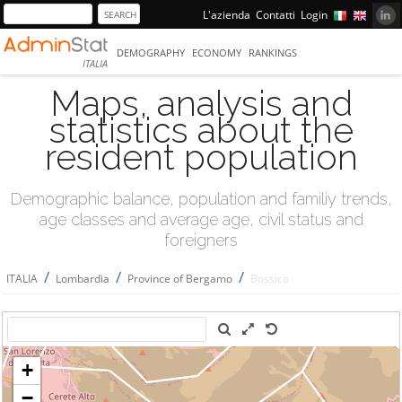
L'azienda
Contatti
Login
DEMOGRAPHY
ECONOMY
RANKINGS
ITALIA
Maps, analysis and
statistics about the
resident population
Demographic balance, population and familiy trends,
age classes and average age, civil status and
foreigners
/
/
/
ITALIA
Lombardia
Province of Bergamo
Bossico