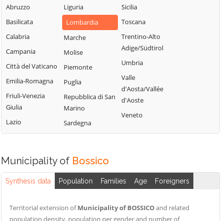
Fiorano al Serio
Abruzzo
Liguria
Sicilia
Roncobello
Aviatico
Fontanella
Basilicata
Toscana
Lombardia
Roncola
Azzano San
Fonteno
Paolo
Calabria
Trentino-Alto
Marche
Rota d'Imagna
Adige/Südtirol
Foppolo
Azzone
Campania
Molise
Rovetta
Umbria
Foresto Sparso
Bagnatica
Città del Vaticano
Piemonte
San Giovanni
Valle
Fornovo San
Bianco
Barbata
Emilia-Romagna
Puglia
d'Aosta/Vallée
Giovanni
San Paolo
Bariano
Friuli-Venezia
Repubblica di San
d'Aoste
Fuipiano Valle
d'Argon
Giulia
Marino
Barzana
Veneto
Imagna
San Pellegrino
Lazio
Sardegna
Bedulita
Gandellino
Terme
Berbenno
Gandino
Sant'Omobono
Bergamo
Terme
Municipality of
Bossico
Gandosso
Berzo San Fermo
Santa Brigida
Gaverina Terme
Synthesis data
Population
Families
Age
Foreigners
Bianzano
Sarnico
Gazzaniga
Blello
Scanzorosciate
Ghisalba
Territorial extension of
Municipality of BOSSICO
and related
Bolgare
Schilpario
population density, population per gender and number of