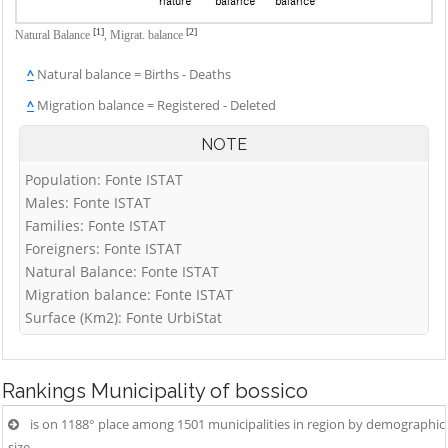
Vigolo
Palosco
Cerete
Villa d'Adda
[1]
[2]
Natural Balance
,
Migrat. balance
Parre
Chignolo d'Isola
Villa d'Almè
^
Natural balance = Births - Deaths
Parzanica
Chiuduno
Villa d'Ogna
^
Migration balance = Registered - Deleted
Pedrengo
Cisano
Villa di Serio
Peia
Bergamasco
NOTE
Villongo
Pianico
Ciserano
Population: Fonte ISTAT
Vilminore di
Piario
Cividate al Piano
Males: Fonte ISTAT
Scalve
Families: Fonte ISTAT
Piazza Brembana
Clusone
Zandobbio
Foreigners: Fonte ISTAT
Colere
Zanica
Natural Balance: Fonte ISTAT
Cologno al Serio
Migration balance: Fonte ISTAT
Zogno
Surface (Km2): Fonte UrbiStat
Colzate
Comun Nuovo
Corna Imagna
Rankings
Municipality of bossico
Cornalba
is on 1188° place among 1501 municipalities in region by demographic
size