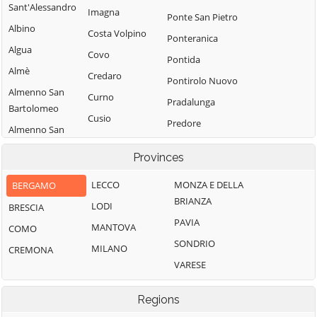
Sant'Alessandro
Imagna
Ponte San Pietro
Albino
Costa Volpino
Ponteranica
Algua
Covo
Pontida
Almè
Credaro
Pontirolo Nuovo
Almenno San
Curno
Pradalunga
Bartolomeo
Cusio
Predore
Almenno San
Dalmine
Premolo
Salvatore
Provinces
Dossena
Presezzo
Alzano
Endine Gaiano
Lombardo
LECCO
MONZA E DELLA
BERGAMO
Pumenengo
BRIANZA
Entratico
Ambivere
LODI
BRESCIA
Ranica
PAVIA
Fara Gera d'Adda
Antegnate
MANTOVA
COMO
Ranzanico
SONDRIO
Fara Olivana con
Arcene
MILANO
CREMONA
Riva di Solto
Sola
VARESE
Ardesio
Rogno
Filago
Arzago d'Adda
Romano di
Regions
Fino del Monte
Lombardia
Averara