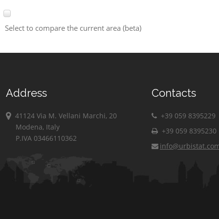
Select to compare the current area (beta)
Address
Contacts
41124 Via M. Vellani Marchi, 20
+39 059 8395229
Modena, Italy
+39 059 8395230
P.IVA 03466110362
info@urbistat.co