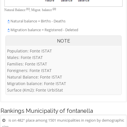
Vigolo
Palosco
Cerete
Villa d'Adda
[1]
[2]
Natural Balance
,
Migrat. balance
Parre
Chignolo d'Isola
Villa d'Almè
^
Natural balance = Births - Deaths
Parzanica
Chiuduno
Villa d'Ogna
^
Migration balance = Registered - Deleted
Pedrengo
Cisano
Villa di Serio
Peia
Bergamasco
NOTE
Villongo
Pianico
Ciserano
Population: Fonte ISTAT
Vilminore di
Piario
Cividate al Piano
Males: Fonte ISTAT
Scalve
Families: Fonte ISTAT
Piazza Brembana
Clusone
Zandobbio
Foreigners: Fonte ISTAT
Colere
Zanica
Natural Balance: Fonte ISTAT
Cologno al Serio
Migration balance: Fonte ISTAT
Zogno
Surface (Km2): Fonte UrbiStat
Colzate
Comun Nuovo
Corna Imagna
Rankings
Municipality of fontanella
Cornalba
is on 482° place among 1501 municipalities in region by demographic
size