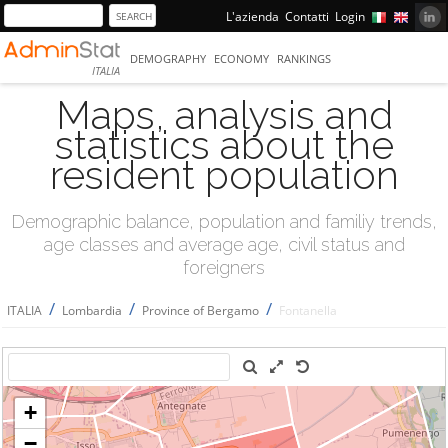
L'azienda
Contatti
Login
DEMOGRAPHY
ECONOMY
RANKINGS
ITALIA
Maps, analysis and
statistics about the
resident population
Demographic balance, population and familiy trends,
age classes and average age, civil status and
foreigners
/
/
/
ITALIA
Lombardia
Province of Bergamo
Fontanella