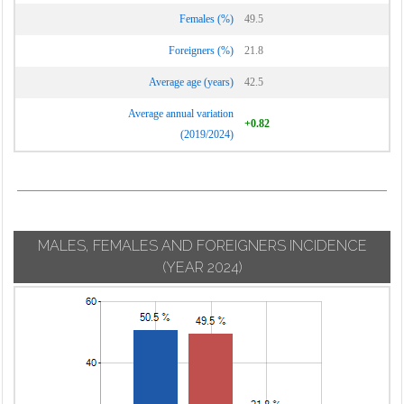
Calcinate
Suisio
Females (%)
49.5
Lurano
Calcio
Taleggio
Luzzana
Foreigners (%)
21.8
Calusco d'Adda
Tavernola
Madone
Average age (years)
42.5
Calvenzano
Bergamasca
Mapello
Camerata
Average annual variation
Telgate
+0.82
Cornello
Martinengo
(2019/2024)
Terno d'Isola
Canonica d'Adda
Medolago
Torre Boldone
Capizzone
Mezzoldo
Torre de' Busi
Capriate San
Misano di Gera
Torre de' Roveri
Gervasio
d'Adda
MALES, FEMALES AND FOREIGNERS INCIDENCE
Torre Pallavicina
Caprino
Moio de' Calvi
(YEAR 2024)
Trescore
Bergamasco
Monasterolo del
Balneario
Caravaggio
Castello
Treviglio
Carobbio degli
Montello
Treviolo
Angeli
Morengo
Ubiale Clanezzo
Carona
Mornico al Serio