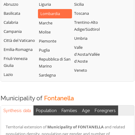
Fiorano al Serio
Abruzzo
Liguria
Sicilia
Roncobello
Aviatico
Fontanella
Basilicata
Toscana
Lombardia
Roncola
Azzano San
Paolo
Calabria
Fonteno
Trentino-Alto
Marche
Rota d'Imagna
Adige/Südtirol
Azzone
Campania
Foppolo
Molise
Rovetta
Umbria
Bagnatica
Città del Vaticano
Foresto Sparso
Piemonte
San Giovanni
Valle
Bianco
Barbata
Emilia-Romagna
Fornovo San
Puglia
d'Aosta/Vallée
Giovanni
San Paolo
Bariano
Friuli-Venezia
Repubblica di San
d'Aoste
d'Argon
Giulia
Fuipiano Valle
Marino
Barzana
Veneto
Imagna
San Pellegrino
Lazio
Sardegna
Bedulita
Terme
Gandellino
Berbenno
Sant'Omobono
Gandino
Bergamo
Terme
Municipality of
Fontanella
Gandosso
Berzo San Fermo
Santa Brigida
Gaverina Terme
Synthesis data
Population
Families
Age
Foreigners
Bianzano
Sarnico
Gazzaniga
Blello
Scanzorosciate
Ghisalba
Territorial extension of
Municipality of FONTANELLA
and related
Bolgare
Schilpario
population density, population per gender and number of