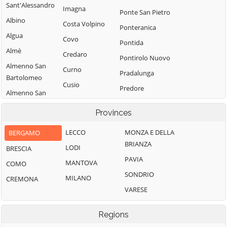
Sant'Alessandro
Imagna
Ponte San Pietro
Albino
Costa Volpino
Ponteranica
Algua
Covo
Pontida
Almè
Credaro
Pontirolo Nuovo
Almenno San
Curno
Pradalunga
Bartolomeo
Cusio
Predore
Almenno San
Dalmine
Premolo
Salvatore
Provinces
Dossena
Presezzo
Alzano
Endine Gaiano
Lombardo
LECCO
MONZA E DELLA
BERGAMO
Pumenengo
BRIANZA
Entratico
Ambivere
LODI
BRESCIA
Ranica
PAVIA
Fara Gera d'Adda
Antegnate
MANTOVA
COMO
Ranzanico
SONDRIO
Fara Olivana con
Arcene
MILANO
CREMONA
Riva di Solto
Sola
VARESE
Ardesio
Rogno
Filago
Arzago d'Adda
Romano di
Regions
Fino del Monte
Lombardia
Averara