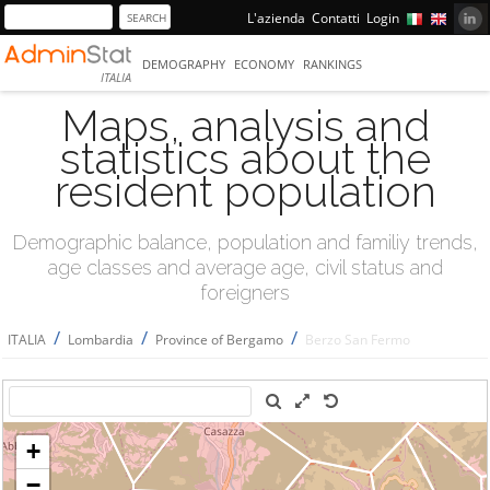
L'azienda
Contatti
Login
DEMOGRAPHY
ECONOMY
RANKINGS
ITALIA
Maps, analysis and
statistics about the
resident population
Demographic balance, population and familiy trends,
age classes and average age, civil status and
foreigners
/
/
/
ITALIA
Lombardia
Province of Bergamo
Berzo San Fermo