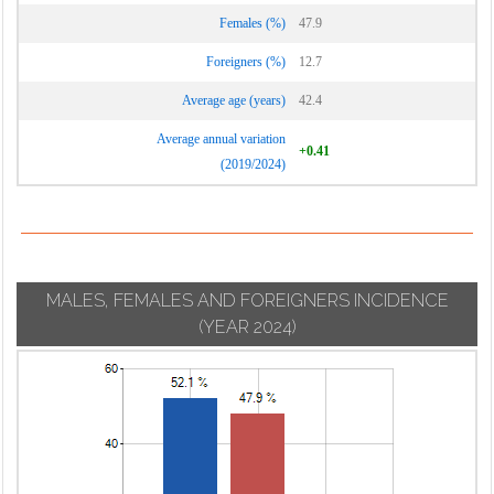
Suisio
Females (%)
47.9
Lurano
Calcinate
Taleggio
Luzzana
Foreigners (%)
12.7
Calcio
Tavernola
Madone
Calusco d'Adda
Average age (years)
42.4
Bergamasca
Mapello
Calvenzano
Average annual variation
Telgate
+0.41
Martinengo
Camerata
(2019/2024)
Terno d'Isola
Cornello
Medolago
Torre Boldone
Canonica d'Adda
Mezzoldo
Torre de' Busi
Capizzone
Misano di Gera
Torre de' Roveri
d'Adda
Capriate San
MALES, FEMALES AND FOREIGNERS INCIDENCE
Torre Pallavicina
Gervasio
Moio de' Calvi
(YEAR 2024)
Trescore
Caprino
Monasterolo del
Balneario
Bergamasco
Castello
Treviglio
Caravaggio
Montello
Treviolo
Carobbio degli
Morengo
Angeli
Ubiale Clanezzo
Mornico al Serio