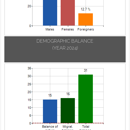
Carona
Urgnano
Mozzanica
Carvico
Val Brembilla
Mozzo
Casazza
Valbondione
Nembro
Casirate d'Adda
Valbrembo
Olmo al Brembo
Casnigo
Valgoglio
Oltre il Colle
DEMOGRAPHIC BALANCE
Cassiglio
Valleve
Oltressenda Alta
(YEAR 2024)
Castel Rozzone
Valnegra
Oneta
Castelli Calepio
Valtorta
Onore
Castione della
Vedeseta
Orio al Serio
Presolana
Verdellino
Ornica
Castro
Verdello
Osio Sopra
Cavernago
Vertova
Osio Sotto
Cazzano
Viadanica
Pagazzano
Sant'Andrea
Vigano San
Paladina
Cenate Sopra
Martino
Palazzago
Cenate Sotto