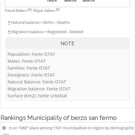
Vigolo
Palosco
Cene
Villa d'Adda
[1]
[2]
Natural Balance
,
Migrat. balance
Parre
Cerete
Villa d'Almè
^
Natural balance = Births - Deaths
Parzanica
Chignolo d'Isola
Villa d'Ogna
^
Migration balance = Registered - Deleted
Pedrengo
Chiuduno
Villa di Serio
Peia
Cisano
NOTE
Villongo
Bergamasco
Pianico
Population: Fonte ISTAT
Vilminore di
Ciserano
Piario
Males: Fonte ISTAT
Scalve
Cividate al Piano
Families: Fonte ISTAT
Piazza Brembana
Zandobbio
Foreigners: Fonte ISTAT
Clusone
Zanica
Natural Balance: Fonte ISTAT
Colere
Migration balance: Fonte ISTAT
Zogno
Cologno al Serio
Surface (Km2): Fonte UrbiStat
Colzate
Comun Nuovo
Rankings
Municipality of berzo san fermo
Corna Imagna
is on 1060° place among 1501 municipalities in region by demographic
Cornalba
size