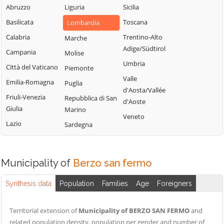
Fiorano al Serio
Abruzzo
Liguria
Sicilia
Roncobello
Aviatico
Fontanella
Basilicata
Toscana
Lombardia
Roncola
Azzano San
Fonteno
Paolo
Calabria
Trentino-Alto
Marche
Rota d'Imagna
Adige/Südtirol
Foppolo
Azzone
Campania
Molise
Rovetta
Umbria
Foresto Sparso
Bagnatica
Città del Vaticano
Piemonte
San Giovanni
Valle
Fornovo San
Bianco
Barbata
Emilia-Romagna
Puglia
d'Aosta/Vallée
Giovanni
San Paolo
Bariano
Friuli-Venezia
Repubblica di San
d'Aoste
Fuipiano Valle
d'Argon
Giulia
Marino
Barzana
Veneto
Imagna
San Pellegrino
Lazio
Sardegna
Bedulita
Gandellino
Terme
Berbenno
Gandino
Sant'Omobono
Bergamo
Terme
Municipality of
Berzo san fermo
Gandosso
Berzo San
Santa Brigida
Gaverina Terme
Synthesis data
Fermo
Population
Families
Age
Foreigners
Sarnico
Gazzaniga
Bianzano
Scanzorosciate
Ghisalba
Territorial extension of
Municipality of BERZO SAN FERMO
and
Blello
Schilpario
related population density, population per gender and number of