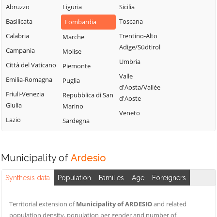
Fiorano al Serio
Abruzzo
Liguria
Sicilia
Roncobello
Aviatico
Fontanella
Basilicata
Toscana
Lombardia
Roncola
Azzano San
Fonteno
Calabria
Trentino-Alto
Paolo
Marche
Rota d'Imagna
Adige/Südtirol
Foppolo
Campania
Azzone
Molise
Rovetta
Umbria
Foresto Sparso
Città del Vaticano
Bagnatica
Piemonte
San Giovanni
Valle
Fornovo San
Bianco
Emilia-Romagna
Barbata
Puglia
d'Aosta/Vallée
Giovanni
San Paolo
Friuli-Venezia
Bariano
Repubblica di San
d'Aoste
Fuipiano Valle
d'Argon
Giulia
Marino
Barzana
Veneto
Imagna
San Pellegrino
Lazio
Sardegna
Bedulita
Gandellino
Terme
Berbenno
Gandino
Sant'Omobono
Bergamo
Terme
Municipality of
Ardesio
Gandosso
Berzo San Fermo
Santa Brigida
Gaverina Terme
Synthesis data
Population
Families
Age
Foreigners
Bianzano
Sarnico
Gazzaniga
Blello
Scanzorosciate
Ghisalba
Territorial extension of
Municipality of ARDESIO
and related
Bolgare
Schilpario
population density, population per gender and number of