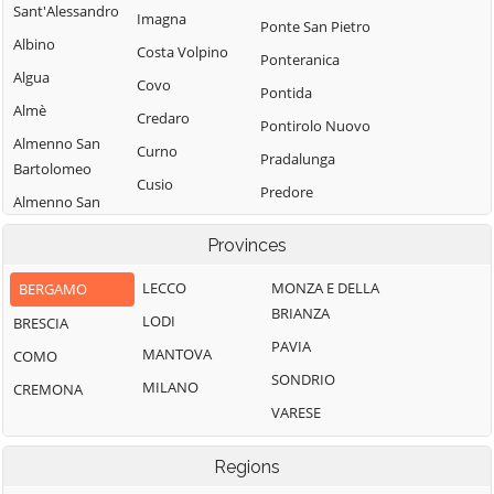
Sant'Alessandro
Imagna
Ponte San Pietro
Albino
Costa Volpino
Ponteranica
Algua
Covo
Pontida
Almè
Credaro
Pontirolo Nuovo
Almenno San
Curno
Pradalunga
Bartolomeo
Cusio
Predore
Almenno San
Dalmine
Premolo
Salvatore
Provinces
Dossena
Presezzo
Alzano
Endine Gaiano
Lombardo
LECCO
MONZA E DELLA
BERGAMO
Pumenengo
BRIANZA
Entratico
Ambivere
LODI
BRESCIA
Ranica
PAVIA
Fara Gera d'Adda
Antegnate
MANTOVA
COMO
Ranzanico
SONDRIO
Fara Olivana con
Arcene
MILANO
CREMONA
Riva di Solto
Sola
VARESE
Ardesio
Rogno
Filago
Arzago d'Adda
Romano di
Regions
Fino del Monte
Lombardia
Averara