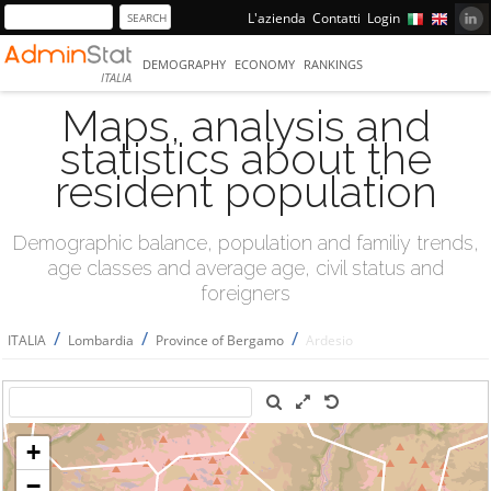
L'azienda
Contatti
Login
DEMOGRAPHY
ECONOMY
RANKINGS
ITALIA
Maps, analysis and
statistics about the
resident population
Demographic balance, population and familiy trends,
age classes and average age, civil status and
foreigners
/
/
/
ITALIA
Lombardia
Province of Bergamo
Ardesio