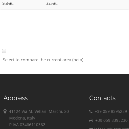
Staletti
Zanetti
Select to compare the current area (beta)
Address
Contacts
41124 Via M. Vellani Marchi, 20
+39 059 8395229
Modena, Italy
+39 059 8395230
P.IVA 03466110362