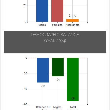
Urgnano
Carvico
Mozzanica
Val Brembilla
Casazza
Mozzo
Valbondione
Casirate d'Adda
Nembro
Valbrembo
Casnigo
Olmo al Brembo
Valgoglio
Cassiglio
Oltre il Colle
DEMOGRAPHIC BALANCE
Valleve
Castel Rozzone
Oltressenda Alta
(YEAR 2024)
Valnegra
Castelli Calepio
Oneta
Valtorta
Castione della
Onore
Presolana
Vedeseta
Orio al Serio
Castro
Verdellino
Ornica
Cavernago
Verdello
Osio Sopra
Cazzano
Vertova
Osio Sotto
Sant'Andrea
Viadanica
Pagazzano
Cenate Sopra
Vigano San
Paladina
Cenate Sotto
Martino
Palazzago
Cene