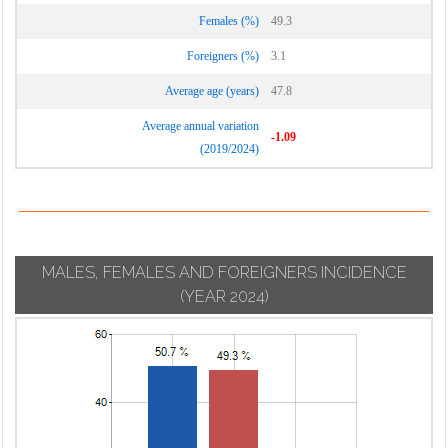
Calcinate
Suisio
Females (%)
49.3
Lurano
Calcio
Taleggio
Luzzana
Foreigners (%)
3.1
Calusco d'Adda
Tavernola
Madone
Average age (years)
47.8
Calvenzano
Bergamasca
Mapello
Camerata
Average annual variation
Telgate
-1.09
Martinengo
Cornello
(2019/2024)
Terno d'Isola
Medolago
Canonica d'Adda
Torre Boldone
Mezzoldo
Capizzone
Torre de' Busi
Misano di Gera
Capriate San
Torre de' Roveri
d'Adda
Gervasio
MALES, FEMALES AND FOREIGNERS INCIDENCE
Torre Pallavicina
Moio de' Calvi
Caprino
(YEAR 2024)
Trescore
Bergamasco
Monasterolo del
Balneario
Castello
Caravaggio
Treviglio
Montello
Carobbio degli
Treviolo
Angeli
Morengo
Ubiale Clanezzo
Carona
Mornico al Serio