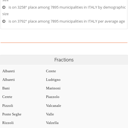
is on 3258° place among 7895 municipalities in ITALY by demographic
size
is on 3792° place among 7895 municipalities in ITALY per average age
Fractions
Albareti
Cerete
Albareti
Ludrigno
Bani
Marinoni
Cerete
Piazzolo
Pizzoli
Valcanale
Ponte Seghe
Valle
Rizzoli
Valzella