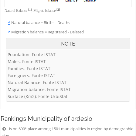
Vigolo
Palosco
Cerete
Villa d'Adda
[1]
[2]
Natural Balance
,
Migrat. balance
Parre
Chignolo d'Isola
Villa d'Almè
^
Natural balance = Births - Deaths
Parzanica
Chiuduno
Villa d'Ogna
^
Migration balance = Registered - Deleted
Pedrengo
Cisano
Villa di Serio
Peia
Bergamasco
NOTE
Villongo
Pianico
Ciserano
Population: Fonte ISTAT
Vilminore di
Piario
Cividate al Piano
Males: Fonte ISTAT
Scalve
Families: Fonte ISTAT
Piazza Brembana
Clusone
Zandobbio
Foreigners: Fonte ISTAT
Colere
Zanica
Natural Balance: Fonte ISTAT
Cologno al Serio
Migration balance: Fonte ISTAT
Zogno
Surface (Km2): Fonte UrbiStat
Colzate
Comun Nuovo
Corna Imagna
Rankings
Municipality of ardesio
Cornalba
is on 690° place among 1501 municipalities in region by demographic
size