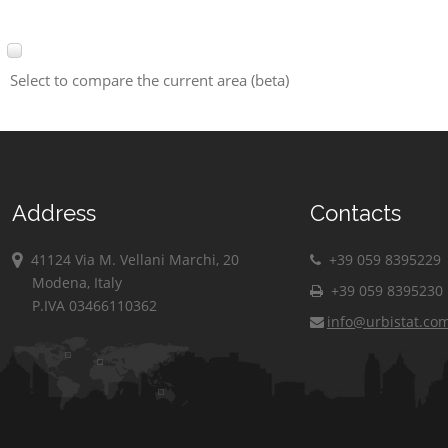
Select to compare the current area (beta)
Address
Contacts
41124 Via M. Vellani Marchi, 20
+39 059 8395229
Modena, Italy
+39 059 8395230
P.IVA 03466110362
info@urbistat.co