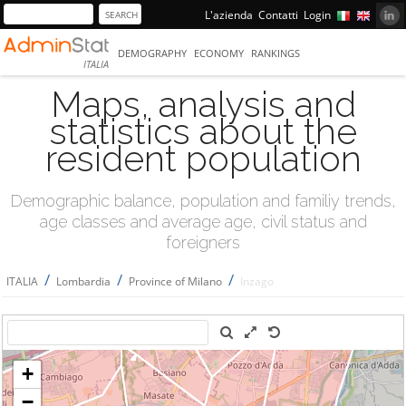
L'azienda
Contatti
Login
DEMOGRAPHY
ECONOMY
RANKINGS
ITALIA
Maps, analysis and
statistics about the
resident population
Demographic balance, population and familiy trends,
age classes and average age, civil status and
foreigners
/
/
/
ITALIA
Lombardia
Province of Milano
Inzago