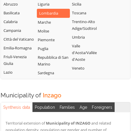
Milanese
Bubbiano
Abruzzo
Liguria
Sicilia
Locate di Triulzi
San Giorgio su
Buccinasco
Basilicata
Toscana
Lombardia
Magenta
Legnano
Buscate
Calabria
Trentino-Alto
Marche
Magnago
San Giuliano
Adige/Südtirol
Bussero
Campania
Molise
Marcallo con
Milanese
Umbria
Busto Garolfo
Città del Vaticano
Casone
Piemonte
San Vittore
Valle
Calvignasco
Emilia-Romagna
Masate
Puglia
Olona
d'Aosta/Vallée
Cambiago
Friuli-Venezia
Mediglia
Repubblica di San
San Zenone al
d'Aoste
Giulia
Marino
Lambro
Canegrate
Melegnano
Veneto
Lazio
Sardegna
Santo Stefano
Carpiano
Melzo
Ticino
Carugate
Mesero
Sedriano
Casarile
Milano
Municipality of
Inzago
Segrate
Casorezzo
Morimondo
Senago
Synthesis data
Population
Families
Age
Foreigners
Cassano d'Adda
Motta Visconti
Sesto San
Cassina de'
Nerviano
Giovanni
Territorial extension of
Municipality of INZAGO
and related
Pecchi
Nosate
population density, population per gender and number of
Settala