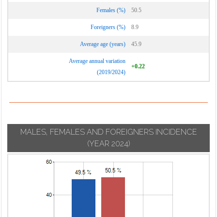
Vignate
Cornaredo
Females (%)
50.5
Villa Cortese
Foreigners (%)
8.9
Vimodrone
Average age (years)
45.9
Vittuone
Average annual variation
Vizzolo
+0.22
(2019/2024)
Predabissi
Zibido San
Giacomo
MALES, FEMALES AND FOREIGNERS INCIDENCE
(YEAR 2024)