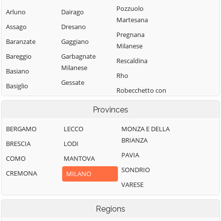
Pozzuolo
Arluno
Dairago
Martesana
Assago
Dresano
Pregnana
Baranzate
Gaggiano
Milanese
Bareggio
Garbagnate
Rescaldina
Milanese
Basiano
Rho
Gessate
Basiglio
Robecchetto con
Gorgonzola
Bellinzago
Induno
Provinces
Lombardo
Grezzago
Robecco sul
Bernate Ticino
Gudo Visconti
Naviglio
BERGAMO
LECCO
MONZA E DELLA
BRIANZA
Besate
Inveruno
Rodano
BRESCIA
LODI
PAVIA
Binasco
Inzago
Rosate
COMO
MANTOVA
SONDRIO
Boffalora sopra
Lacchiarella
Rozzano
CREMONA
MILANO
Ticino
VARESE
Lainate
San Colombano
Bollate
al Lambro
Legnano
Regions
Bresso
San Donato
Liscate