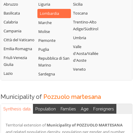
Milanese
Bubbiano
Abruzzo
Liguria
Sicilia
Locate di Triulzi
San Giorgio su
Buccinasco
Basilicata
Toscana
Lombardia
Magenta
Legnano
Buscate
Calabria
Trentino-Alto
Marche
Magnago
San Giuliano
Adige/Südtirol
Bussero
Campania
Molise
Marcallo con
Milanese
Umbria
Busto Garolfo
Casone
Città del Vaticano
Piemonte
San Vittore
Valle
Calvignasco
Masate
Emilia-Romagna
Puglia
Olona
d'Aosta/Vallée
Cambiago
Mediglia
Friuli-Venezia
Repubblica di San
San Zenone al
d'Aoste
Giulia
Marino
Lambro
Canegrate
Melegnano
Veneto
Lazio
Sardegna
Santo Stefano
Carpiano
Melzo
Ticino
Carugate
Mesero
Sedriano
Casarile
Milano
Municipality of
Pozzuolo martesana
Segrate
Casorezzo
Morimondo
Senago
Synthesis data
Population
Families
Age
Foreigners
Cassano d'Adda
Motta Visconti
Sesto San
Cassina de'
Nerviano
Giovanni
Territorial extension of
Municipality of POZZUOLO MARTESANA
Pecchi
Nosate
and related population density, population per gender and number
Settala