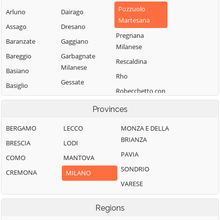
Pozzuolo
Arluno
Dairago
Martesana
Assago
Dresano
Pregnana
Baranzate
Gaggiano
Milanese
Bareggio
Garbagnate
Rescaldina
Milanese
Basiano
Rho
Gessate
Basiglio
Robecchetto con
Gorgonzola
Bellinzago
Induno
Provinces
Lombardo
Grezzago
Robecco sul
Bernate Ticino
Gudo Visconti
BERGAMO
LECCO
Naviglio
MONZA E DELLA
BRIANZA
Besate
Inveruno
BRESCIA
LODI
Rodano
PAVIA
Binasco
Inzago
COMO
MANTOVA
Rosate
SONDRIO
Boffalora sopra
Lacchiarella
CREMONA
Rozzano
MILANO
Ticino
VARESE
Lainate
San Colombano
Bollate
al Lambro
Legnano
Regions
Bresso
San Donato
Liscate