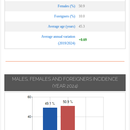
Vignate
Cornaredo
Females (%)
50.9
Villa Cortese
Foreigners (%)
10.0
Vimodrone
Average age (years)
45.3
Vittuone
Average annual variation
Vizzolo
+0.69
(2019/2024)
Predabissi
Zibido San
Giacomo
MALES, FEMALES AND FOREIGNERS INCIDENCE
(YEAR 2024)