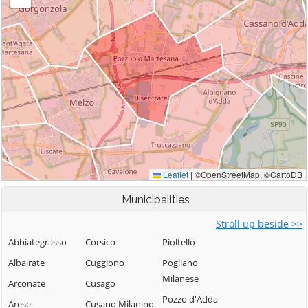
Municipalities
Stroll up beside >>
Abbiategrasso
Corsico
Pioltello
Albairate
Cuggiono
Pogliano
Milanese
Arconate
Cusago
Pozzo d'Adda
Arese
Cusano Milanino