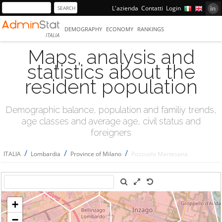
L'azienda
Contatti
Login
DEMOGRAPHY
ECONOMY
RANKINGS
ITALIA
Maps, analysis and
statistics about the
resident population
Demographic balance, population and familiy trends,
age classes and average age, civil status and
foreigners
/
/
/
ITALIA
Lombardia
Province of Milano
Pozzuolo Martesana