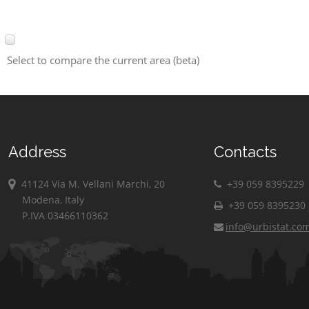
Select to compare the current area (beta)
Address
Contacts
41124 Via M. Vellani Marchi, 20
+39 059 8395229
Modena, Italy
+39 059 8395230
P.IVA 03466110362
info@urbistat.co