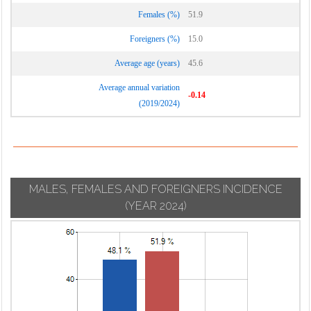
Vignate
Cornaredo
Females (%)
51.9
Villa Cortese
Foreigners (%)
15.0
Vimodrone
Average age (years)
45.6
Vittuone
Average annual variation
Vizzolo
-0.14
(2019/2024)
Predabissi
Zibido San
Giacomo
MALES, FEMALES AND FOREIGNERS INCIDENCE
(YEAR 2024)