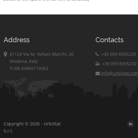
Address
Contacts
41124 Via M. Vellani Marchi, 20
+39 059 8395229
Modena, Italy
+39 059 8395230
P.IVA 03466110362
info@urbistat.co
Copyright © 2026 - UrbiStat
S.r.l.