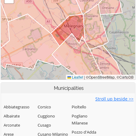
Municipalities
Stroll up beside >>
Abbiategrasso
Corsico
Pioltello
Albairate
Cuggiono
Pogliano
Milanese
Arconate
Cusago
Pozzo d'Adda
Arese
Cusano Milanino