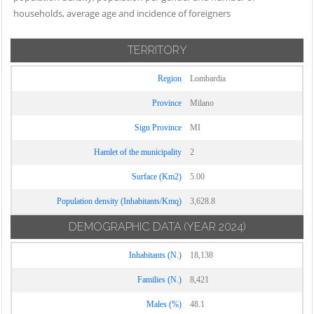
Cassinetta di
Novate Milanese
households, average age and incidence of foreigners
Settimo Milanese
Lugagnano
Noviglio
Solaro
Castano Primo
TERRITORY
Opera
Trezzano Rosa
Cernusco sul
Ossona
Naviglio
Region
Lombardia
Trezzano sul
Ozzero
Naviglio
Cerro al Lambro
Province
Milano
Paderno
Trezzo sull'Adda
Cerro Maggiore
Sign Province
MI
Dugnano
Tribiano
Cesano Boscone
Pantigliate
Hamlet of the municipality
2
Truccazzano
Cesate
Parabiago
Surface (Km2)
5.00
Turbigo
Cinisello Balsamo
Paullo
Population density (Inhabitants/Kmq)
3,628.8
Vanzaghello
Cisliano
Pero
Vanzago
Cologno
DEMOGRAPHIC DATA
(YEAR 2024)
Peschiera
Monzese
Vaprio d'Adda
Borromeo
Inhabitants (N.)
18,138
Colturano
Vermezzo con
Pessano con
Families (N.)
8,421
Zelo
Corbetta
Bornago
Vernate
Cormano
Males (%)
48.1
Pieve Emanuele