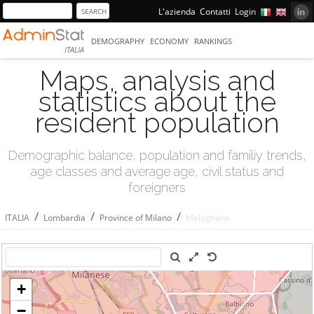
L'azienda
Contatti
Login
DEMOGRAPHY
ECONOMY
RANKINGS
ITALIA
Maps, analysis and
statistics about the
resident population
Demographic balance, population and familiy trends,
age classes and average age, civil status and
foreigners
/
/
/
ITALIA
Lombardia
Province of Milano
Melegnano