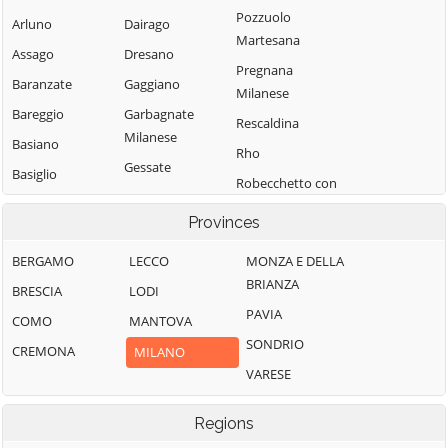
Pozzuolo
Arluno
Dairago
Martesana
Assago
Dresano
Pregnana
Baranzate
Gaggiano
Milanese
Bareggio
Garbagnate
Rescaldina
Milanese
Basiano
Rho
Gessate
Basiglio
Robecchetto con
Gorgonzola
Bellinzago
Induno
Provinces
Lombardo
Grezzago
Robecco sul
Bernate Ticino
Gudo Visconti
Naviglio
BERGAMO
LECCO
MONZA E DELLA
BRIANZA
Besate
Inveruno
Rodano
BRESCIA
LODI
PAVIA
Binasco
Inzago
Rosate
COMO
MANTOVA
SONDRIO
Boffalora sopra
Lacchiarella
Rozzano
CREMONA
MILANO
Ticino
VARESE
Lainate
San Colombano
Bollate
al Lambro
Legnano
Regions
Bresso
San Donato
Liscate