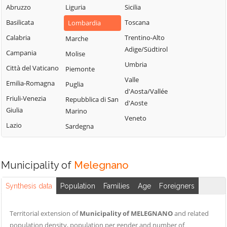
Milanese
Bubbiano
Abruzzo
Liguria
Sicilia
Locate di Triulzi
San Giorgio su
Buccinasco
Basilicata
Toscana
Lombardia
Magenta
Legnano
Buscate
Calabria
Trentino-Alto
Marche
Magnago
San Giuliano
Adige/Südtirol
Bussero
Campania
Molise
Marcallo con
Milanese
Umbria
Busto Garolfo
Casone
Città del Vaticano
Piemonte
San Vittore
Valle
Calvignasco
Masate
Emilia-Romagna
Puglia
Olona
d'Aosta/Vallée
Cambiago
Mediglia
Friuli-Venezia
Repubblica di San
San Zenone al
d'Aoste
Giulia
Marino
Lambro
Canegrate
Melegnano
Veneto
Lazio
Sardegna
Santo Stefano
Carpiano
Melzo
Ticino
Carugate
Mesero
Sedriano
Casarile
Milano
Municipality of
Melegnano
Segrate
Casorezzo
Morimondo
Senago
Synthesis data
Population
Families
Age
Foreigners
Cassano d'Adda
Motta Visconti
Sesto San
Cassina de'
Nerviano
Giovanni
Territorial extension of
Municipality of MELEGNANO
and related
Pecchi
Nosate
population density, population per gender and number of
Settala