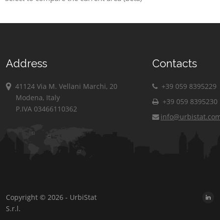
Address
Contacts
41124 Via M. Vellani Marchi, 20
+39 059 8395229
Modena, Italy
+39 059 8395230
P.IVA 03466110362
info@urbistat.co
Copyright © 2026 - UrbiStat
S.r.l.