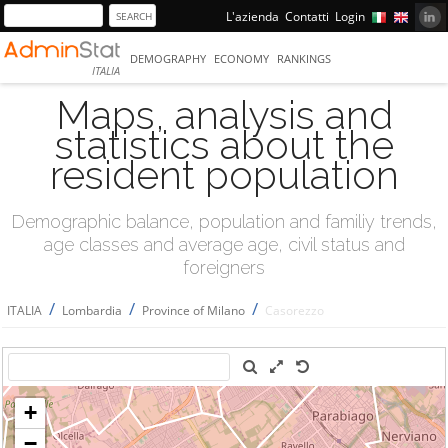
L'azienda
Contatti
Login
DEMOGRAPHY
ECONOMY
RANKINGS
ITALIA
Maps, analysis and
statistics about the
resident population
Demographic balance, population and familiy trends,
age classes and average age, civil status and
foreigners
/
/
/
ITALIA
Lombardia
Province of Milano
Casorezzo