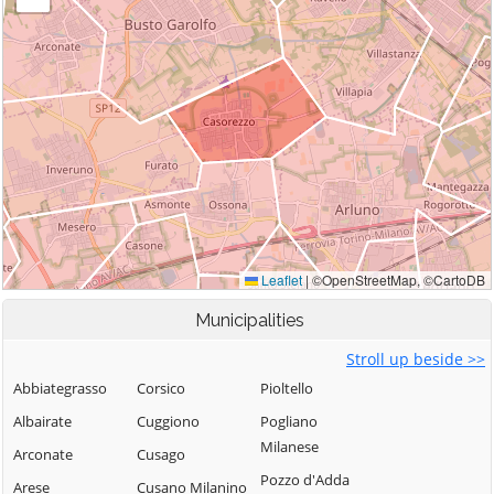
Municipalities
Stroll up beside >>
Abbiategrasso
Corsico
Pioltello
Albairate
Cuggiono
Pogliano
Milanese
Arconate
Cusago
Pozzo d'Adda
Arese
Cusano Milanino