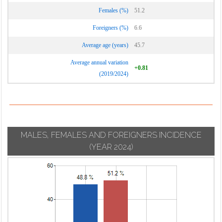
Vignate
Cornaredo
Females (%)
51.2
Villa Cortese
Foreigners (%)
6.6
Vimodrone
Average age (years)
45.7
Vittuone
Average annual variation
Vizzolo
+0.81
(2019/2024)
Predabissi
Zibido San
Giacomo
MALES, FEMALES AND FOREIGNERS INCIDENCE
(YEAR 2024)