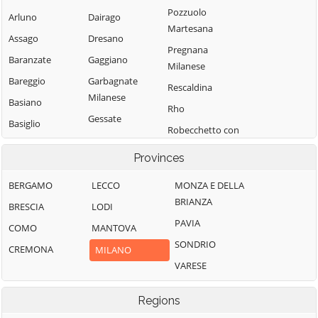
Pozzuolo
Arluno
Dairago
Martesana
Assago
Dresano
Pregnana
Baranzate
Gaggiano
Milanese
Bareggio
Garbagnate
Rescaldina
Milanese
Basiano
Rho
Gessate
Basiglio
Robecchetto con
Gorgonzola
Bellinzago
Induno
Provinces
Lombardo
Grezzago
Robecco sul
Bernate Ticino
Gudo Visconti
Naviglio
BERGAMO
LECCO
MONZA E DELLA
BRIANZA
Besate
Inveruno
Rodano
BRESCIA
LODI
PAVIA
Binasco
Inzago
Rosate
COMO
MANTOVA
SONDRIO
Boffalora sopra
Lacchiarella
Rozzano
CREMONA
MILANO
Ticino
VARESE
Lainate
San Colombano
Bollate
al Lambro
Legnano
Regions
Bresso
San Donato
Liscate