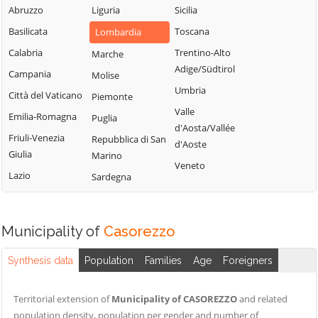
Milanese
Bubbiano
Abruzzo
Liguria
Sicilia
Locate di Triulzi
San Giorgio su
Buccinasco
Basilicata
Toscana
Lombardia
Magenta
Legnano
Buscate
Calabria
Trentino-Alto
Marche
Magnago
San Giuliano
Adige/Südtirol
Bussero
Campania
Molise
Marcallo con
Milanese
Umbria
Busto Garolfo
Casone
Città del Vaticano
Piemonte
San Vittore
Valle
Calvignasco
Masate
Emilia-Romagna
Puglia
Olona
d'Aosta/Vallée
Cambiago
Mediglia
Friuli-Venezia
Repubblica di San
San Zenone al
d'Aoste
Giulia
Marino
Lambro
Canegrate
Melegnano
Veneto
Lazio
Sardegna
Santo Stefano
Carpiano
Melzo
Ticino
Carugate
Mesero
Sedriano
Casarile
Milano
Municipality of
Casorezzo
Segrate
Morimondo
Casorezzo
Senago
Synthesis data
Population
Families
Age
Foreigners
Motta Visconti
Cassano d'Adda
Sesto San
Nerviano
Cassina de'
Giovanni
Territorial extension of
Municipality of CASOREZZO
and related
Pecchi
Nosate
population density, population per gender and number of
Settala