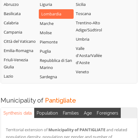
Milanese
Bubbiano
Abruzzo
Liguria
Sicilia
Locate di Triulzi
San Giorgio su
Buccinasco
Basilicata
Toscana
Lombardia
Magenta
Legnano
Buscate
Calabria
Trentino-Alto
Marche
Magnago
San Giuliano
Adige/Südtirol
Bussero
Campania
Molise
Marcallo con
Milanese
Umbria
Busto Garolfo
Casone
Città del Vaticano
Piemonte
San Vittore
Valle
Calvignasco
Masate
Emilia-Romagna
Puglia
Olona
d'Aosta/Vallée
Cambiago
Mediglia
Friuli-Venezia
Repubblica di San
San Zenone al
d'Aoste
Giulia
Marino
Lambro
Canegrate
Melegnano
Veneto
Lazio
Sardegna
Santo Stefano
Carpiano
Melzo
Ticino
Carugate
Mesero
Sedriano
Casarile
Milano
Municipality of
Pantigliate
Segrate
Casorezzo
Morimondo
Senago
Synthesis data
Population
Families
Age
Foreigners
Cassano d'Adda
Motta Visconti
Sesto San
Cassina de'
Nerviano
Giovanni
Territorial extension of
Municipality of PANTIGLIATE
and related
Pecchi
Nosate
population density, population per gender and number of
Settala