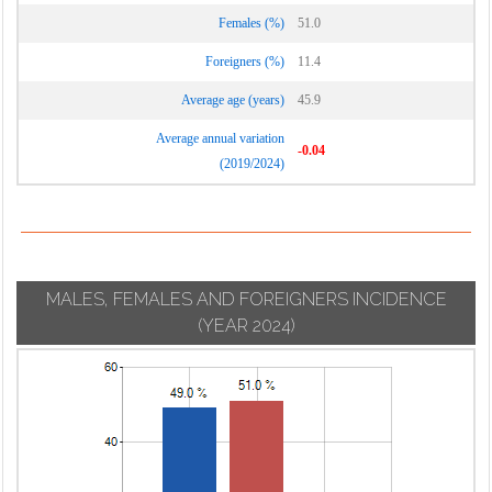
Vignate
Cornaredo
Females (%)
51.0
Villa Cortese
Foreigners (%)
11.4
Vimodrone
Average age (years)
45.9
Vittuone
Average annual variation
Vizzolo
-0.04
(2019/2024)
Predabissi
Zibido San
Giacomo
MALES, FEMALES AND FOREIGNERS INCIDENCE
(YEAR 2024)