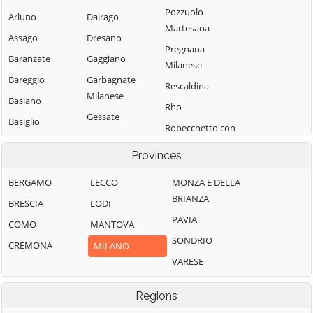
Pozzuolo
Arluno
Dairago
Martesana
Assago
Dresano
Pregnana
Baranzate
Gaggiano
Milanese
Bareggio
Garbagnate
Rescaldina
Milanese
Basiano
Rho
Gessate
Basiglio
Robecchetto con
Gorgonzola
Bellinzago
Induno
Provinces
Lombardo
Grezzago
Robecco sul
Bernate Ticino
Gudo Visconti
Naviglio
BERGAMO
LECCO
MONZA E DELLA
BRIANZA
Besate
Inveruno
Rodano
BRESCIA
LODI
PAVIA
Binasco
Inzago
Rosate
COMO
MANTOVA
SONDRIO
Boffalora sopra
Lacchiarella
Rozzano
CREMONA
MILANO
Ticino
VARESE
Lainate
San Colombano
Bollate
al Lambro
Legnano
Regions
Bresso
San Donato
Liscate