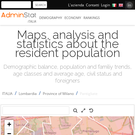
L'azienda
Contatti
Login
DEMOGRAPHY
ECONOMY
RANKINGS
ITALIA
Maps, analysis and
statistics about the
resident population
Demographic balance, population and familiy trends,
age classes and average age, civil status and
foreigners
/
/
/
ITALIA
Lombardia
Province of Milano
Pantigliate