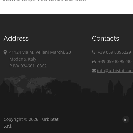
Address
Contacts
41124 Via M. Vellani Marchi, 20
+39 059 8395229
Modena, Italy
+39 059 8395230
P.IVA 03466110362
info@urbistat.co
Copyright © 2026 - UrbiStat
S.r.l.