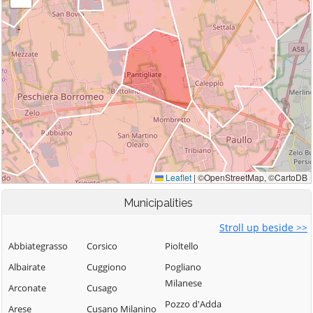
Municipalities
Stroll up beside >>
Abbiategrasso
Corsico
Pioltello
Albairate
Cuggiono
Pogliano
Milanese
Arconate
Cusago
Pozzo d'Adda
Arese
Cusano Milanino