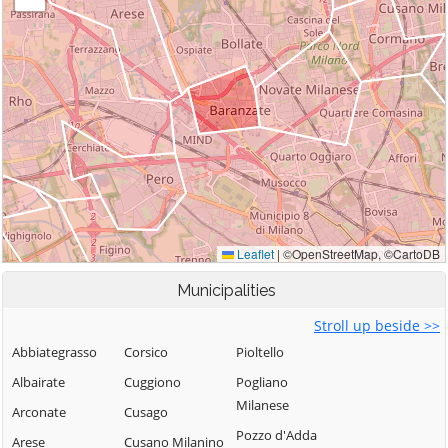
Municipalities
Stroll up beside >>
Abbiategrasso
Corsico
Pioltello
Albairate
Cuggiono
Pogliano
Milanese
Arconate
Cusago
Pozzo d'Adda
Arese
Cusano Milanino