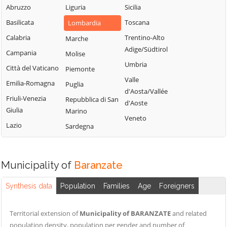
Milanese
Bubbiano
Abruzzo
Liguria
Sicilia
Locate di Triulzi
San Giorgio su
Buccinasco
Basilicata
Toscana
Lombardia
Magenta
Legnano
Buscate
Calabria
Trentino-Alto
Marche
Magnago
San Giuliano
Adige/Südtirol
Bussero
Campania
Molise
Marcallo con
Milanese
Umbria
Casone
Busto Garolfo
Città del Vaticano
Piemonte
San Vittore
Valle
Masate
Calvignasco
Emilia-Romagna
Puglia
Olona
d'Aosta/Vallée
Mediglia
Cambiago
Friuli-Venezia
Repubblica di San
San Zenone al
d'Aoste
Giulia
Marino
Lambro
Melegnano
Canegrate
Veneto
Lazio
Sardegna
Santo Stefano
Melzo
Carpiano
Ticino
Mesero
Carugate
Sedriano
Milano
Casarile
Municipality of
Baranzate
Segrate
Morimondo
Casorezzo
Senago
Synthesis data
Population
Families
Age
Foreigners
Motta Visconti
Cassano d'Adda
Sesto San
Nerviano
Cassina de'
Giovanni
Territorial extension of
Municipality of BARANZATE
and related
Pecchi
Nosate
population density, population per gender and number of
Settala