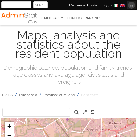
L'azienda
Contatti
Login
DEMOGRAPHY
ECONOMY
RANKINGS
ITALIA
Maps, analysis and
statistics about the
resident population
Demographic balance, population and familiy trends,
age classes and average age, civil status and
foreigners
/
/
/
ITALIA
Lombardia
Province of Milano
Baranzate