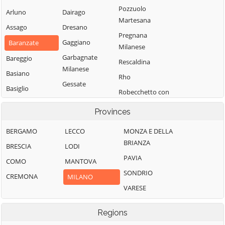
Pozzuolo
Arluno
Dairago
Martesana
Assago
Dresano
Pregnana
Gaggiano
Baranzate
Milanese
Garbagnate
Bareggio
Rescaldina
Milanese
Basiano
Rho
Gessate
Basiglio
Robecchetto con
Gorgonzola
Bellinzago
Induno
Provinces
Grezzago
Lombardo
Robecco sul
Gudo Visconti
Bernate Ticino
Naviglio
BERGAMO
LECCO
MONZA E DELLA
BRIANZA
Inveruno
Besate
Rodano
BRESCIA
LODI
PAVIA
Inzago
Binasco
Rosate
COMO
MANTOVA
SONDRIO
Lacchiarella
Boffalora sopra
Rozzano
CREMONA
MILANO
Ticino
VARESE
Lainate
San Colombano
Bollate
al Lambro
Legnano
Regions
Bresso
San Donato
Liscate