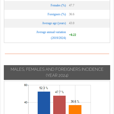
Vignate
Cornaredo
Females (%)
47.7
Villa Cortese
Foreigners (%)
36.6
Vimodrone
Average age (years)
43.0
Vittuone
Average annual variation
Vizzolo
+0.22
(2019/2024)
Predabissi
Zibido San
Giacomo
MALES, FEMALES AND FOREIGNERS INCIDENCE
(YEAR 2024)