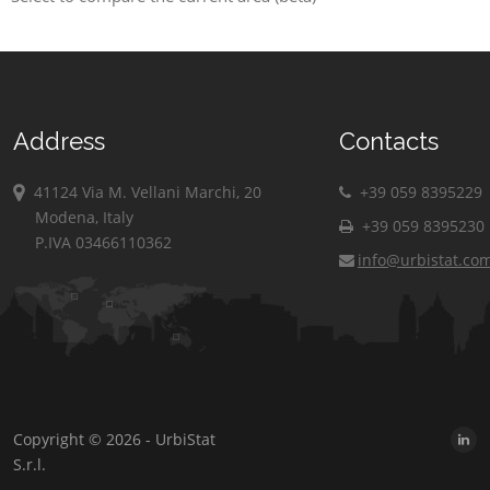
Address
Contacts
41124 Via M. Vellani Marchi, 20
+39 059 8395229
Modena, Italy
+39 059 8395230
P.IVA 03466110362
info@urbistat.co
Copyright © 2026 - UrbiStat
S.r.l.