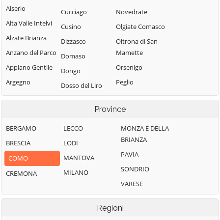
Alserio
Cucciago
Novedrate
Alta Valle Intelvi
Cusino
Olgiate Comasco
Alzate Brianza
Dizzasco
Oltrona di San
Anzano del Parco
Mamette
Domaso
Appiano Gentile
Orsenigo
Dongo
Argegno
Peglio
Dosso del Liro
Arosio
Pianello del Lario
Erba
Province
Asso
Pigra
Eupilio
Barni
Plesio
BERGAMO
LECCO
MONZA E DELLA
Faggeto Lario
BRIANZA
Bellagio
Pognana Lario
BRESCIA
LODI
Faloppio
PAVIA
Bene Lario
Ponna
MANTOVA
COMO
Fenegrò
SONDRIO
Beregazzo con
Ponte Lambro
MILANO
CREMONA
Figino Serenza
Figliaro
VARESE
Porlezza
Fino Mornasco
Binago
Proserpio
Garzeno
Regioni
Bizzarone
Pusiano
Gera Lario