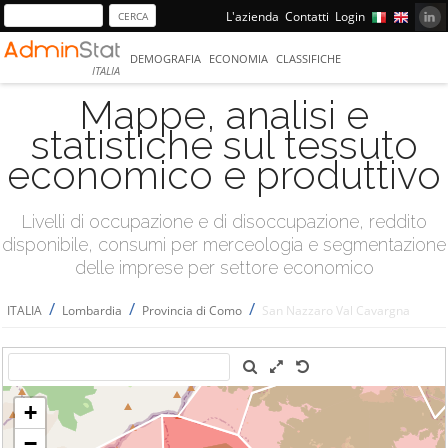
L'azienda
Contatti
Login
DEMOGRAFIA
ECONOMIA
CLASSIFICHE
ITALIA
Mappe, analisi e
statistiche sul tessuto
economico e produttivo
Livelli di occupazione e di disoccupazione, reddito
disponibile, consumi per merceologia e segmentazione
delle imprese per settore economico
/
/
/
ITALIA
Lombardia
Provincia di Como
San Nazzaro Val Cavargna