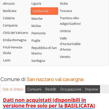
Blessagno
Abruzzo
Liguria
Sicilia
Rezzago
Grandate
Blevio
Basilicata
Toscana
Lombardia
Rodero
Grandola ed Uniti
Bregnano
Calabria
Trentino-Alto
Marche
Rovellasca
Gravedona ed
Adige/Südtirol
Brenna
Campania
Molise
Uniti
Rovello Porro
Umbria
Brienno
Città del Vaticano
Piemonte
Griante
Sala Comacina
Valle
Brunate
Emilia-Romagna
Puglia
Guanzate
San Bartolomeo
d'Aosta/Vallée
Bulgarograsso
Val Cavargna
Friuli-Venezia
Repubblica di San
Inverigo
d'Aoste
Giulia
Marino
Cabiate
San Fermo della
Laglio
Veneto
Battaglia
Lazio
Sardegna
Cadorago
Laino
San Nazzaro
Caglio
Lambrugo
Val Cavargna
Campione d'Italia
Lasnigo
Comune di
San nazzaro val cavargna
San Siro
Cantù
Lezzeno
Schignano
Dati di Sintesi
Consumi
Redditi
Occupazione
Imprese
Canzo
Limido Comasco
Senna Comasco
Capiago
Dati non acquistati (disponibili in
Lipomo
Solbiate con
Intimiano
versione free solo per la BASILICATA)
Livo
Cagno