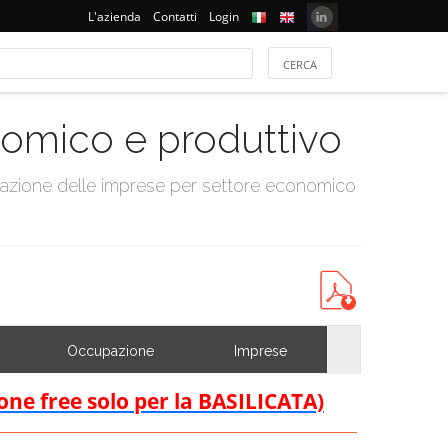
L'azienda
Contatti
Login
onomico e produttivo
tazione delle imprese per settore economico
Occupazione
Imprese
ione free solo per la BASILICATA)