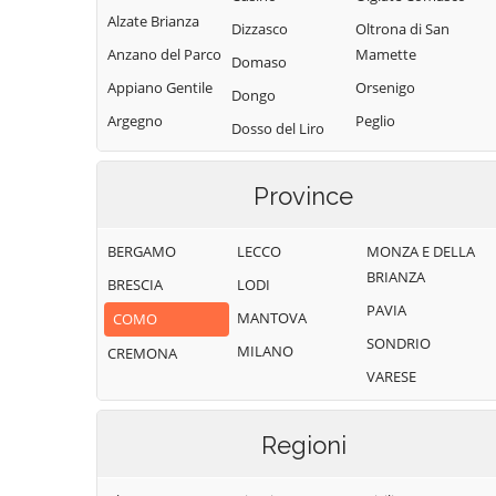
Alzate Brianza
Dizzasco
Oltrona di San
Anzano del Parco
Mamette
Domaso
Appiano Gentile
Orsenigo
Dongo
Argegno
Peglio
Dosso del Liro
Arosio
Pianello del Lario
Erba
Asso
Pigra
Province
Eupilio
Barni
Plesio
Faggeto Lario
BERGAMO
LECCO
MONZA E DELLA
Bellagio
Pognana Lario
Faloppio
BRIANZA
BRESCIA
LODI
Bene Lario
Ponna
Fenegrò
PAVIA
MANTOVA
COMO
Beregazzo con
Ponte Lambro
Figino Serenza
SONDRIO
Figliaro
MILANO
CREMONA
Porlezza
Fino Mornasco
VARESE
Binago
Proserpio
Garzeno
Bizzarone
Pusiano
Gera Lario
Regioni
Blessagno
Rezzago
Grandate
Blevio
Rodero
Grandola ed Uniti