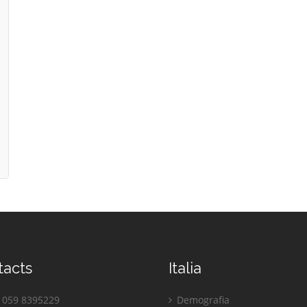
tacts
Italia
059 8395229
Demografia