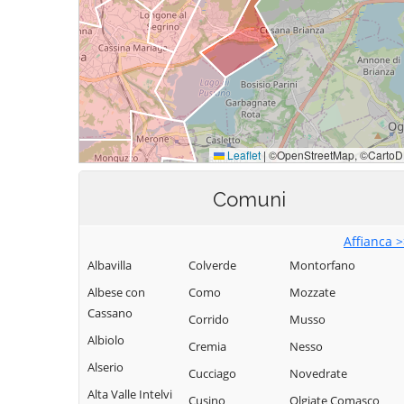
Comuni
Affianca 
Albavilla
Colverde
Montorfano
Albese con
Como
Mozzate
Cassano
Corrido
Musso
Albiolo
Cremia
Nesso
Alserio
Cucciago
Novedrate
Alta Valle Intelvi
Cusino
Olgiate Comasco