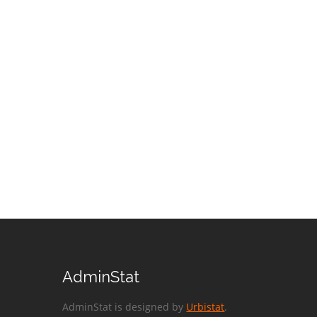
AdminStat
AdminStat is designed by
Urbistat
.