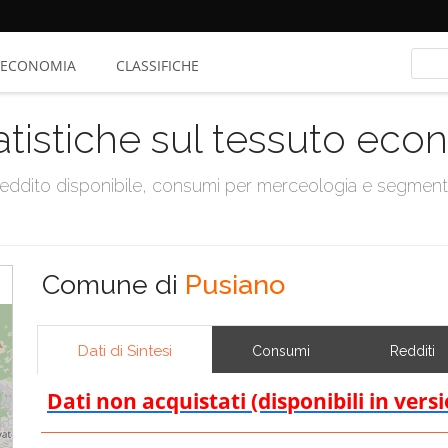
ECONOMIA
CLASSIFICHE
atistiche sul tessuto ec
, reddito disponibile, consumi per merceologia e segmen
Comune di
Pusiano
Dati di Sintesi
Consumi
Redditi
Dati non acquistati (disponibili in vers