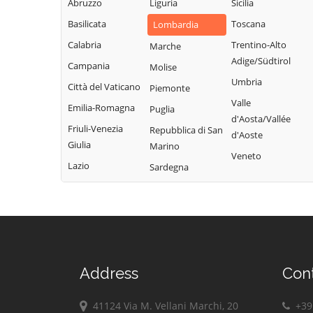
Abruzzo
Liguria
Sicilia
Bregnano
Rovellasca
Gravedona ed
Basilicata
Toscana
Lombardia
Brenna
Uniti
Rovello Porro
Calabria
Trentino-Alto
Marche
Brienno
Griante
Sala Comacina
Adige/Südtirol
Campania
Molise
Brunate
Guanzate
San Bartolomeo
Umbria
Città del Vaticano
Piemonte
Bulgarograsso
Val Cavargna
Inverigo
Valle
Emilia-Romagna
Puglia
Cabiate
San Fermo della
d'Aosta/Vallée
Laglio
Friuli-Venezia
Repubblica di San
Battaglia
d'Aoste
Cadorago
Laino
Giulia
Marino
San Nazzaro Val
Veneto
Caglio
Lambrugo
Lazio
Sardegna
Cavargna
Campione d'Italia
Lasnigo
San Siro
Cantù
Lezzeno
Schignano
Canzo
Limido Comasco
Senna Comasco
Capiago
Lipomo
Solbiate con
Intimiano
Livo
Cagno
Address
Con
Carate Urio
Locate Varesino
Sorico
Carbonate
41124 Via M. Vellani Marchi, 20
+39 
Lomazzo
Sormano