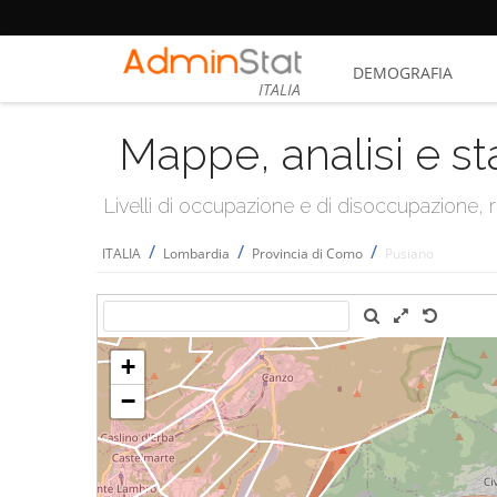
DEMOGRAFIA
ITALIA
Mappe, analisi e st
Livelli di occupazione e di disoccupazione
/
/
/
ITALIA
Lombardia
Provincia di Como
Pusiano