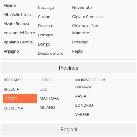
Alserio
Cucciago
Novedrate
Alta Valle Intelvi
Cusino
Olgiate Comasco
Alzate Brianza
Dizzasco
Oltrona di San
Anzano del Parco
Mamette
Domaso
Appiano Gentile
Orsenigo
Dongo
Argegno
Peglio
Dosso del Liro
Arosio
Pianello del Lario
Erba
Province
Asso
Pigra
Eupilio
Barni
Plesio
BERGAMO
LECCO
MONZA E DELLA
Faggeto Lario
BRIANZA
Bellagio
Pognana Lario
BRESCIA
LODI
Faloppio
PAVIA
Bene Lario
Ponna
MANTOVA
COMO
Fenegrò
SONDRIO
Beregazzo con
Ponte Lambro
MILANO
CREMONA
Figino Serenza
Figliaro
VARESE
Porlezza
Fino Mornasco
Binago
Proserpio
Garzeno
Regioni
Bizzarone
Pusiano
Gera Lario