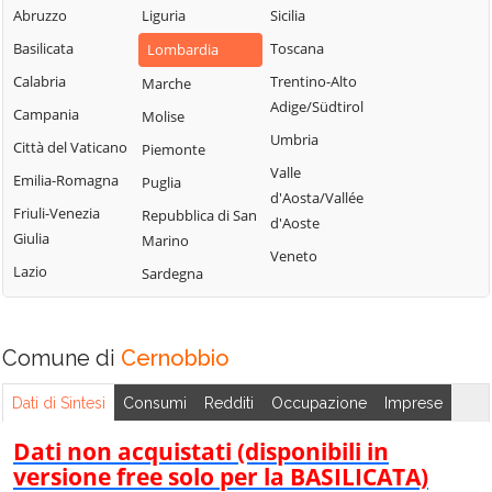
Blessagno
Abruzzo
Liguria
Sicilia
Rezzago
Grandate
Blevio
Basilicata
Toscana
Lombardia
Rodero
Grandola ed Uniti
Bregnano
Calabria
Trentino-Alto
Marche
Rovellasca
Gravedona ed
Adige/Südtirol
Brenna
Campania
Molise
Uniti
Rovello Porro
Umbria
Brienno
Città del Vaticano
Piemonte
Griante
Sala Comacina
Valle
Brunate
Emilia-Romagna
Puglia
Guanzate
San Bartolomeo
d'Aosta/Vallée
Bulgarograsso
Val Cavargna
Friuli-Venezia
Repubblica di San
Inverigo
d'Aoste
Giulia
Marino
Cabiate
San Fermo della
Laglio
Veneto
Battaglia
Lazio
Sardegna
Cadorago
Laino
San Nazzaro Val
Caglio
Lambrugo
Cavargna
Campione d'Italia
Lasnigo
Comune di
Cernobbio
San Siro
Cantù
Lezzeno
Schignano
Dati di Sintesi
Consumi
Redditi
Occupazione
Imprese
Canzo
Limido Comasco
Senna Comasco
Capiago
Dati non acquistati (disponibili in
Lipomo
Solbiate con
Intimiano
versione free solo per la BASILICATA)
Livo
Cagno