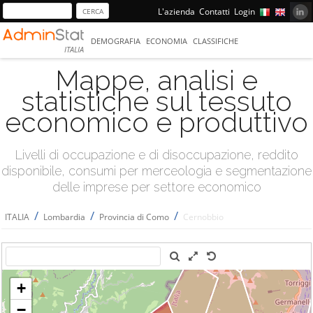
L'azienda
Contatti
Login
DEMOGRAFIA
ECONOMIA
CLASSIFICHE
ITALIA
Mappe, analisi e
statistiche sul tessuto
economico e produttivo
Livelli di occupazione e di disoccupazione, reddito
disponibile, consumi per merceologia e segmentazione
delle imprese per settore economico
/
/
/
ITALIA
Lombardia
Provincia di Como
Cernobbio