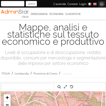
L'azienda
Contatti
Login
DEMOGRAFIA
ECONOMIA
CLASSIFICHE
ITALIA
Mappe, analisi e
statistiche sul tessuto
economico e produttivo
Livelli di occupazione e di disoccupazione, reddito
disponibile, consumi per merceologia e segmentazione
delle imprese per settore economico
/
/
/
ITALIA
Lombardia
Provincia di Como
Luisago