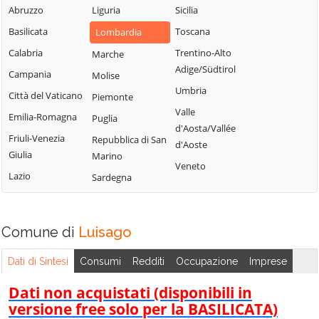
Blessagno
Abruzzo
Liguria
Sicilia
Rezzago
Grandate
Blevio
Basilicata
Toscana
Lombardia
Rodero
Grandola ed Uniti
Bregnano
Calabria
Trentino-Alto
Marche
Rovellasca
Gravedona ed
Adige/Südtirol
Brenna
Campania
Molise
Uniti
Rovello Porro
Umbria
Brienno
Città del Vaticano
Piemonte
Griante
Sala Comacina
Valle
Brunate
Emilia-Romagna
Puglia
Guanzate
San Bartolomeo
d'Aosta/Vallée
Bulgarograsso
Val Cavargna
Friuli-Venezia
Repubblica di San
Inverigo
d'Aoste
Giulia
Marino
Cabiate
San Fermo della
Laglio
Veneto
Battaglia
Lazio
Sardegna
Cadorago
Laino
San Nazzaro Val
Caglio
Lambrugo
Cavargna
Campione d'Italia
Lasnigo
Comune di
Luisago
San Siro
Cantù
Lezzeno
Schignano
Dati di Sintesi
Consumi
Redditi
Occupazione
Imprese
Canzo
Limido Comasco
Senna Comasco
Capiago
Dati non acquistati (disponibili in
Lipomo
Solbiate con
Intimiano
versione free solo per la BASILICATA)
Livo
Cagno