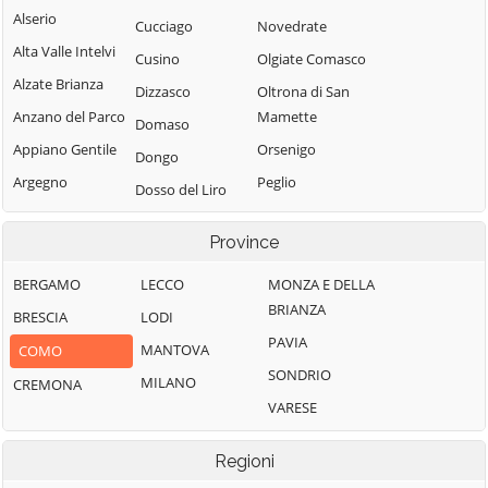
Alserio
Cucciago
Novedrate
Alta Valle Intelvi
Cusino
Olgiate Comasco
Alzate Brianza
Dizzasco
Oltrona di San
Anzano del Parco
Mamette
Domaso
Appiano Gentile
Orsenigo
Dongo
Argegno
Peglio
Dosso del Liro
Arosio
Pianello del Lario
Erba
Province
Asso
Pigra
Eupilio
Barni
Plesio
BERGAMO
LECCO
MONZA E DELLA
Faggeto Lario
BRIANZA
Bellagio
Pognana Lario
BRESCIA
LODI
Faloppio
PAVIA
Bene Lario
Ponna
MANTOVA
COMO
Fenegrò
SONDRIO
Beregazzo con
Ponte Lambro
MILANO
CREMONA
Figino Serenza
Figliaro
VARESE
Porlezza
Fino Mornasco
Binago
Proserpio
Garzeno
Regioni
Bizzarone
Pusiano
Gera Lario