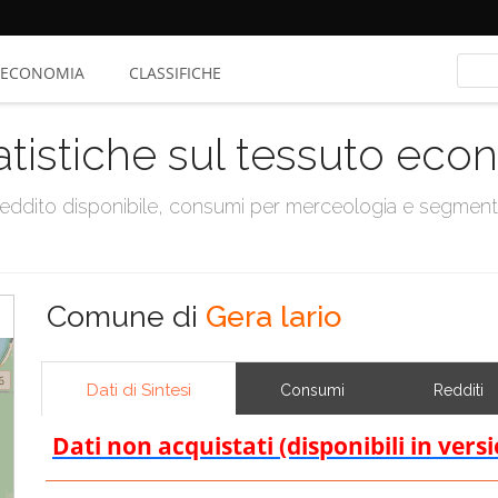
ECONOMIA
CLASSIFICHE
atistiche sul tessuto ec
, reddito disponibile, consumi per merceologia e segmen
Comune di
Gera lario
Dati di Sintesi
Consumi
Redditi
Dati non acquistati (disponibili in vers