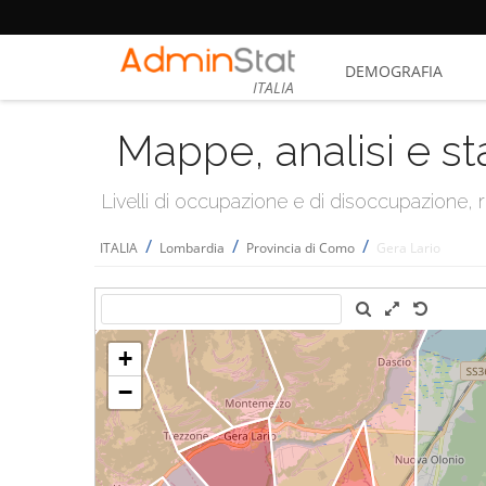
DEMOGRAFIA
ITALIA
Mappe, analisi e st
Livelli di occupazione e di disoccupazione
/
/
/
ITALIA
Lombardia
Provincia di Como
Gera Lario