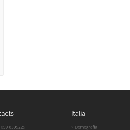
tacts
Italia
059 8395229
Demografia