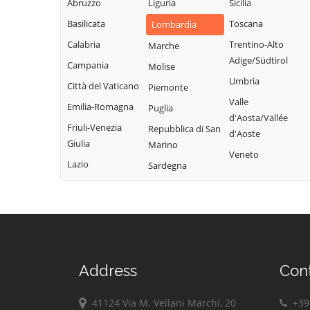
Grandola ed Uniti
Abruzzo
Liguria
Sicilia
Bregnano
Rovellasca
Gravedona ed
Basilicata
Toscana
Lombardia
Brenna
Rovello Porro
Uniti
Calabria
Trentino-Alto
Marche
Brienno
Sala Comacina
Griante
Adige/Südtirol
Campania
Molise
Brunate
San Bartolomeo
Guanzate
Umbria
Città del Vaticano
Piemonte
Bulgarograsso
Val Cavargna
Inverigo
Valle
Emilia-Romagna
Puglia
Cabiate
San Fermo della
d'Aosta/Vallée
Laglio
Friuli-Venezia
Repubblica di San
Battaglia
d'Aoste
Cadorago
Laino
Giulia
Marino
San Nazzaro Val
Veneto
Caglio
Lambrugo
Lazio
Sardegna
Cavargna
Campione d'Italia
Lasnigo
San Siro
Cantù
Lezzeno
Schignano
Canzo
Limido Comasco
Senna Comasco
Capiago
Lipomo
Solbiate con
Intimiano
Livo
Cagno
Address
Con
Carate Urio
Locate Varesino
Sorico
Carbonate
41124 Via M. Vellani Marchi, 20
+39 
Lomazzo
Sormano