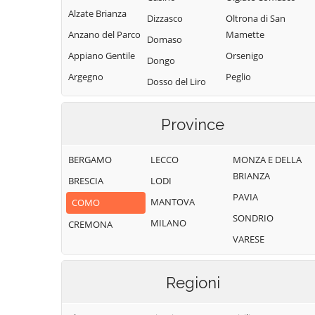
Alzate Brianza
Dizzasco
Oltrona di San
Anzano del Parco
Mamette
Domaso
Appiano Gentile
Orsenigo
Dongo
Argegno
Peglio
Dosso del Liro
Arosio
Pianello del Lario
Erba
Asso
Pigra
Province
Eupilio
Barni
Plesio
Faggeto Lario
BERGAMO
LECCO
MONZA E DELLA
Bellagio
Pognana Lario
Faloppio
BRIANZA
BRESCIA
LODI
Bene Lario
Ponna
Fenegrò
PAVIA
MANTOVA
COMO
Beregazzo con
Ponte Lambro
Figino Serenza
SONDRIO
Figliaro
MILANO
CREMONA
Porlezza
Fino Mornasco
VARESE
Binago
Proserpio
Garzeno
Bizzarone
Pusiano
Gera Lario
Regioni
Blessagno
Rezzago
Grandate
Blevio
Rodero