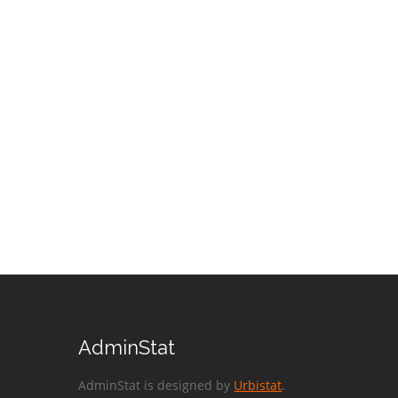
AdminStat
AdminStat is designed by
Urbistat
.