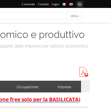
L'azienda
Contatti
Login
onomico e produttivo
tazione delle imprese per settore economico
Occupazione
Imprese
ione free solo per la BASILICATA)