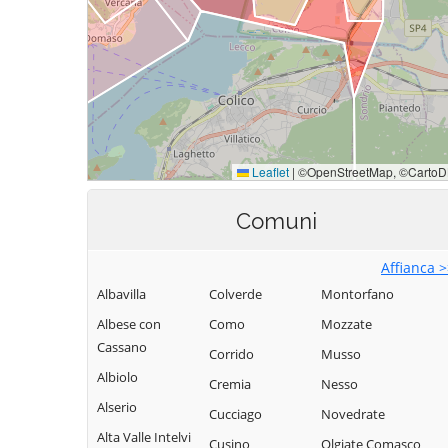
Comuni
Affianca 
Albavilla
Colverde
Montorfano
Albese con
Como
Mozzate
Cassano
Corrido
Musso
Albiolo
Cremia
Nesso
Alserio
Cucciago
Novedrate
Alta Valle Intelvi
Cusino
Olgiate Comasco