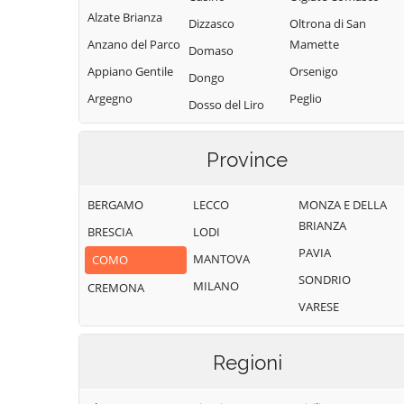
Alzate Brianza
Dizzasco
Oltrona di San
Anzano del Parco
Mamette
Domaso
Appiano Gentile
Orsenigo
Dongo
Argegno
Peglio
Dosso del Liro
Arosio
Pianello del Lario
Erba
Asso
Pigra
Province
Eupilio
Barni
Plesio
Faggeto Lario
BERGAMO
LECCO
MONZA E DELLA
Bellagio
Pognana Lario
Faloppio
BRIANZA
BRESCIA
LODI
Bene Lario
Ponna
Fenegrò
PAVIA
MANTOVA
COMO
Beregazzo con
Ponte Lambro
Figino Serenza
SONDRIO
Figliaro
MILANO
CREMONA
Porlezza
Fino Mornasco
VARESE
Binago
Proserpio
Garzeno
Bizzarone
Pusiano
Gera Lario
Regioni
Blessagno
Rezzago
Grandate
Blevio
Rodero
Grandola ed Uniti