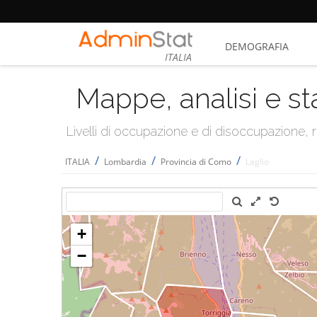
DEMOGRAFIA
ITALIA
Mappe, analisi e st
Livelli di occupazione e di disoccupazione
/
/
/
ITALIA
Lombardia
Provincia di Como
Laglio