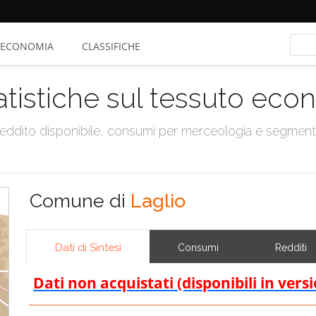
ECONOMIA
CLASSIFICHE
atistiche sul tessuto ec
, reddito disponibile, consumi per merceologia e segmen
Comune di
Laglio
Dati di Sintesi
Consumi
Redditi
Dati non acquistati (disponibili in vers