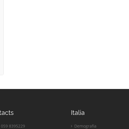
tacts
Italia
059 8395229
Demografia