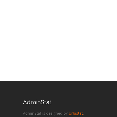
AdminStat
AdminStat is designed by
Urbistat
.