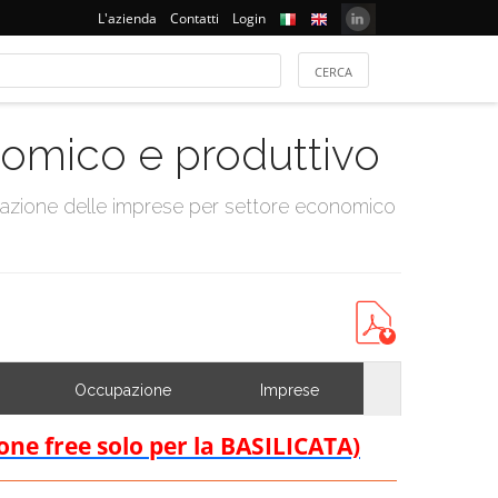
L'azienda
Contatti
Login
onomico e produttivo
tazione delle imprese per settore economico
Occupazione
Imprese
ione free solo per la BASILICATA)