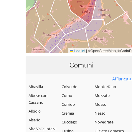
Comuni
Affianca 
Albavilla
Colverde
Montorfano
Albese con
Como
Mozzate
Cassano
Corrido
Musso
Albiolo
Cremia
Nesso
Alserio
Cucciago
Novedrate
Alta Valle Intelvi
Cusino
Olgiate Comasco