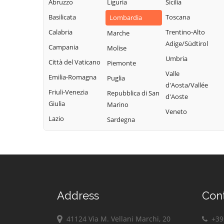
Abruzzo
Liguria
Sicilia
Bregnano
Rovellasca
Gravedona ed
Basilicata
Toscana
Lombardia
Brenna
Uniti
Rovello Porro
Calabria
Trentino-Alto
Marche
Brienno
Griante
Sala Comacina
Adige/Südtirol
Campania
Molise
Brunate
Guanzate
San Bartolomeo
Umbria
Città del Vaticano
Piemonte
Bulgarograsso
Val Cavargna
Inverigo
Valle
Emilia-Romagna
Puglia
Cabiate
San Fermo della
d'Aosta/Vallée
Laglio
Friuli-Venezia
Repubblica di San
Battaglia
d'Aoste
Cadorago
Laino
Giulia
Marino
San Nazzaro Val
Veneto
Caglio
Lambrugo
Lazio
Sardegna
Cavargna
Campione d'Italia
Lasnigo
San Siro
Cantù
Lezzeno
Schignano
Canzo
Limido Comasco
Senna Comasco
Capiago
Lipomo
Solbiate con
Intimiano
Livo
Cagno
Address
Con
Carate Urio
Locate Varesino
Sorico
Carbonate
41124 Via M. Vellani Marchi, 20
+39 
Lomazzo
Sormano