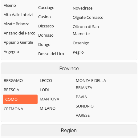
Alserio
Cucciago
Novedrate
Alta Valle Intelvi
Cusino
Olgiate Comasco
Alzate Brianza
Dizzasco
Oltrona di San
Anzano del Parco
Mamette
Domaso
Appiano Gentile
Orsenigo
Dongo
Argegno
Peglio
Dosso del Liro
Arosio
Pianello del Lario
Erba
Province
Asso
Pigra
Eupilio
Barni
Plesio
BERGAMO
LECCO
MONZA E DELLA
Faggeto Lario
BRIANZA
Bellagio
Pognana Lario
BRESCIA
LODI
Faloppio
PAVIA
Bene Lario
Ponna
MANTOVA
COMO
Fenegrò
SONDRIO
Beregazzo con
Ponte Lambro
MILANO
CREMONA
Figino Serenza
Figliaro
VARESE
Porlezza
Fino Mornasco
Binago
Proserpio
Garzeno
Regioni
Bizzarone
Pusiano
Gera Lario