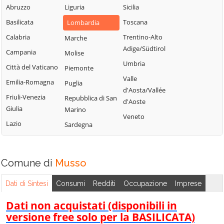
Blessagno
Abruzzo
Liguria
Sicilia
Rezzago
Grandate
Blevio
Basilicata
Toscana
Lombardia
Rodero
Grandola ed Uniti
Bregnano
Calabria
Trentino-Alto
Marche
Rovellasca
Gravedona ed
Adige/Südtirol
Brenna
Campania
Molise
Uniti
Rovello Porro
Umbria
Brienno
Città del Vaticano
Piemonte
Griante
Sala Comacina
Valle
Brunate
Emilia-Romagna
Puglia
Guanzate
San Bartolomeo
d'Aosta/Vallée
Bulgarograsso
Friuli-Venezia
Val Cavargna
Repubblica di San
Inverigo
d'Aoste
Giulia
Marino
Cabiate
San Fermo della
Laglio
Veneto
Lazio
Battaglia
Sardegna
Cadorago
Laino
San Nazzaro Val
Caglio
Lambrugo
Cavargna
Campione d'Italia
Lasnigo
Comune di
Musso
San Siro
Cantù
Lezzeno
Schignano
Dati di Sintesi
Consumi
Redditi
Occupazione
Imprese
Canzo
Limido Comasco
Senna Comasco
Capiago
Dati non acquistati (disponibili in
Lipomo
Solbiate con
Intimiano
versione free solo per la BASILICATA)
Livo
Cagno