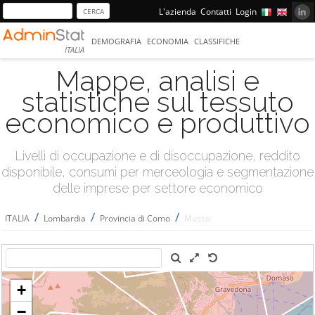
L'azienda
Contatti
Login
DEMOGRAFIA
ECONOMIA
CLASSIFICHE
ITALIA
Mappe, analisi e
statistiche sul tessuto
economico e produttivo
Livelli di occupazione e di disoccupazione, reddito
disponibile, consumi per merceologia e segmentazione
delle imprese per settore economico
/
/
/
ITALIA
Lombardia
Provincia di Como
Musso