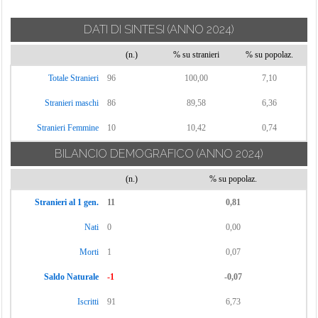
DATI DI SINTESI
(ANNO 2024)
(n.)
% su stranieri
% su popolaz.
Totale Stranieri
96
100,00
7,10
Stranieri maschi
86
89,58
6,36
Stranieri Femmine
10
10,42
0,74
BILANCIO DEMOGRAFICO
(ANNO 2024)
(n.)
% su popolaz.
Stranieri al 1 gen.
11
0,81
Nati
0
0,00
Morti
1
0,07
Saldo Naturale
-1
-0,07
Iscritti
91
6,73