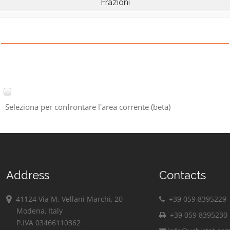
Frazioni
Seleziona per confrontare l'area corrente (beta)
Address
Contacts
41124 Via M. Vellani Marchi, 20
+39 059 8395229
Modena, Italy
+39 059 8395230
P.IVA 03466110362