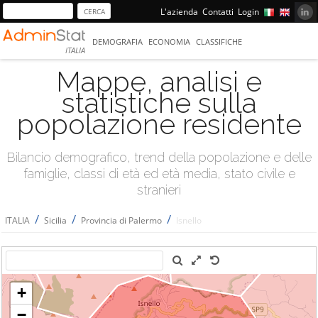
L'azienda
Contatti
Login
DEMOGRAFIA
ECONOMIA
CLASSIFICHE
ITALIA
Mappe, analisi e
statistiche sulla
popolazione residente
Bilancio demografico, trend della popolazione e delle
famiglie, classi di età ed età media, stato civile e
stranieri
/
/
/
ITALIA
Sicilia
Provincia di Palermo
Isnello