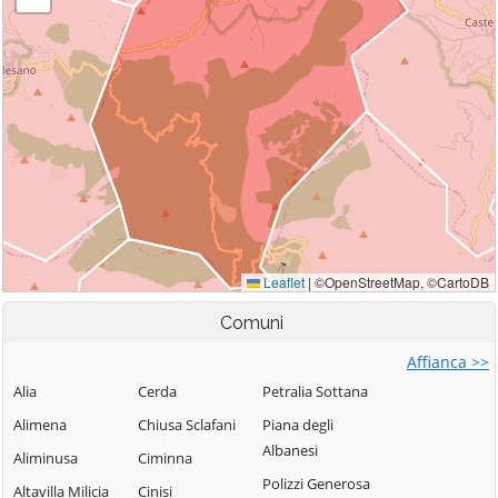
Comuni
Affianca >>
Alia
Cerda
Petralia Sottana
Alimena
Chiusa Sclafani
Piana degli
Albanesi
Aliminusa
Ciminna
Polizzi Generosa
Altavilla Milicia
Cinisi