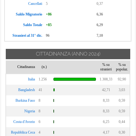
Cancellati
5
0,37
Saldo Migratorio
+86
6,36
Saldo Totale
+85
6,29
Stranieri al 31° dic.
96
7,10
CITTADINANZA
(ANNO 2024)
% su
% su
Cittadinanza
(n.)
stranieri
popolaz.
Italia
1.256
1.308,33
92,90
Bangladesh
41
42,71
3,03
Burkina Faso
8
8,33
0,59
Nigeria
8
8,33
0,59
Costa d'Avorio
6
6,25
0,44
Repubblica Ceca
4
4,17
0,30