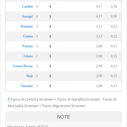
Gambia
4
4,17
0,30
Senegal
4
4,17
0,30
Romania
3
3,13
0,22
Guinea
3
3,13
0,22
Polonia
2
2,08
0,15
Ghana
2
2,08
0,15
Guinea-Bissau
2
2,08
0,15
Mali
2
2,08
0,15
Tanzania
2
2,08
0,15
^
Tasso di Crescita Stranieri = Tasso di Natalità Stranieri - Tasso di
Mortalità Stranieri + Tasso Migratorio Stranieri
NOTE
Stranieri: Fonte ISTAT