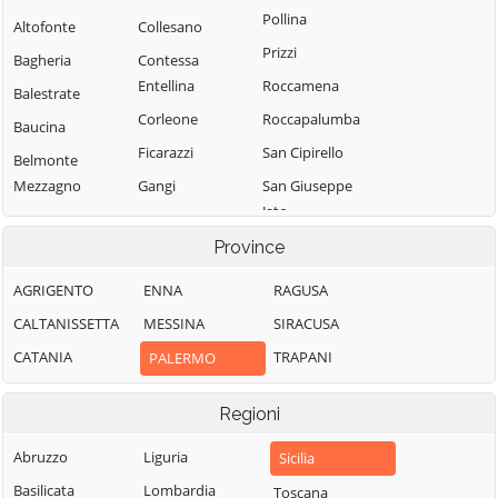
Pollina
Altofonte
Collesano
Prizzi
Bagheria
Contessa
Entellina
Roccamena
Balestrate
Corleone
Roccapalumba
Baucina
Ficarazzi
San Cipirello
Belmonte
Mezzagno
Gangi
San Giuseppe
Jato
Bisacquino
Geraci Siculo
San Mauro
Province
Blufi
Giardinello
Castelverde
Bolognetta
Giuliana
AGRIGENTO
ENNA
RAGUSA
Santa Cristina
Bompietro
Godrano
CALTANISSETTA
MESSINA
SIRACUSA
Gela
Borgetto
Gratteri
CATANIA
TRAPANI
PALERMO
Santa Flavia
Caccamo
Isnello
Sciara
Regioni
Caltavuturo
Isola delle
Scillato
Femmine
Campofelice di
Abruzzo
Liguria
Sicilia
Sclafani Bagni
Fitalia
Lascari
Basilicata
Lombardia
Toscana
Termini Imerese