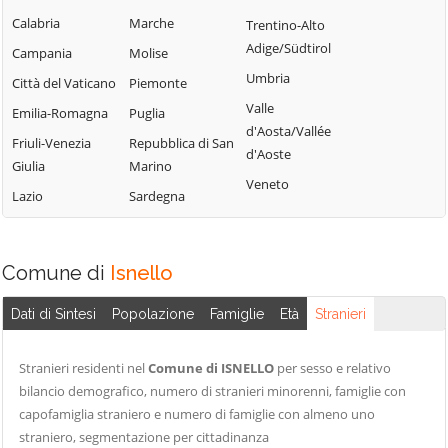
Campofelice di
Lercara Friddi
Calabria
Marche
Trentino-Alto
Terrasini
Roccella
Marineo
Adige/Südtirol
Campania
Molise
Torretta
Campofiorito
Mezzojuso
Umbria
Città del Vaticano
Piemonte
Trabia
Camporeale
Misilmeri
Valle
Emilia-Romagna
Puglia
Trappeto
Capaci
d'Aosta/Vallée
Monreale
Friuli-Venezia
Repubblica di San
Ustica
d'Aoste
Carini
Montelepre
Giulia
Marino
Valledolmo
Veneto
Castelbuono
Montemaggiore
Lazio
Sardegna
Ventimiglia di
Casteldaccia
Belsito
Sicilia
Castellana Sicula
Palazzo Adriano
Vicari
Comune di
Isnello
Castronovo di
Palermo
Villabate
Sicilia
Partinico
Dati di Sintesi
Popolazione
Famiglie
Età
Stranieri
Villafrati
Cefalà Diana
Petralia Soprana
Cefalù
Stranieri residenti nel
Comune di ISNELLO
per sesso e relativo
bilancio demografico, numero di stranieri minorenni, famiglie con
capofamiglia straniero e numero di famiglie con almeno uno
straniero, segmentazione per cittadinanza