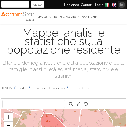
L'azienda
Contatti
Login
DEMOGRAFIA
ECONOMIA
CLASSIFICHE
ITALIA
Mappe, analisi e
statistiche sulla
popolazione residente
Bilancio demografico, trend della popolazione e delle
famiglie, classi di età ed età media, stato civile e
stranieri
/
/
/
ITALIA
Sicilia
Provincia di Palermo
Caltavuturo