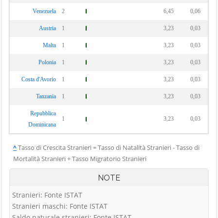
Venezuela
2
6,45
0,06
Austria
1
3,23
0,03
Malta
1
3,23
0,03
Polonia
1
3,23
0,03
Costa d'Avorio
1
3,23
0,03
Tanzania
1
3,23
0,03
Repubblica
1
3,23
0,03
Dominicana
^
Tasso di Crescita Stranieri = Tasso di Natalità Stranieri - Tasso di
Mortalità Stranieri + Tasso Migratorio Stranieri
NOTE
Stranieri: Fonte ISTAT
Stranieri maschi: Fonte ISTAT
Saldo naturale stranieri: Fonte ISTAT