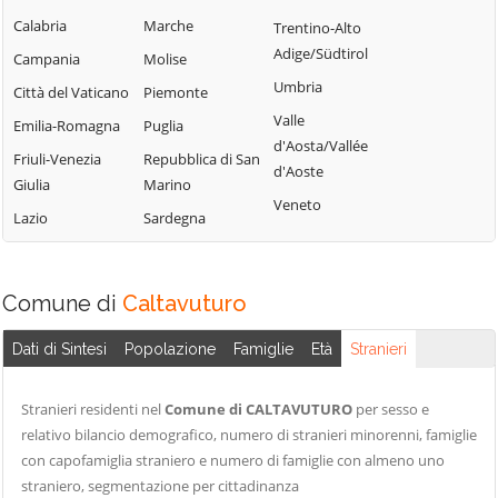
Lercara Friddi
Campofelice di
Calabria
Marche
Trentino-Alto
Terrasini
Roccella
Marineo
Adige/Südtirol
Campania
Molise
Torretta
Campofiorito
Mezzojuso
Umbria
Città del Vaticano
Piemonte
Trabia
Camporeale
Misilmeri
Valle
Emilia-Romagna
Puglia
Trappeto
Capaci
d'Aosta/Vallée
Monreale
Friuli-Venezia
Repubblica di San
Ustica
d'Aoste
Carini
Montelepre
Giulia
Marino
Valledolmo
Veneto
Castelbuono
Montemaggiore
Lazio
Sardegna
Ventimiglia di
Belsito
Casteldaccia
Sicilia
Palazzo Adriano
Castellana Sicula
Vicari
Comune di
Caltavuturo
Palermo
Castronovo di
Villabate
Sicilia
Partinico
Dati di Sintesi
Popolazione
Famiglie
Età
Stranieri
Villafrati
Cefalà Diana
Petralia Soprana
Cefalù
Stranieri residenti nel
Comune di CALTAVUTURO
per sesso e
relativo bilancio demografico, numero di stranieri minorenni, famiglie
con capofamiglia straniero e numero di famiglie con almeno uno
straniero, segmentazione per cittadinanza