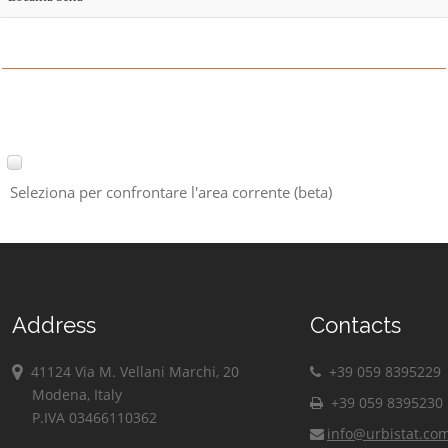
Seleziona per confrontare l'area corrente (beta)
Address
Contacts
41124 Via M. Vellani Marchi, 20
+39 059 8395229
Modena, Italy
+39 059 8395230
P.IVA 03466110362
info@urbistat.co