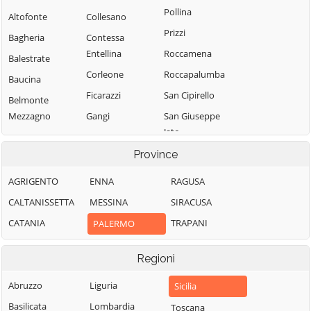
Pollina
Altofonte
Collesano
Prizzi
Bagheria
Contessa
Entellina
Roccamena
Balestrate
Corleone
Roccapalumba
Baucina
Ficarazzi
San Cipirello
Belmonte
Mezzagno
Gangi
San Giuseppe
Jato
Bisacquino
Geraci Siculo
San Mauro
Province
Blufi
Giardinello
Castelverde
Bolognetta
Giuliana
AGRIGENTO
ENNA
RAGUSA
Santa Cristina
Bompietro
Godrano
CALTANISSETTA
MESSINA
SIRACUSA
Gela
Borgetto
Gratteri
CATANIA
TRAPANI
PALERMO
Santa Flavia
Caccamo
Isnello
Sciara
Regioni
Isola delle
Caltavuturo
Scillato
Femmine
Campofelice di
Abruzzo
Liguria
Sicilia
Sclafani Bagni
Lascari
Fitalia
Basilicata
Lombardia
Toscana
Termini Imerese