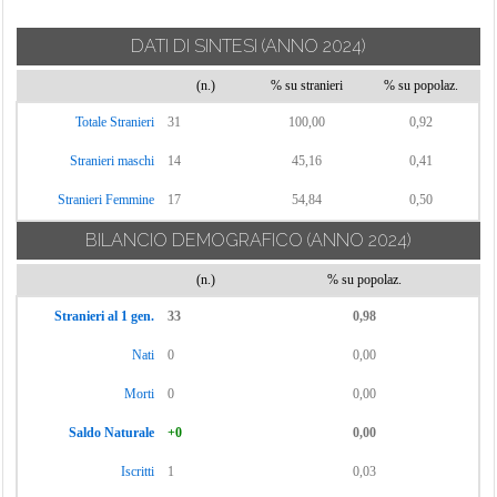
DATI DI SINTESI
(ANNO 2024)
(n.)
% su stranieri
% su popolaz.
Totale Stranieri
31
100,00
0,92
Stranieri maschi
14
45,16
0,41
Stranieri Femmine
17
54,84
0,50
BILANCIO DEMOGRAFICO
(ANNO 2024)
(n.)
% su popolaz.
Stranieri al 1 gen.
33
0,98
Nati
0
0,00
Morti
0
0,00
Saldo Naturale
+0
0,00
Iscritti
1
0,03