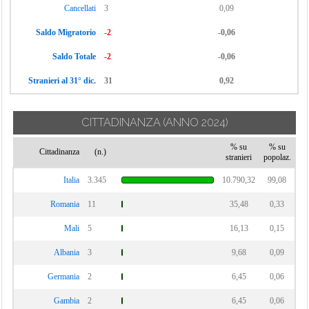
Cancellati
3
0,09
Saldo Migratorio
-2
-0,06
Saldo Totale
-2
-0,06
Stranieri al 31° dic.
31
0,92
CITTADINANZA
(ANNO 2024)
% su
% su
Cittadinanza
(n.)
stranieri
popolaz.
Italia
3.345
10.790,32
99,08
Romania
11
35,48
0,33
Mali
5
16,13
0,15
Albania
3
9,68
0,09
Germania
2
6,45
0,06
Gambia
2
6,45
0,06