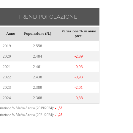
TREND POPOLAZIONE
Variazione % su anno
Anno
Popolazione (N.)
prec.
2019
2.558
-
2020
2.484
-2,89
2021
2.461
-0,93
2022
2.438
-0,93
2023
2.389
-2,01
2024
2.368
-0,88
riazione % Media Annua (2019/2024):
-1,53
riazione % Media Annua (2021/2024):
-1,28