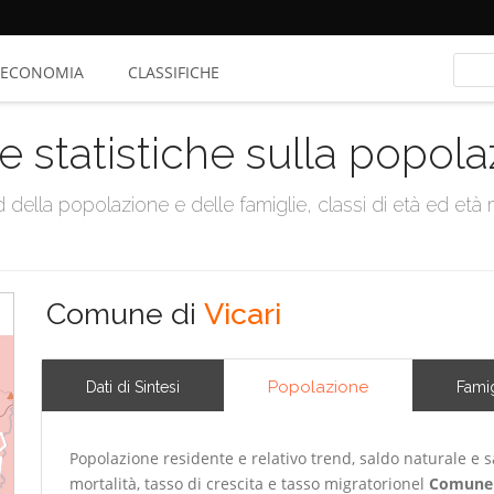
ECONOMIA
CLASSIFICHE
e statistiche sulla popol
della popolazione e delle famiglie, classi di età ed età me
Comune di
Vicari
Popolazione
Dati di Sintesi
Famig
Popolazione residente e relativo trend, saldo naturale e sa
mortalità, tasso di crescita e tasso migratorionel
Comune 