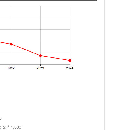
0
ia) * 1.000