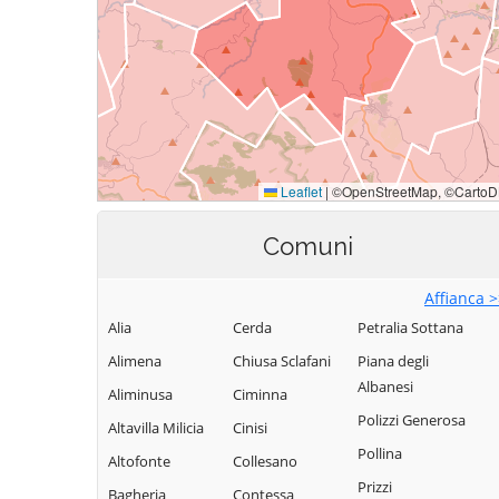
Comuni
Affianca 
Alia
Cerda
Petralia Sottana
Alimena
Chiusa Sclafani
Piana degli
Albanesi
Aliminusa
Ciminna
Polizzi Generosa
Altavilla Milicia
Cinisi
Pollina
Altofonte
Collesano
Prizzi
Bagheria
Contessa