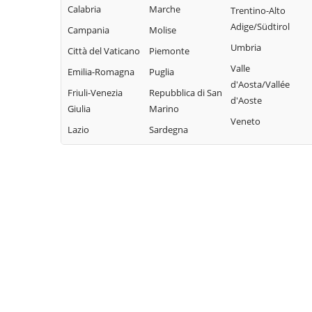
Torretta
Campofiorito
Calabria
Marche
Mezzojuso
Trentino-Alto
Trabia
Camporeale
Adige/Südtirol
Campania
Molise
Misilmeri
Trappeto
Capaci
Umbria
Città del Vaticano
Piemonte
Monreale
Ustica
Carini
Valle
Emilia-Romagna
Puglia
Montelepre
Valledolmo
d'Aosta/Vallée
Castelbuono
Friuli-Venezia
Repubblica di San
Montemaggiore
d'Aoste
Ventimiglia di
Giulia
Marino
Casteldaccia
Belsito
Sicilia
Veneto
Lazio
Sardegna
Castellana Sicula
Palazzo Adriano
Vicari
Castronovo di
Palermo
Villabate
Sicilia
Partinico
Villafrati
Cefalà Diana
Petralia Soprana
Cefalù