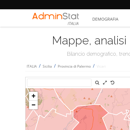
DEMOGRAFIA
ITALIA
Mappe, analisi 
Bilancio demografico, trend 
/
/
/
ITALIA
Sicilia
Provincia di Palermo
Vicari