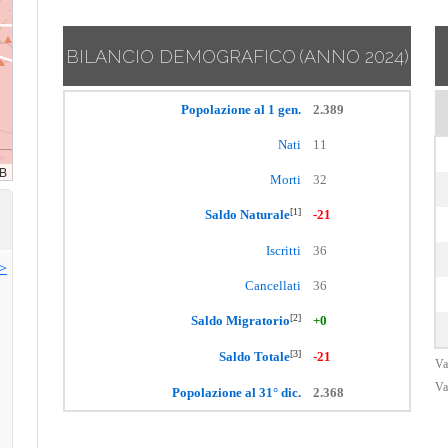
BILANCIO DEMOGRAFICO
(ANNO 2024)
Popolazione al 1 gen.
2.389
Nati
11
Morti
32
[1]
Saldo Naturale
-21
Iscritti
36
>>
Cancellati
36
[2]
Saldo Migratorio
+0
[3]
Saldo Totale
-21
Va
Va
Popolazione al 31° dic.
2.368