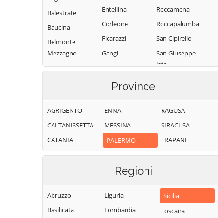
Entellina
Roccamena
Balestrate
Corleone
Roccapalumba
Baucina
Ficarazzi
San Cipirello
Belmonte
Mezzagno
Gangi
San Giuseppe
Jato
Bisacquino
Geraci Siculo
San Mauro
Blufi
Giardinello
Province
Castelverde
Bolognetta
Giuliana
Santa Cristina
AGRIGENTO
ENNA
RAGUSA
Bompietro
Godrano
Gela
CALTANISSETTA
MESSINA
SIRACUSA
Borgetto
Gratteri
Santa Flavia
CATANIA
TRAPANI
PALERMO
Caccamo
Isnello
Sciara
Caltavuturo
Isola delle
Scillato
Femmine
Regioni
Campofelice di
Sclafani Bagni
Fitalia
Lascari
Termini Imerese
Abruzzo
Liguria
Campofelice di
Lercara Friddi
Sicilia
Terrasini
Roccella
Basilicata
Lombardia
Marineo
Toscana