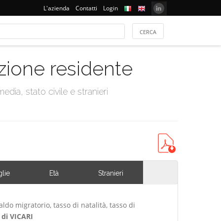
L'azienda
Contatti
Login
azione residente
dia, stato civile e stranieri
lie
Età
Stranieri
ldo migratorio, tasso di natalità, tasso di
di VICARI