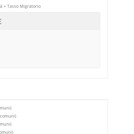
tà + Tasso Migratorio
E
omuni)
 comuni)
omuni)
comuni)