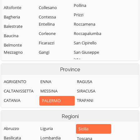
Pollina
Altofonte
Collesano
Prizzi
Bagheria
Contessa
Entellina
Roccamena
Balestrate
Corleone
Roccapalumba
Baucina
Ficarazzi
San Cipirello
Belmonte
Mezzagno
Gangi
San Giuseppe
Jato
Bisacquino
Geraci Siculo
San Mauro
Province
Blufi
Giardinello
Castelverde
Bolognetta
Giuliana
AGRIGENTO
ENNA
RAGUSA
Santa Cristina
Bompietro
Godrano
CALTANISSETTA
MESSINA
SIRACUSA
Gela
Borgetto
Gratteri
CATANIA
TRAPANI
PALERMO
Santa Flavia
Caccamo
Isnello
Sciara
Regioni
Caltavuturo
Isola delle
Scillato
Femmine
Campofelice di
Abruzzo
Liguria
Sicilia
Sclafani Bagni
Fitalia
Lascari
Basilicata
Lombardia
Toscana
Termini Imerese