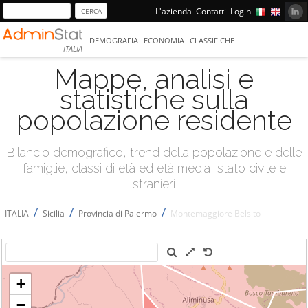
L'azienda
Contatti
Login
DEMOGRAFIA
ECONOMIA
CLASSIFICHE
ITALIA
Mappe, analisi e
statistiche sulla
popolazione residente
Bilancio demografico, trend della popolazione e delle
famiglie, classi di età ed età media, stato civile e
stranieri
/
/
/
ITALIA
Sicilia
Provincia di Palermo
Montemaggiore Belsito