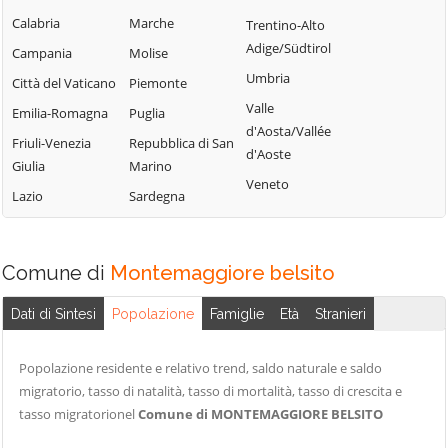
Campofelice di
Lercara Friddi
Calabria
Marche
Trentino-Alto
Terrasini
Roccella
Marineo
Adige/Südtirol
Campania
Molise
Torretta
Campofiorito
Mezzojuso
Umbria
Città del Vaticano
Piemonte
Trabia
Camporeale
Misilmeri
Valle
Emilia-Romagna
Puglia
Trappeto
Capaci
d'Aosta/Vallée
Monreale
Friuli-Venezia
Repubblica di San
Ustica
d'Aoste
Carini
Montelepre
Giulia
Marino
Valledolmo
Veneto
Castelbuono
Montemaggiore
Lazio
Sardegna
Ventimiglia di
Casteldaccia
Belsito
Sicilia
Castellana Sicula
Palazzo Adriano
Vicari
Comune di
Montemaggiore belsito
Castronovo di
Palermo
Villabate
Sicilia
Partinico
Dati di Sintesi
Popolazione
Famiglie
Età
Stranieri
Villafrati
Cefalà Diana
Petralia Soprana
Cefalù
Popolazione residente e relativo trend, saldo naturale e saldo
migratorio, tasso di natalità, tasso di mortalità, tasso di crescita e
tasso migratorionel
Comune di MONTEMAGGIORE BELSITO