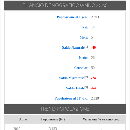
BILANCIO DEMOGRAFICO
(ANNO 2024)
Popolazione al 1 gen.
2.893
Nati
14
Morti
54
[1]
Saldo Naturale
-40
Iscritti
26
Cancellati
50
[2]
Saldo Migratorio
-24
[3]
Saldo Totale
-64
Popolazione al 31° dic.
2.829
TREND POPOLAZIONE
Anno
Popolazione (N.)
Variazione % su anno prec.
2019
3.133
-