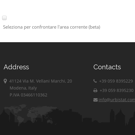
Seleziona per confrontare l'area corrente (beta)
Address
Contacts
41124 Via M. Vellani Marchi, 20
+39 059 8395229
Modena, Italy
+39 059 8395230
P.IVA 03466110362
info@urbistat.co