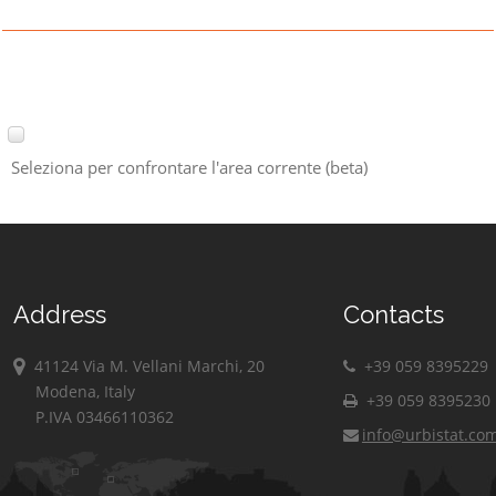
Seleziona per confrontare l'area corrente (beta)
Address
Contacts
41124 Via M. Vellani Marchi, 20
+39 059 8395229
Modena, Italy
+39 059 8395230
P.IVA 03466110362
info@urbistat.co