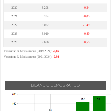
2020
8.208
-0,34
2021
8.204
-0,05
2022
8.082
-1,49
2023
8.010
-0,89
2024
7.966
-0,55
Variazione % Media Annua (2019/2024):
-0,66
Variazione % Media Annua (2021/2024):
-0,98
BILANCIO DEMOGRAFICO