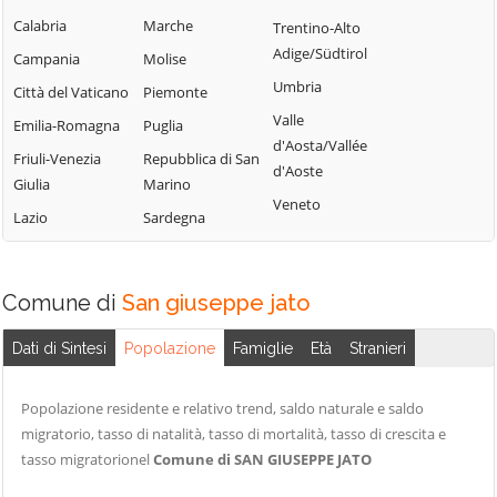
Termini Imerese
Campofelice di
Lercara Friddi
Calabria
Marche
Trentino-Alto
Terrasini
Roccella
Marineo
Adige/Südtirol
Campania
Molise
Torretta
Campofiorito
Mezzojuso
Umbria
Città del Vaticano
Piemonte
Trabia
Camporeale
Misilmeri
Valle
Emilia-Romagna
Puglia
Trappeto
Capaci
d'Aosta/Vallée
Monreale
Friuli-Venezia
Repubblica di San
Ustica
d'Aoste
Carini
Montelepre
Giulia
Marino
Valledolmo
Veneto
Castelbuono
Montemaggiore
Lazio
Sardegna
Ventimiglia di
Casteldaccia
Belsito
Sicilia
Castellana Sicula
Palazzo Adriano
Vicari
Comune di
San giuseppe jato
Castronovo di
Palermo
Villabate
Sicilia
Partinico
Dati di Sintesi
Popolazione
Famiglie
Età
Stranieri
Villafrati
Cefalà Diana
Petralia Soprana
Cefalù
Popolazione residente e relativo trend, saldo naturale e saldo
migratorio, tasso di natalità, tasso di mortalità, tasso di crescita e
tasso migratorionel
Comune di SAN GIUSEPPE JATO