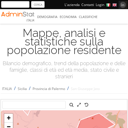
L'azienda
Contatti
Login
DEMOGRAFIA
ECONOMIA
CLASSIFICHE
ITALIA
Mappe, analisi e
statistiche sulla
popolazione residente
Bilancio demografico, trend della popolazione e delle
famiglie, classi di età ed età media, stato civile e
stranieri
/
/
/
ITALIA
Sicilia
Provincia di Palermo
San Giuseppe Jato