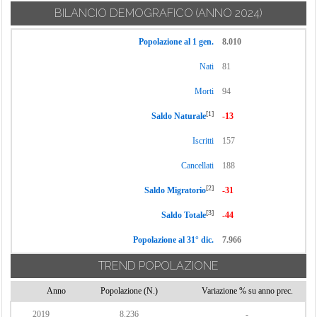
BILANCIO DEMOGRAFICO
(ANNO 2024)
Popolazione al 1 gen.
8.010
Nati
81
Morti
94
[1]
Saldo Naturale
-13
Iscritti
157
Cancellati
188
[2]
Saldo Migratorio
-31
[3]
Saldo Totale
-44
Popolazione al 31° dic.
7.966
TREND POPOLAZIONE
Anno
Popolazione (N.)
Variazione % su anno prec.
2019
8.236
-