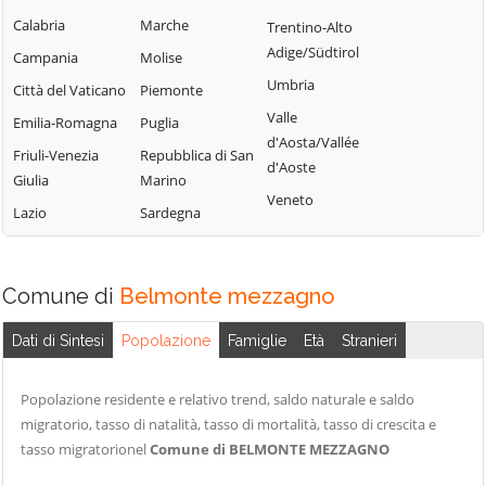
Lercara Friddi
Campofelice di
Calabria
Marche
Trentino-Alto
Terrasini
Roccella
Marineo
Adige/Südtirol
Campania
Molise
Torretta
Campofiorito
Mezzojuso
Umbria
Città del Vaticano
Piemonte
Trabia
Camporeale
Misilmeri
Valle
Emilia-Romagna
Puglia
Trappeto
Capaci
d'Aosta/Vallée
Monreale
Friuli-Venezia
Repubblica di San
Ustica
d'Aoste
Carini
Montelepre
Giulia
Marino
Valledolmo
Veneto
Castelbuono
Montemaggiore
Lazio
Sardegna
Ventimiglia di
Belsito
Casteldaccia
Sicilia
Palazzo Adriano
Castellana Sicula
Vicari
Comune di
Belmonte mezzagno
Palermo
Castronovo di
Villabate
Sicilia
Partinico
Dati di Sintesi
Popolazione
Famiglie
Età
Stranieri
Villafrati
Cefalà Diana
Petralia Soprana
Cefalù
Popolazione residente e relativo trend, saldo naturale e saldo
migratorio, tasso di natalità, tasso di mortalità, tasso di crescita e
tasso migratorionel
Comune di BELMONTE MEZZAGNO