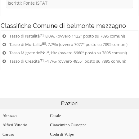
Iscritti: Fonte ISTAT
Classifiche
Comune di belmonte mezzagno
[4]
Tasso di Natalità
: 8,0‰ (ovvero 1122° posto su 7895 comuni)
[5]
Tasso di Mortalità
: 7,7‰ (ovvero 7077° posto su 7895 comuni)
[6]
Tasso Migratorio
: -5,1‰ (ovvero 6660° posto su 7895 comuni)
[7]
Tasso di Crescita
: -4,7‰ (ovvero 4855° posto su 7895 comuni)
Frazioni
Abruzzo
Casale
Alfieri Vittorio
Ciancimino Giuseppe
Caruso
Coda di Volpe