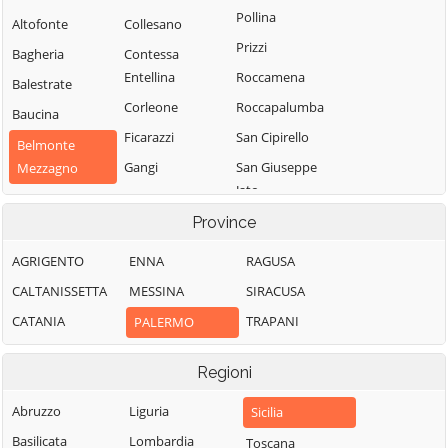
Pollina
Altofonte
Collesano
Prizzi
Bagheria
Contessa
Entellina
Roccamena
Balestrate
Corleone
Roccapalumba
Baucina
Ficarazzi
San Cipirello
Belmonte
Gangi
San Giuseppe
Mezzagno
Jato
Geraci Siculo
Bisacquino
San Mauro
Province
Giardinello
Blufi
Castelverde
Giuliana
Bolognetta
AGRIGENTO
ENNA
RAGUSA
Santa Cristina
Godrano
Bompietro
CALTANISSETTA
MESSINA
SIRACUSA
Gela
Gratteri
Borgetto
CATANIA
TRAPANI
PALERMO
Santa Flavia
Isnello
Caccamo
Sciara
Regioni
Isola delle
Caltavuturo
Scillato
Femmine
Campofelice di
Abruzzo
Liguria
Sicilia
Sclafani Bagni
Lascari
Fitalia
Basilicata
Lombardia
Toscana
Termini Imerese