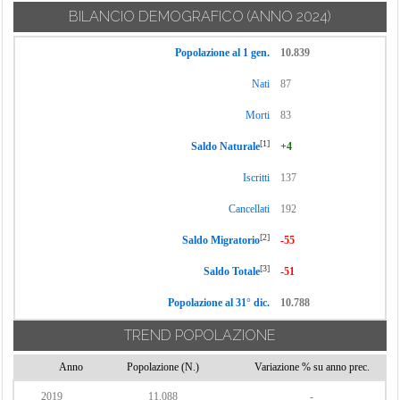
BILANCIO DEMOGRAFICO
(ANNO 2024)
Popolazione al 1 gen.
10.839
Nati
87
Morti
83
[1]
Saldo Naturale
+4
Iscritti
137
Cancellati
192
[2]
Saldo Migratorio
-55
[3]
Saldo Totale
-51
Popolazione al 31° dic.
10.788
TREND POPOLAZIONE
Anno
Popolazione (N.)
Variazione % su anno prec.
2019
11.088
-