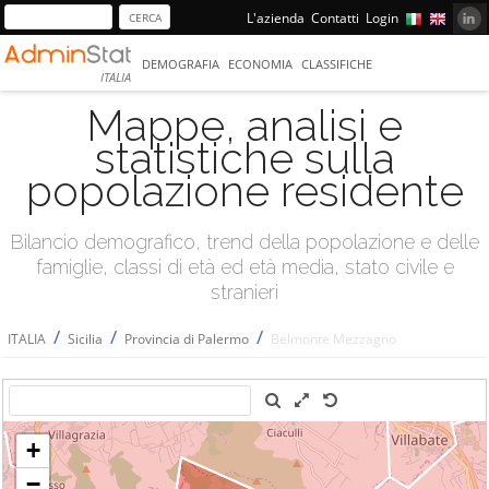
L'azienda
Contatti
Login
DEMOGRAFIA
ECONOMIA
CLASSIFICHE
ITALIA
Mappe, analisi e
statistiche sulla
popolazione residente
Bilancio demografico, trend della popolazione e delle
famiglie, classi di età ed età media, stato civile e
stranieri
/
/
/
ITALIA
Sicilia
Provincia di Palermo
Belmonte Mezzagno