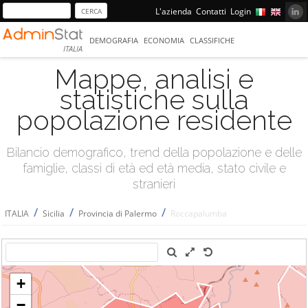
L'azienda
Contatti
Login
DEMOGRAFIA
ECONOMIA
CLASSIFICHE
ITALIA
Mappe, analisi e
statistiche sulla
popolazione residente
Bilancio demografico, trend della popolazione e delle
famiglie, classi di età ed età media, stato civile e
stranieri
/
/
/
ITALIA
Sicilia
Provincia di Palermo
Roccapalumba