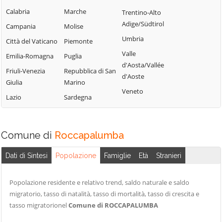
Termini Imerese
Campofelice di
Lercara Friddi
Calabria
Marche
Trentino-Alto
Terrasini
Roccella
Marineo
Adige/Südtirol
Campania
Molise
Torretta
Campofiorito
Mezzojuso
Umbria
Città del Vaticano
Piemonte
Trabia
Camporeale
Misilmeri
Valle
Emilia-Romagna
Puglia
Trappeto
Capaci
d'Aosta/Vallée
Monreale
Friuli-Venezia
Repubblica di San
Ustica
d'Aoste
Carini
Montelepre
Giulia
Marino
Valledolmo
Veneto
Castelbuono
Montemaggiore
Lazio
Sardegna
Ventimiglia di
Casteldaccia
Belsito
Sicilia
Castellana Sicula
Palazzo Adriano
Vicari
Comune di
Roccapalumba
Castronovo di
Palermo
Villabate
Sicilia
Partinico
Dati di Sintesi
Popolazione
Famiglie
Età
Stranieri
Villafrati
Cefalà Diana
Petralia Soprana
Cefalù
Popolazione residente e relativo trend, saldo naturale e saldo
migratorio, tasso di natalità, tasso di mortalità, tasso di crescita e
tasso migratorionel
Comune di ROCCAPALUMBA