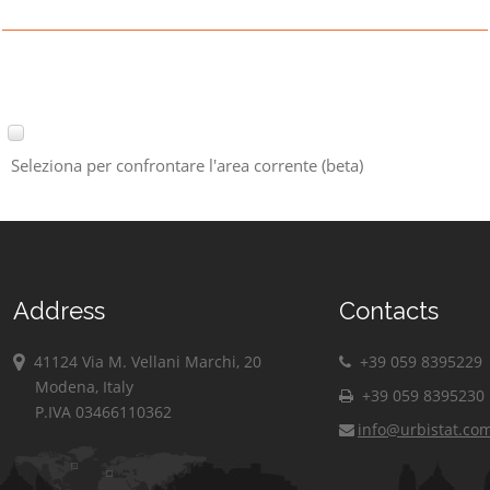
Seleziona per confrontare l'area corrente (beta)
Address
Contacts
41124 Via M. Vellani Marchi, 20
+39 059 8395229
Modena, Italy
+39 059 8395230
P.IVA 03466110362
info@urbistat.co