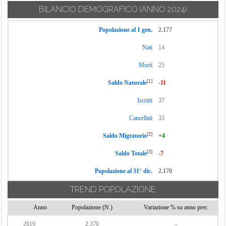
BILANCIO DEMOGRAFICO
(ANNO 2024)
Popolazione al 1 gen.
2.177
Nati
14
Morti
25
[1]
Saldo Naturale
-11
Iscritti
37
Cancellati
33
[2]
Saldo Migratorio
+4
[3]
Saldo Totale
-7
Popolazione al 31° dic.
2.170
TREND POPOLAZIONE
Anno
Popolazione (N.)
Variazione % su anno prec.
2019
2.370
-