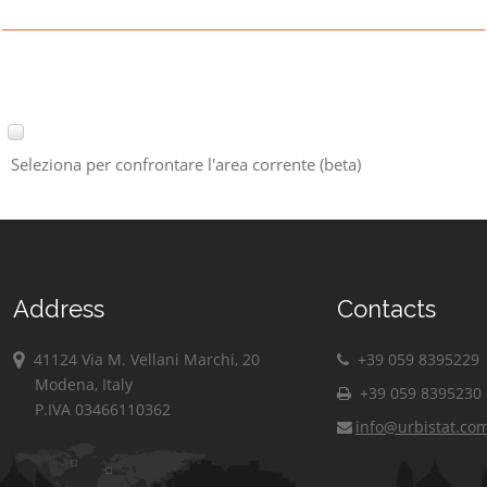
Seleziona per confrontare l'area corrente (beta)
Address
Contacts
41124 Via M. Vellani Marchi, 20
+39 059 8395229
Modena, Italy
+39 059 8395230
P.IVA 03466110362
info@urbistat.co