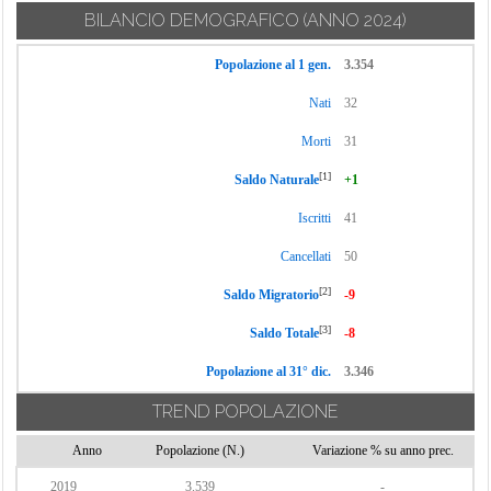
BILANCIO DEMOGRAFICO
(ANNO 2024)
Popolazione al 1 gen.
3.354
Nati
32
Morti
31
[1]
Saldo Naturale
+1
Iscritti
41
Cancellati
50
[2]
Saldo Migratorio
-9
[3]
Saldo Totale
-8
Popolazione al 31° dic.
3.346
TREND POPOLAZIONE
Anno
Popolazione (N.)
Variazione % su anno prec.
2019
3.539
-