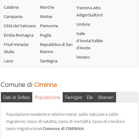
Campofelice di
Lercara Friddi
Calabria
Marche
Trentino-Alto
Terrasini
Roccella
Marineo
Adige/Südtirol
Campania
Molise
Torretta
Campofiorito
Mezzojuso
Umbria
Città del Vaticano
Piemonte
Trabia
Camporeale
Misilmeri
Valle
Emilia-Romagna
Puglia
Trappeto
Capaci
d'Aosta/Vallée
Monreale
Friuli-Venezia
Repubblica di San
Ustica
d'Aoste
Carini
Montelepre
Giulia
Marino
Valledolmo
Veneto
Castelbuono
Montemaggiore
Lazio
Sardegna
Ventimiglia di
Casteldaccia
Belsito
Sicilia
Castellana Sicula
Palazzo Adriano
Vicari
Comune di
Ciminna
Castronovo di
Palermo
Villabate
Sicilia
Partinico
Dati di Sintesi
Popolazione
Famiglie
Età
Stranieri
Villafrati
Cefalà Diana
Petralia Soprana
Cefalù
Popolazione residente e relativo trend, saldo naturale e saldo
migratorio, tasso di natalità, tasso di mortalità, tasso di crescita e
tasso migratorionel
Comune di CIMINNA