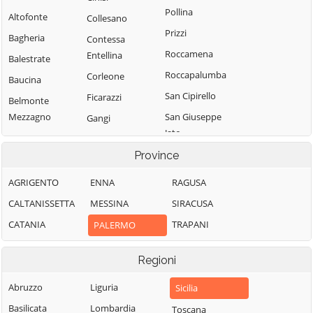
Pollina
Altofonte
Collesano
Prizzi
Bagheria
Contessa
Roccamena
Entellina
Balestrate
Roccapalumba
Corleone
Baucina
San Cipirello
Ficarazzi
Belmonte
Mezzagno
San Giuseppe
Gangi
Jato
Bisacquino
Geraci Siculo
San Mauro
Province
Blufi
Giardinello
Castelverde
Bolognetta
Giuliana
AGRIGENTO
ENNA
RAGUSA
Santa Cristina
Bompietro
Godrano
CALTANISSETTA
MESSINA
SIRACUSA
Gela
Borgetto
Gratteri
CATANIA
TRAPANI
PALERMO
Santa Flavia
Caccamo
Isnello
Sciara
Regioni
Caltavuturo
Isola delle
Scillato
Femmine
Campofelice di
Abruzzo
Liguria
Sicilia
Sclafani Bagni
Fitalia
Lascari
Basilicata
Lombardia
Toscana
Termini Imerese