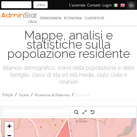
L'azienda
Contatti
Login
DEMOGRAFIA
ECONOMIA
CLASSIFICHE
ITALIA
Mappe, analisi e
statistiche sulla
popolazione residente
Bilancio demografico, trend della popolazione e delle
famiglie, classi di età ed età media, stato civile e
stranieri
/
/
/
ITALIA
Sicilia
Provincia di Palermo
Ciminna