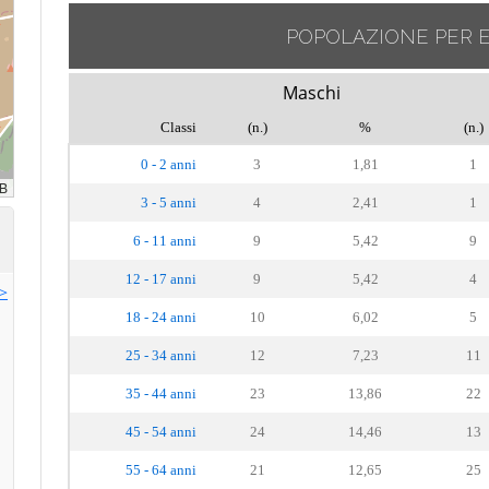
POPOLAZIONE PER 
Maschi
Classi
(n.)
%
(n.)
0 - 2 anni
3
1,81
1
3 - 5 anni
4
2,41
1
6 - 11 anni
9
5,42
9
12 - 17 anni
9
5,42
4
>>
18 - 24 anni
10
6,02
5
25 - 34 anni
12
7,23
11
35 - 44 anni
23
13,86
22
45 - 54 anni
24
14,46
13
55 - 64 anni
21
12,65
25