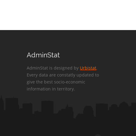
AdminStat
AdminStat is designed by
Urbistat
.
Every data are constatly updated to
give the best socio-economic
information in territory.