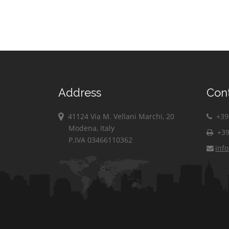
Address
Con
41124 Via M. Vellani Marchi, 20
+39 
Modena, Italy
+39
P.IVA 03466110362
inf