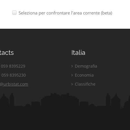
Seleziona per confrontare l'area corrente (beta)
tacts
Italia
059 8395229
Demografia
 059 8395230
Economia
o@urbistat.com
Classifiche