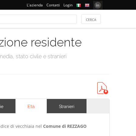
L'azienda
Contatti
Login
azione residente
dia, stato civile e stranieri
Età
ie
Stranieri
ndice di vecchiaia nel
Comune di REZZAGO