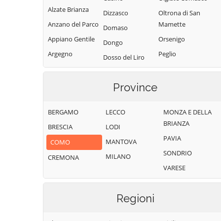
Alzate Brianza
Dizzasco
Oltrona di San
Anzano del Parco
Mamette
Domaso
Appiano Gentile
Orsenigo
Dongo
Argegno
Peglio
Dosso del Liro
Arosio
Pianello del Lario
Erba
Asso
Pigra
Province
Eupilio
Barni
Plesio
Faggeto Lario
BERGAMO
LECCO
MONZA E DELLA
Bellagio
Pognana Lario
Faloppio
BRIANZA
BRESCIA
LODI
Bene Lario
Ponna
Fenegrò
PAVIA
MANTOVA
COMO
Beregazzo con
Ponte Lambro
Figino Serenza
SONDRIO
Figliaro
MILANO
CREMONA
Porlezza
Fino Mornasco
VARESE
Binago
Proserpio
Garzeno
Bizzarone
Pusiano
Gera Lario
Regioni
Blessagno
Rezzago
Grandate
Blevio
Rodero
Grandola ed Uniti