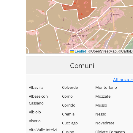
Comuni
Affianca 
Albavilla
Colverde
Montorfano
Albese con
Como
Mozzate
Cassano
Corrido
Musso
Albiolo
Cremia
Nesso
Alserio
Cucciago
Novedrate
Alta Valle Intelvi
Cusino
Olgiate Comasco