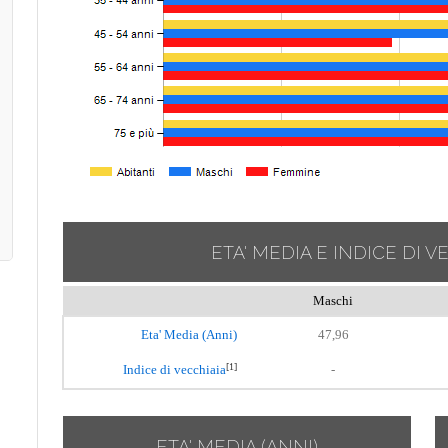
ETA' MEDIA E INDICE DI V
Maschi
Eta' Media (Anni)
47,96
[1]
Indice di vecchiaia
-
ETA' MEDIA (ANNI)