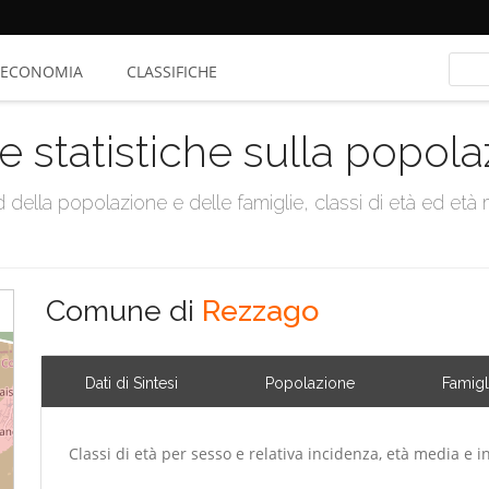
ECONOMIA
CLASSIFICHE
e statistiche sulla popol
della popolazione e delle famiglie, classi di età ed età me
Comune di
Rezzago
Dati di Sintesi
Popolazione
Famigl
Classi di età per sesso e relativa incidenza, età media e i