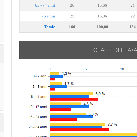
65 - 74 anni
26
15,66
21
75 e più
25
15,06
22
Totale
166
100,00
134
CLASSI DI ETÀ
(