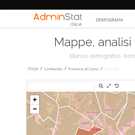
DEMOGRAFIA
ITALIA
Mappe, analisi 
Bilancio demografico, trend 
/
/
/
ITALIA
Lombardia
Provincia di Como
Rezzago