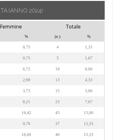
ETÀ
(ANNO 2024)
Femmine
Totale
%
(n.)
%
0,75
4
1,33
0,75
5
1,67
6,72
18
6,00
2,99
13
4,33
3,73
15
5,00
8,21
23
7,67
16,42
45
15,00
9,70
37
12,33
18,66
46
15,33