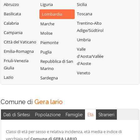
Blessagno
Abruzzo
Liguria
Sicilia
Rezzago
Grandate
Blevio
Basilicata
Toscana
Lombardia
Rodero
Grandola ed Uniti
Bregnano
Calabria
Trentino-Alto
Marche
Rovellasca
Gravedona ed
Adige/Südtirol
Brenna
Campania
Molise
Rovello Porro
Uniti
Umbria
Brienno
Città del Vaticano
Piemonte
Sala Comacina
Griante
Valle
Brunate
Emilia-Romagna
Puglia
San Bartolomeo
Guanzate
d'Aosta/Vallée
Bulgarograsso
Val Cavargna
Friuli-Venezia
Repubblica di San
Inverigo
d'Aoste
Giulia
Marino
Cabiate
San Fermo della
Laglio
Veneto
Battaglia
Lazio
Sardegna
Cadorago
Laino
San Nazzaro Val
Caglio
Lambrugo
Cavargna
Campione d'Italia
Lasnigo
Comune di
Gera lario
San Siro
Cantù
Lezzeno
Schignano
Dati di Sintesi
Popolazione
Famiglie
Età
Stranieri
Canzo
Limido Comasco
Senna Comasco
Capiago
Lipomo
Solbiate con
Classi di età per sesso e relativa incidenza, età media e indice di
Intimiano
Livo
Cagno
vecchiaia nel
Comune di GERA LARIO