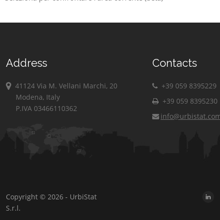
Address
Contacts
41124 Via M. Vellani Marchi, 20
+39 059 8395229
Modena, Italy
+39 059 8395230
P.IVA 03466110362
info@urbistat.co
Copyright © 2026 - UrbiStat
S.r.l.