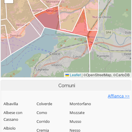
Comuni
Affianca >>
Albavilla
Colverde
Montorfano
Albese con
Como
Mozzate
Cassano
Corrido
Musso
Albiolo
Cremia
Nesso