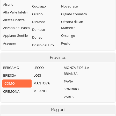
Alserio
Cucciago
Novedrate
Alta Valle Intelvi
Cusino
Olgiate Comasco
Alzate Brianza
Dizzasco
Oltrona di San
Anzano del Parco
Mamette
Domaso
Appiano Gentile
Orsenigo
Dongo
Argegno
Peglio
Dosso del Liro
Arosio
Pianello del Lario
Erba
Province
Asso
Pigra
Eupilio
Barni
Plesio
BERGAMO
LECCO
MONZA E DELLA
Faggeto Lario
BRIANZA
Bellagio
Pognana Lario
BRESCIA
LODI
Faloppio
PAVIA
Bene Lario
Ponna
MANTOVA
COMO
Fenegrò
SONDRIO
Beregazzo con
Ponte Lambro
MILANO
CREMONA
Figino Serenza
Figliaro
VARESE
Porlezza
Fino Mornasco
Binago
Proserpio
Garzeno
Regioni
Bizzarone
Pusiano
Gera Lario