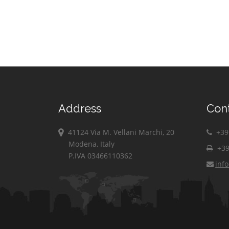
Address
Con
41124 Via M. Vellani Marchi, 20
+39 
Modena, Italy
+39
P.IVA 03466110362
inf