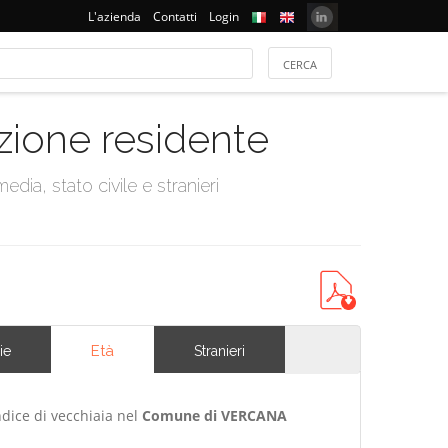
L'azienda
Contatti
Login
azione residente
dia, stato civile e stranieri
Età
ie
Stranieri
ndice di vecchiaia nel
Comune di VERCANA