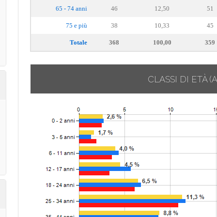
65 - 74 anni
46
12,50
51
75 e più
38
10,33
45
Totale
368
100,00
359
CLASSI DI ETÀ
(