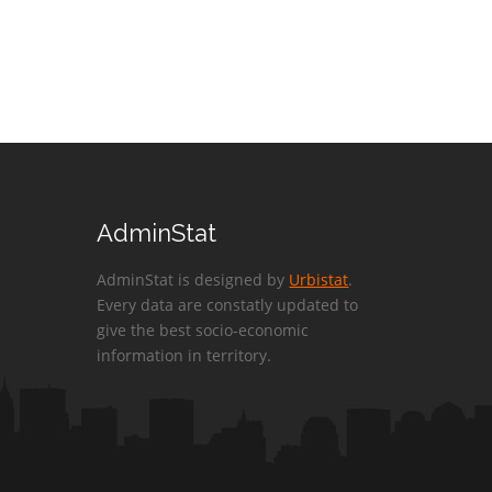
AdminStat
AdminStat is designed by
Urbistat
.
Every data are constatly updated to
give the best socio-economic
information in territory.