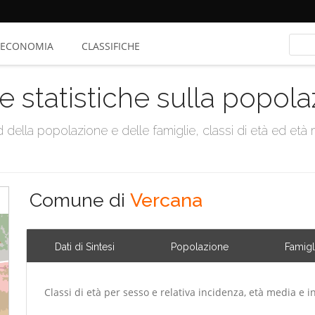
ECONOMIA
CLASSIFICHE
e statistiche sulla popol
della popolazione e delle famiglie, classi di età ed età me
Comune di
Vercana
Dati di Sintesi
Popolazione
Famigl
Classi di età per sesso e relativa incidenza, età media e i