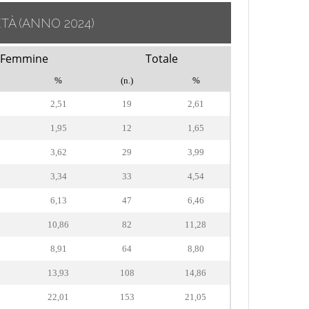
ETÀ
(ANNO 2024)
Femmine
Totale
%
(n.)
%
2,51
19
2,61
1,95
12
1,65
3,62
29
3,99
3,34
33
4,54
6,13
47
6,46
10,86
82
11,28
8,91
64
8,80
13,93
108
14,86
22,01
153
21,05