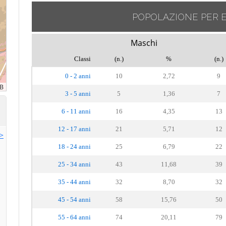
POPOLAZIONE PER 
Maschi
Classi
(n.)
%
(n.)
0 - 2 anni
10
2,72
9
3 - 5 anni
5
1,36
7
6 - 11 anni
16
4,35
13
12 - 17 anni
21
5,71
12
>>
18 - 24 anni
25
6,79
22
25 - 34 anni
43
11,68
39
35 - 44 anni
32
8,70
32
45 - 54 anni
58
15,76
50
55 - 64 anni
74
20,11
79