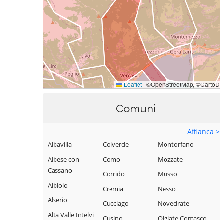
Comuni
Affianca 
Albavilla
Colverde
Montorfano
Albese con
Como
Mozzate
Cassano
Corrido
Musso
Albiolo
Cremia
Nesso
Alserio
Cucciago
Novedrate
Alta Valle Intelvi
Cusino
Olgiate Comasco