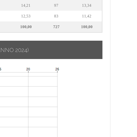
14,21
97
13,34
12,53
83
11,42
100,00
727
100,00
ANNO 2024)