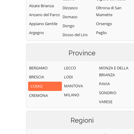
Alzate Brianza
Dizzasco
Oltrona di San
Anzano del Parco
Mamette
Domaso
Appiano Gentile
Orsenigo
Dongo
Argegno
Peglio
Dosso del Liro
Arosio
Pianello del Lario
Erba
Asso
Pigra
Province
Eupilio
Barni
Plesio
Faggeto Lario
BERGAMO
LECCO
MONZA E DELLA
Bellagio
Pognana Lario
Faloppio
BRIANZA
BRESCIA
LODI
Bene Lario
Ponna
Fenegrò
PAVIA
MANTOVA
COMO
Beregazzo con
Ponte Lambro
Figino Serenza
SONDRIO
Figliaro
MILANO
CREMONA
Porlezza
Fino Mornasco
VARESE
Binago
Proserpio
Garzeno
Bizzarone
Pusiano
Gera Lario
Regioni
Blessagno
Rezzago
Grandate
Blevio
Rodero
Grandola ed Uniti