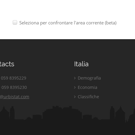
Seleziona per confrontare l'area corrente (beta)
tacts
Italia
059 8395229
Demografia
 059 8395230
Economia
o@urbistat.com
Classifiche