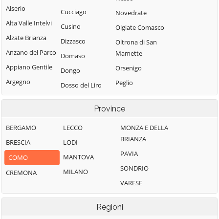
Alserio
Cucciago
Novedrate
Alta Valle Intelvi
Cusino
Olgiate Comasco
Alzate Brianza
Dizzasco
Oltrona di San
Anzano del Parco
Mamette
Domaso
Appiano Gentile
Orsenigo
Dongo
Argegno
Peglio
Dosso del Liro
Arosio
Pianello del Lario
Erba
Province
Asso
Pigra
Eupilio
Barni
Plesio
BERGAMO
LECCO
MONZA E DELLA
Faggeto Lario
BRIANZA
Bellagio
Pognana Lario
BRESCIA
LODI
Faloppio
PAVIA
Bene Lario
Ponna
MANTOVA
COMO
Fenegrò
SONDRIO
Beregazzo con
Ponte Lambro
MILANO
CREMONA
Figino Serenza
Figliaro
VARESE
Porlezza
Fino Mornasco
Binago
Proserpio
Garzeno
Regioni
Bizzarone
Pusiano
Gera Lario