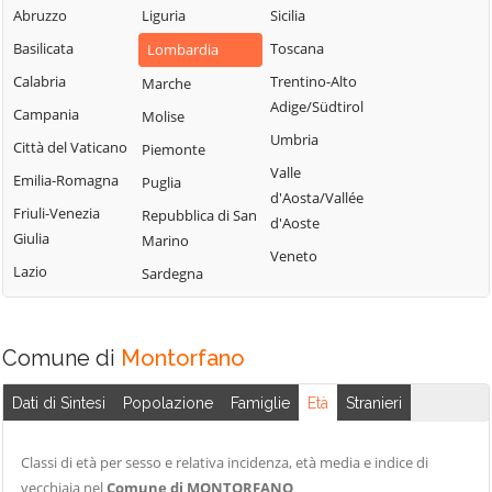
Blessagno
Abruzzo
Liguria
Sicilia
Rezzago
Grandate
Blevio
Basilicata
Toscana
Lombardia
Rodero
Grandola ed Uniti
Bregnano
Calabria
Trentino-Alto
Marche
Rovellasca
Gravedona ed
Adige/Südtirol
Brenna
Campania
Molise
Uniti
Rovello Porro
Umbria
Brienno
Città del Vaticano
Piemonte
Griante
Sala Comacina
Valle
Brunate
Emilia-Romagna
Puglia
Guanzate
San Bartolomeo
d'Aosta/Vallée
Bulgarograsso
Friuli-Venezia
Val Cavargna
Repubblica di San
Inverigo
d'Aoste
Giulia
Marino
Cabiate
San Fermo della
Laglio
Veneto
Lazio
Battaglia
Sardegna
Cadorago
Laino
San Nazzaro Val
Caglio
Lambrugo
Cavargna
Campione d'Italia
Lasnigo
Comune di
Montorfano
San Siro
Cantù
Lezzeno
Schignano
Dati di Sintesi
Popolazione
Famiglie
Età
Stranieri
Canzo
Limido Comasco
Senna Comasco
Capiago
Lipomo
Solbiate con
Classi di età per sesso e relativa incidenza, età media e indice di
Intimiano
Livo
Cagno
vecchiaia nel
Comune di MONTORFANO