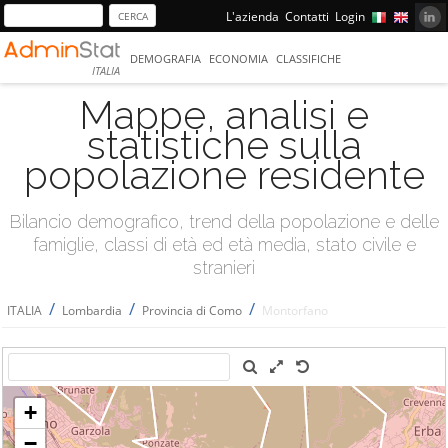
L'azienda
Contatti
Login
DEMOGRAFIA
ECONOMIA
CLASSIFICHE
ITALIA
Mappe, analisi e
statistiche sulla
popolazione residente
Bilancio demografico, trend della popolazione e delle
famiglie, classi di età ed età media, stato civile e
stranieri
/
/
/
ITALIA
Lombardia
Provincia di Como
Montorfano