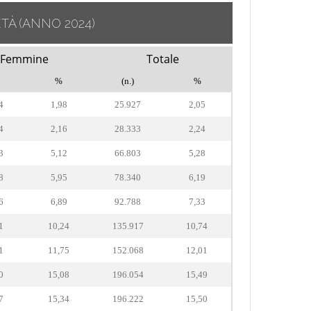
ETÀ
(ANNO 2024)
Femmine
Totale
%
(n.)
%
4
1,98
25.927
2,05
4
2,16
28.333
2,24
3
5,12
66.803
5,28
8
5,95
78.340
6,19
6
6,89
92.788
7,33
1
10,24
135.917
10,74
1
11,75
152.068
12,01
0
15,08
196.054
15,49
7
15,34
196.222
15,50