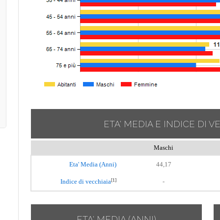
ETA' MEDIA E INDICE DI V
Maschi
Eta' Media (Anni)
44,17
[1]
Indice di vecchiaia
-
ETA' MEDIA (ANNI)