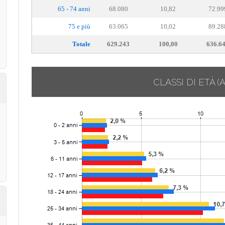
65 - 74 anni
68.080
10,82
72.99
75 e più
63.065
10,02
89.28
Totale
629.243
100,00
636.6
CLASSI DI ETÀ
(