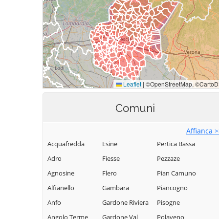
Comuni
Affianca 
Acquafredda
Esine
Pertica Bassa
Adro
Fiesse
Pezzaze
Agnosine
Flero
Pian Camuno
Alfianello
Gambara
Piancogno
Anfo
Gardone Riviera
Pisogne
Angolo Terme
Gardone Val
Polaveno