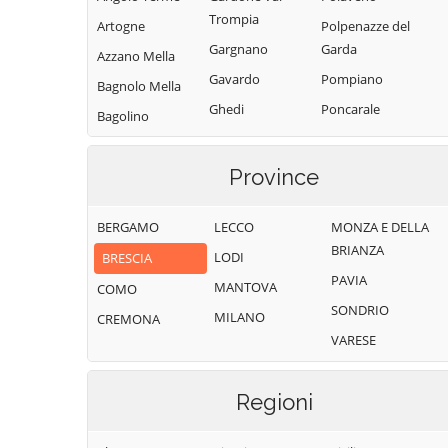
Trompia
Artogne
Polpenazze del
Gargnano
Garda
Azzano Mella
Gavardo
Pompiano
Bagnolo Mella
Ghedi
Poncarale
Bagolino
Gianico
Ponte di Legno
Barbariga
Gottolengo
Pontevico
Province
Barghe
Gussago
Pontoglio
Bassano
BERGAMO
LECCO
MONZA E DELLA
Bresciano
Idro
Pozzolengo
BRIANZA
LODI
BRESCIA
Bedizzole
Incudine
Pralboino
PAVIA
MANTOVA
Berlingo
COMO
Irma
Preseglie
SONDRIO
MILANO
Berzo Demo
CREMONA
Iseo
Prevalle
VARESE
Berzo Inferiore
Isorella
Provaglio d'Iseo
Bienno
Lavenone
Provaglio Val
Regioni
Sabbia
Bione
Leno
Puegnago del
Borgo San
Limone sul Garda