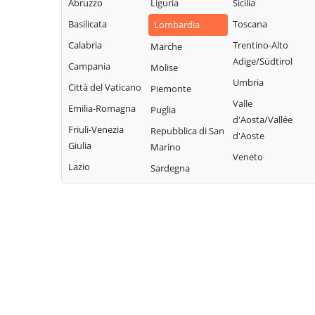
Abruzzo
Liguria
Sicilia
Garda
Giacomo
Lodrino
Basilicata
Toscana
Lombardia
Quinzano d'Oglio
Borgosatollo
Lograto
Calabria
Trentino-Alto
Marche
Remedello
Borno
Lonato del Garda
Adige/Südtirol
Campania
Molise
Rezzato
Botticino
Longhena
Umbria
Città del Vaticano
Piemonte
Roccafranca
Bovegno
Losine
Valle
Emilia-Romagna
Puglia
Rodengo Saiano
Bovezzo
d'Aosta/Vallée
Lozio
Friuli-Venezia
Repubblica di San
Roè Volciano
d'Aoste
Brandico
Lumezzane
Giulia
Marino
Roncadelle
Veneto
Braone
Maclodio
Lazio
Sardegna
Rovato
Breno
Magasa
Rudiano
Brescia
Mairano
Sabbio Chiese
Brione
Malegno
Sale Marasino
Caino
Malonno
Salò
Calcinato
Manerba del
San Felice del
Calvagese della
Garda
Benaco
Riviera
Manerbio