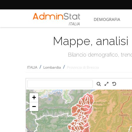
DEMOGRAFIA
ITALIA
Mappe, analisi 
Bilancio demografico, trend 
/
/
ITALIA
Lombardia
Provincia di Brescia