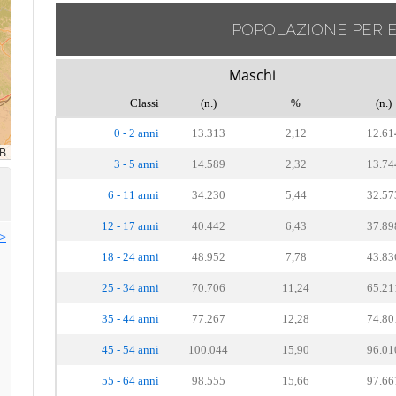
POPOLAZIONE PER 
Maschi
Classi
(n.)
%
(n.)
0 - 2 anni
13.313
2,12
12.61
3 - 5 anni
14.589
2,32
13.74
6 - 11 anni
34.230
5,44
32.57
12 - 17 anni
40.442
6,43
37.89
>>
18 - 24 anni
48.952
7,78
43.83
25 - 34 anni
70.706
11,24
65.21
35 - 44 anni
77.267
12,28
74.80
45 - 54 anni
100.044
15,90
96.01
55 - 64 anni
98.555
15,66
97.66