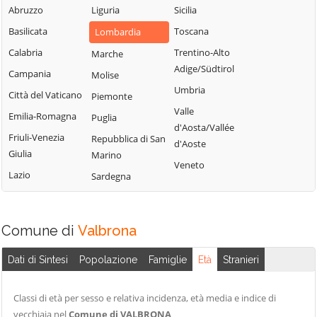
Blessagno
Abruzzo
Liguria
Sicilia
Rezzago
Grandate
Blevio
Basilicata
Toscana
Lombardia
Rodero
Grandola ed Uniti
Bregnano
Calabria
Trentino-Alto
Marche
Rovellasca
Gravedona ed
Adige/Südtirol
Brenna
Campania
Molise
Uniti
Rovello Porro
Umbria
Brienno
Città del Vaticano
Piemonte
Griante
Sala Comacina
Valle
Brunate
Emilia-Romagna
Puglia
Guanzate
San Bartolomeo
d'Aosta/Vallée
Bulgarograsso
Val Cavargna
Friuli-Venezia
Repubblica di San
Inverigo
d'Aoste
Giulia
Marino
Cabiate
San Fermo della
Laglio
Veneto
Battaglia
Lazio
Sardegna
Cadorago
Laino
San Nazzaro Val
Caglio
Lambrugo
Cavargna
Campione d'Italia
Lasnigo
Comune di
Valbrona
San Siro
Cantù
Lezzeno
Schignano
Dati di Sintesi
Popolazione
Famiglie
Età
Stranieri
Canzo
Limido Comasco
Senna Comasco
Capiago
Lipomo
Solbiate con
Classi di età per sesso e relativa incidenza, età media e indice di
Intimiano
Livo
Cagno
vecchiaia nel
Comune di VALBRONA