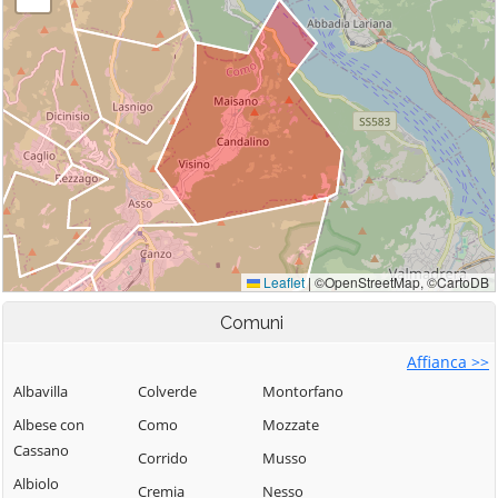
Comuni
Affianca >>
Albavilla
Colverde
Montorfano
Albese con
Como
Mozzate
Cassano
Corrido
Musso
Albiolo
Cremia
Nesso