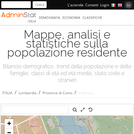
L'azienda
Contatti
Login
DEMOGRAFIA
ECONOMIA
CLASSIFICHE
ITALIA
Mappe, analisi e
statistiche sulla
popolazione residente
Bilancio demografico, trend della popolazione e delle
famiglie, classi di età ed età media, stato civile e
stranieri
/
/
/
ITALIA
Lombardia
Provincia di Como
Valbrona