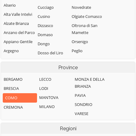
Alserio
Cucciago
Novedrate
Alta Valle Intelvi
Cusino
Olgiate Comasco
Alzate Brianza
Dizzasco
Oltrona di San
Anzano del Parco
Mamette
Domaso
Appiano Gentile
Orsenigo
Dongo
Argegno
Peglio
Dosso del Liro
Arosio
Pianello del Lario
Erba
Province
Asso
Pigra
Eupilio
Barni
Plesio
BERGAMO
LECCO
MONZA E DELLA
Faggeto Lario
BRIANZA
Bellagio
Pognana Lario
BRESCIA
LODI
Faloppio
PAVIA
Bene Lario
Ponna
MANTOVA
COMO
Fenegrò
SONDRIO
Beregazzo con
Ponte Lambro
MILANO
CREMONA
Figino Serenza
Figliaro
VARESE
Porlezza
Fino Mornasco
Binago
Proserpio
Garzeno
Regioni
Bizzarone
Pusiano
Gera Lario