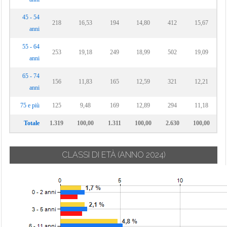
Monguzzo
Cermenate
Veniano
45 - 54
Montano Lucino
218
16,53
194
14,80
412
15,67
Cernobbio
Vercana
anni
Montemezzo
Cirimido
Vertemate con
55 - 64
Minoprio
253
19,18
249
18,99
502
19,09
Claino con
anni
Osteno
Villa Guardia
65 - 74
Colonno
156
11,83
165
Zelbio
12,59
321
12,21
anni
75 e più
125
9,48
169
12,89
294
11,18
Totale
1.319
100,00
1.311
100,00
2.630
100,00
CLASSI DI ETÀ
(ANNO 2024)