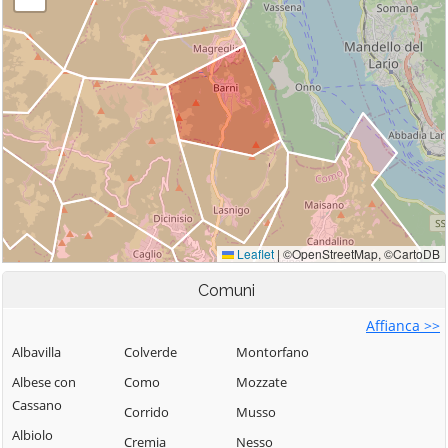
Comuni
Affianca >>
Albavilla
Colverde
Montorfano
Albese con
Como
Mozzate
Cassano
Corrido
Musso
Albiolo
Cremia
Nesso