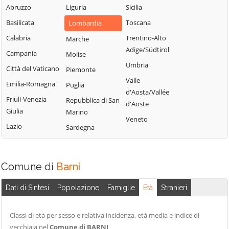
Blessagno
Abruzzo
Liguria
Sicilia
Rezzago
Grandate
Blevio
Basilicata
Toscana
Lombardia
Rodero
Grandola ed Uniti
Bregnano
Calabria
Trentino-Alto
Marche
Rovellasca
Gravedona ed
Adige/Südtirol
Brenna
Campania
Molise
Uniti
Rovello Porro
Umbria
Brienno
Città del Vaticano
Piemonte
Griante
Sala Comacina
Valle
Brunate
Emilia-Romagna
Puglia
Guanzate
San Bartolomeo
d'Aosta/Vallée
Val Cavargna
Bulgarograsso
Friuli-Venezia
Repubblica di San
Inverigo
d'Aoste
Giulia
Marino
San Fermo della
Cabiate
Laglio
Veneto
Battaglia
Lazio
Sardegna
Cadorago
Laino
San Nazzaro Val
Caglio
Lambrugo
Cavargna
Campione d'Italia
Lasnigo
Comune di
Barni
San Siro
Cantù
Lezzeno
Schignano
Dati di Sintesi
Popolazione
Famiglie
Età
Stranieri
Canzo
Limido Comasco
Senna Comasco
Capiago
Lipomo
Solbiate con
Classi di età per sesso e relativa incidenza, età media e indice di
Intimiano
Livo
Cagno
vecchiaia nel
Comune di BARNI