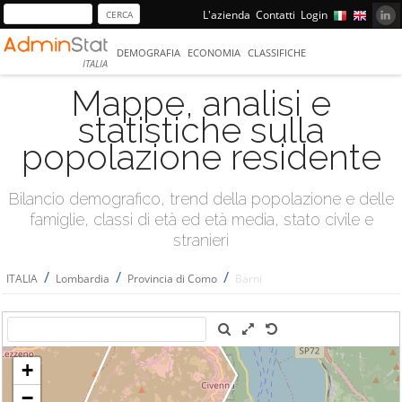
L'azienda
Contatti
Login
DEMOGRAFIA
ECONOMIA
CLASSIFICHE
ITALIA
Mappe, analisi e
statistiche sulla
popolazione residente
Bilancio demografico, trend della popolazione e delle
famiglie, classi di età ed età media, stato civile e
stranieri
/
/
/
ITALIA
Lombardia
Provincia di Como
Barni