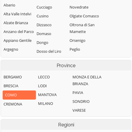
Alserio
Cucciago
Novedrate
Alta Valle Intelvi
Cusino
Olgiate Comasco
Alzate Brianza
Dizzasco
Oltrona di San
Anzano del Parco
Mamette
Domaso
Appiano Gentile
Orsenigo
Dongo
Argegno
Peglio
Dosso del Liro
Arosio
Pianello del Lario
Erba
Province
Asso
Pigra
Eupilio
Plesio
Barni
BERGAMO
LECCO
MONZA E DELLA
Faggeto Lario
BRIANZA
Pognana Lario
Bellagio
BRESCIA
LODI
Faloppio
PAVIA
Ponna
Bene Lario
MANTOVA
COMO
Fenegrò
SONDRIO
Ponte Lambro
Beregazzo con
MILANO
CREMONA
Figino Serenza
Figliaro
VARESE
Porlezza
Fino Mornasco
Binago
Proserpio
Garzeno
Regioni
Bizzarone
Pusiano
Gera Lario