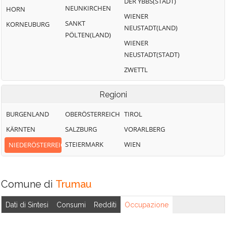
DER YBBS(STADT)
NEUNKIRCHEN
HORN
WIENER
SANKT
KORNEUBURG
NEUSTADT(LAND)
PÖLTEN(LAND)
WIENER
NEUSTADT(STADT)
ZWETTL
Regioni
BURGENLAND
OBERÖSTERREICH
TIROL
KÄRNTEN
SALZBURG
VORARLBERG
STEIERMARK
WIEN
NIEDERÖSTERREICH
Comune di
Trumau
Dati di Sintesi
Consumi
Redditi
Occupazione