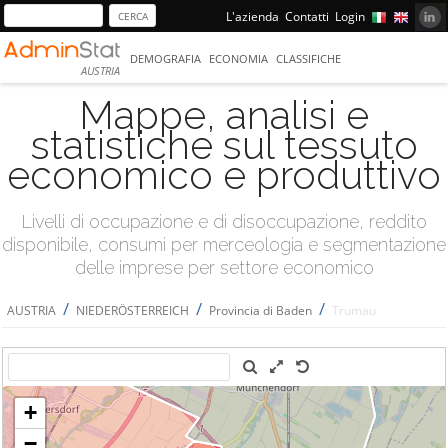
L'azienda
Contatti
Login
DEMOGRAFIA
ECONOMIA
CLASSIFICHE
AUSTRIA
Mappe, analisi e
statistiche sul tessuto
economico e produttivo
Livelli di occupazione e di disoccupazione, reddito
disponibile, consumi per merceologia e segmentazione
delle imprese per settore economico
/
/
/
AUSTRIA
NIEDERÖSTERREICH
Provincia di Baden
Trumau