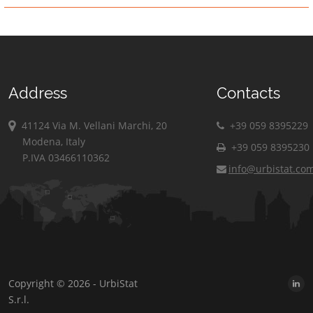
Address
Contacts
41124 Via M. Vellani Marchi, 20
+39 059 8395229
Modena, Italy
+39 059 8395230
P.IVA 03466110362
info@urbistat.co
Copyright © 2026 - UrbiStat
S.r.l.