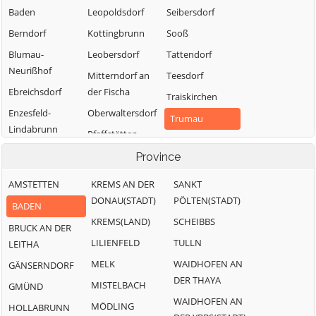
Baden
Leopoldsdorf
Seibersdorf
Berndorf
Kottingbrunn
Sooß
Blumau-
Leobersdorf
Tattendorf
Neurißhof
Mitterndorf an
Teesdorf
Ebreichsdorf
der Fischa
Traiskirchen
Enzesfeld-
Oberwaltersdorf
Trumau
Lindabrunn
Pfaffstätten
Weissenbach an
Furth an der
Pottendorf
Province
der Triesting
Triesting
AMSTETTEN
KREMS AN DER
SANKT
Günselsdorf
DONAU(STADT)
PÖLTEN(STADT)
BADEN
KREMS(LAND)
SCHEIBBS
BRUCK AN DER
LILIENFELD
TULLN
LEITHA
MELK
WAIDHOFEN AN
GÄNSERNDORF
DER THAYA
MISTELBACH
GMÜND
WAIDHOFEN AN
MÖDLING
HOLLABRUNN