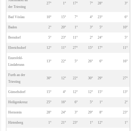
Altenmarkt an
27°
1°
17°
7°
28°
3°
der Triesting
Bad Vöslau
10°
15°
7°
4°
23°
6°
Baden
2°
20°
1°
3°
5°
10°
Berndorf
5°
23°
11°
2°
24°
5°
Ebreichsdorf
12°
11°
27°
15°
17°
11°
Enzesfeld-
13°
22°
5°
26°
6°
16°
Lindabrunn
Furth an der
30°
12°
22°
30°
29°
27°
Triesting
Günselsdorf
15°
4°
12°
12°
15°
13°
Heiligenkreuz
25°
16°
6°
5°
1°
2°
Hernstein
28°
24°
3°
29°
8°
23°
Hirtenberg
1°
21°
23°
1°
12°
1°