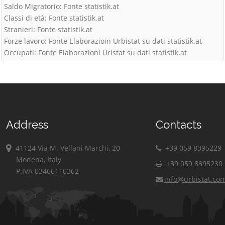
Saldo Migratorio: Fonte statistik.at
Classi di età: Fonte statistik.at
Stranieri: Fonte statistik.at
Forze lavoro: Fonte Elaborazioin Urbistat su dati statistik.at
Occupati: Fonte Elaborazioni Uristat su dati statistik.at
Address
Contacts
41124 Via M. Vellani Marchi, 20
+39 059 8395229
Modena, Italy
+39 059 8395230
P.IVA 03466110362
info@urbistat.co