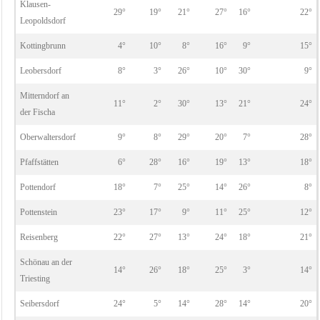
Klausen-
29°
19°
21°
27°
16°
22°
Leopoldsdorf
Kottingbrunn
4°
10°
8°
16°
9°
15°
Leobersdorf
8°
3°
26°
10°
30°
9°
Mitterndorf an
11°
2°
30°
13°
21°
24°
der Fischa
Oberwaltersdorf
9°
8°
29°
20°
7°
28°
Pfaffstätten
6°
28°
16°
19°
13°
18°
Pottendorf
18°
7°
25°
14°
26°
8°
Pottenstein
23°
17°
9°
11°
25°
12°
Reisenberg
22°
27°
13°
24°
18°
21°
Schönau an der
14°
26°
18°
25°
3°
14°
Triesting
Seibersdorf
24°
5°
14°
28°
14°
20°