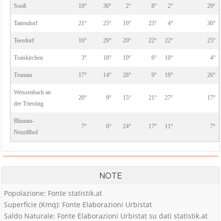
Sooß
19°
30°
2°
8°
2°
29°
Tattendorf
21°
25°
10°
23°
4°
30°
Teesdorf
16°
29°
20°
22°
22°
25°
Traiskirchen
3°
18°
19°
6°
10°
4°
Trumau
17°
14°
28°
9°
19°
26°
Weissenbach an
20°
9°
15°
21°
27°
17°
der Triesting
Blumau-
7°
6°
24°
17°
11°
7°
Neurißhof
NOTE
Popolazione: Fonte statistik.at
Superficie (Kmq): Fonte Elaborazioni Urbistat
Saldo Naturale: Fonte Elaborazioni Urbistat su dati statistik.at