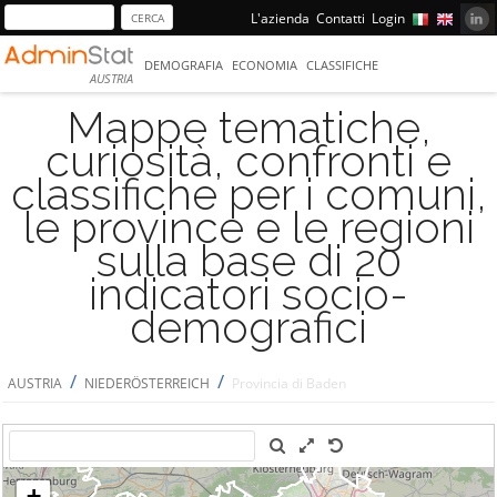
L'azienda
Contatti
Login
DEMOGRAFIA
ECONOMIA
CLASSIFICHE
AUSTRIA
Mappe tematiche,
curiosità, confronti e
classifiche per i comuni,
le province e le regioni
sulla base di 20
indicatori socio-
demografici
/
/
AUSTRIA
NIEDERÖSTERREICH
Provincia di Baden