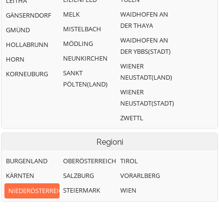
LEITHA
MELK
WAIDHOFEN AN
GÄNSERNDORF
DER THAYA
MISTELBACH
GMÜND
WAIDHOFEN AN
MÖDLING
HOLLABRUNN
DER YBBS(STADT)
NEUNKIRCHEN
HORN
WIENER
SANKT
KORNEUBURG
NEUSTADT(LAND)
PÖLTEN(LAND)
WIENER
NEUSTADT(STADT)
ZWETTL
Regioni
BURGENLAND
OBERÖSTERREICH
TIROL
KÄRNTEN
SALZBURG
VORARLBERG
STEIERMARK
WIEN
NIEDERÖSTERREICH