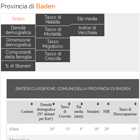
Provincia di
Baden
Tasso di
Sintesi
Età media
Natalità
Densità
Indice di
Tasso di
demografica
Vecchiaia
Mortalità
Dimensione
Tasso
demografica
Migratorio
Componenti
Tasso di
della famiglia
Crescita
% di Stranieri
SINTESI CLASSIFICHE: COMUNI DELLA PROVINCIA DI BADEN
Densità
Tasso
Età
demografica
Tasso di
Comuni
di
media
Stranieri
NIR
(N° abitanti
Disoccupazione
Crescita
(anni)
per Km²)
Alland
26°
13°
4°
18°
20°
19°