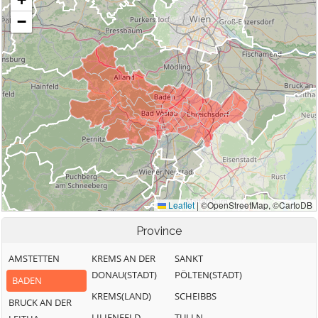
Province
AMSTETTEN
KREMS AN DER
SANKT
DONAU(STADT)
PÖLTEN(STADT)
BADEN
KREMS(LAND)
SCHEIBBS
BRUCK AN DER
LILIENFELD
TULLN