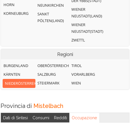
DER YBBS(STADT)
HORN
NEUNKIRCHEN
WIENER
KORNEUBURG
SANKT
NEUSTADT(LAND)
PÖLTEN(LAND)
WIENER
NEUSTADT(STADT)
ZWETTL
Regioni
BURGENLAND
OBERÖSTERREICH
TIROL
KÄRNTEN
SALZBURG
VORARLBERG
STEIERMARK
WIEN
NIEDERÖSTERREICH
Provincia di
Mistelbach
Dati di Sintesi
Consumi
Redditi
Occupazione