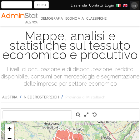
L'azienda
Contatti
Login
DEMOGRAFIA
ECONOMIA
CLASSIFICHE
AUSTRIA
Mappe, analisi e
statistiche sul tessuto
economico e produttivo
Livelli di occupazione e di disoccupazione, reddito
disponibile, consumi per merceologia e segmentazione
delle imprese per settore economico
/
/
AUSTRIA
NIEDERÖSTERREICH
Provincia di Mistelbach