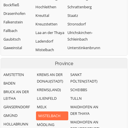
Bockfließ
Hochleithen
Schrattenberg
Drasenhofen
Kreuttal
Staatz
Falkenstein
Kreuzstetten
Stronsdorf
Fallbach
Laa an der Thaya
Ulrichskirchen-
Gaubitsch
Schleinbach
Ladendorf
Gaweinstal
Unterstinkenbrunn
Mistelbach
Gnadendorf
Wildendürnbach
Neudorf bei
Province
Großebersdorf
Staatz
Wilfersdorf
Großengersdorf
Niederleis
Wolkersdorf im
AMSTETTEN
KREMS AN DER
SANKT
Weinviertel
DONAU(STADT)
PÖLTEN(STADT)
BADEN
KREMS(LAND)
SCHEIBBS
BRUCK AN DER
LEITHA
LILIENFELD
TULLN
GÄNSERNDORF
MELK
WAIDHOFEN AN
DER THAYA
GMÜND
MISTELBACH
WAIDHOFEN AN
HOLLABRUNN
MÖDLING