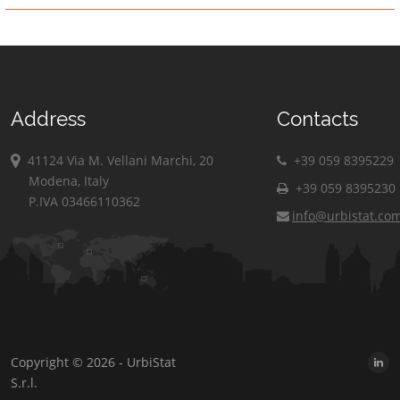
Address
Contacts
41124 Via M. Vellani Marchi, 20
+39 059 8395229
Modena, Italy
+39 059 8395230
P.IVA 03466110362
info@urbistat.co
Copyright © 2026 - UrbiStat
S.r.l.