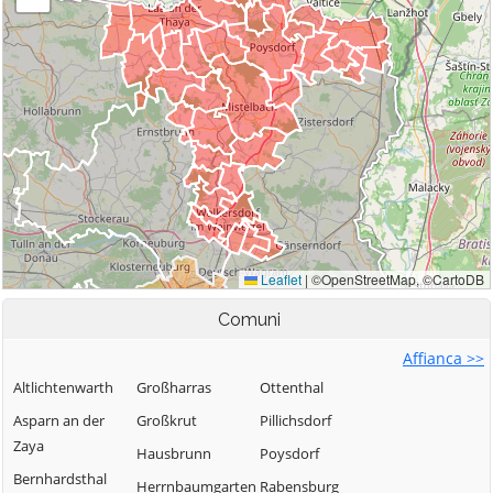
Comuni
Affianca >>
Altlichtenwarth
Großharras
Ottenthal
Asparn an der
Großkrut
Pillichsdorf
Zaya
Hausbrunn
Poysdorf
Bernhardsthal
Herrnbaumgarten
Rabensburg