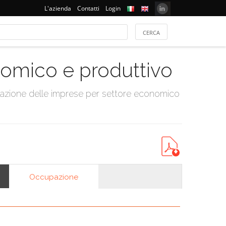
L'azienda
Contatti
Login
onomico e produttivo
tazione delle imprese per settore economico
Occupazione