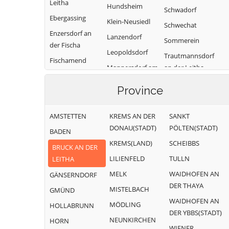
Leitha
Hundsheim
Schwadorf
Ebergassing
Klein-Neusiedl
Schwechat
Enzersdorf an
Lanzendorf
Sommerein
der Fischa
Leopoldsdorf
Trautmannsdorf
Fischamend
Mannersdorf am
an der Leitha
Göttlesbrunn-
Leithagebirge
Wolfsthal
Arbesthal
Province
Maria-
Zwölfaxing
Götzendorf an
Lanzendorf
der Leitha
AMSTETTEN
KREMS AN DER
SANKT
Moosbrunn
DONAU(STADT)
PÖLTEN(STADT)
Gramatneusiedl
BADEN
KREMS(LAND)
SCHEIBBS
Hainburg a.d.
BRUCK AN DER
Donau
LILIENFELD
TULLN
LEITHA
MELK
WAIDHOFEN AN
GÄNSERNDORF
DER THAYA
MISTELBACH
GMÜND
WAIDHOFEN AN
MÖDLING
HOLLABRUNN
DER YBBS(STADT)
NEUNKIRCHEN
HORN
WIENER