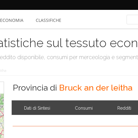
ECONOMIA
CLASSIFICHE
atistiche sul tessuto ec
, reddito disponibile, consumi per merceologia e segmen
itha
Provincia di
Bruck an der leitha
Dati di Sintesi
Consumi
Redditi