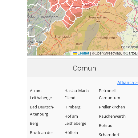
Comuni
Affianca 
Au am
Haslau-Maria
Petronell-
Leithaberge
Ellend
Carnuntum
Bad Deutsch-
Himberg
Prellenkirchen
Altenburg
Hof am
Rauchenwarth
Berg
Leithaberge
Rohrau
Bruck an der
Höflein
Scharndorf