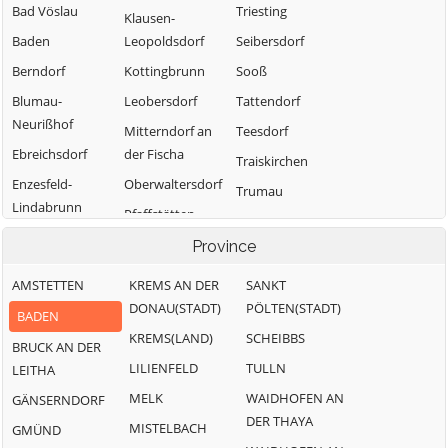
Bad Vöslau
Triesting
Klausen-
Baden
Leopoldsdorf
Seibersdorf
Berndorf
Kottingbrunn
Sooß
Blumau-
Leobersdorf
Tattendorf
Neurißhof
Mitterndorf an
Teesdorf
Ebreichsdorf
der Fischa
Traiskirchen
Enzesfeld-
Oberwaltersdorf
Trumau
Lindabrunn
Pfaffstätten
Weissenbach an
Furth an der
Pottendorf
der Triesting
Province
Triesting
AMSTETTEN
KREMS AN DER
SANKT
Günselsdorf
DONAU(STADT)
PÖLTEN(STADT)
BADEN
KREMS(LAND)
SCHEIBBS
BRUCK AN DER
LILIENFELD
TULLN
LEITHA
MELK
WAIDHOFEN AN
GÄNSERNDORF
DER THAYA
MISTELBACH
GMÜND