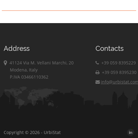
Address
Contacts
41124 Via M. Vellani Marchi, 20
+39 059 8395229
Modena, Italy
+39 059 8395230
P.IVA 03466110362
info@urbistat.co
Copyright © 2026 - UrbiStat