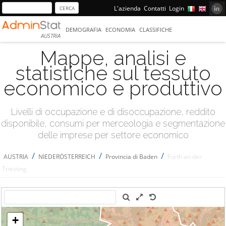
L'azienda
Contatti
Login
DEMOGRAFIA
ECONOMIA
CLASSIFICHE
AUSTRIA
Mappe, analisi e
statistiche sul tessuto
economico e produttivo
Livelli di occupazione e di disoccupazione, reddito
disponibile, consumi per merceologia e segmentazione
delle imprese per settore economico
/
/
/
AUSTRIA
NIEDERÖSTERREICH
Provincia di Baden
Furth an der
Triesting