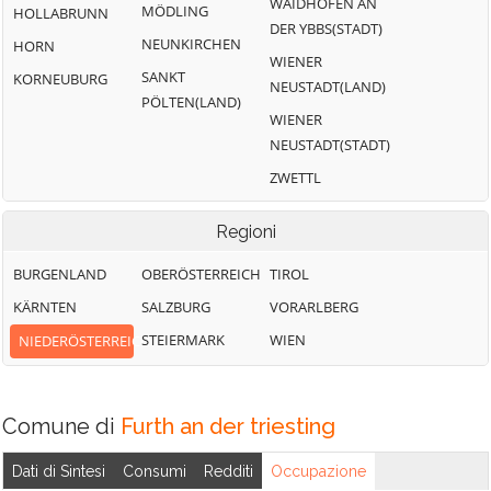
WAIDHOFEN AN
MÖDLING
HOLLABRUNN
DER YBBS(STADT)
NEUNKIRCHEN
HORN
WIENER
SANKT
KORNEUBURG
NEUSTADT(LAND)
PÖLTEN(LAND)
WIENER
NEUSTADT(STADT)
ZWETTL
Regioni
BURGENLAND
OBERÖSTERREICH
TIROL
KÄRNTEN
SALZBURG
VORARLBERG
STEIERMARK
WIEN
NIEDERÖSTERREICH
Comune di
Furth an der triesting
Dati di Sintesi
Consumi
Redditi
Occupazione