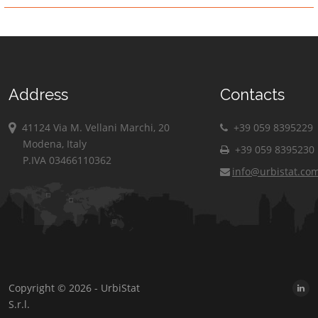
Address
Contacts
41124 Via M. Vellani Marchi, 20
+39 059 8395229
Modena, Italy
+39 059 8395230
P.IVA 03466110362
info@urbistat.co
Copyright © 2026 - UrbiStat
S.r.l.