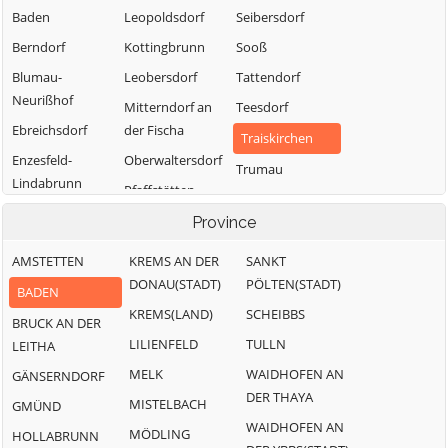
Baden
Leopoldsdorf
Seibersdorf
Berndorf
Kottingbrunn
Sooß
Blumau-
Leobersdorf
Tattendorf
Neurißhof
Mitterndorf an
Teesdorf
Ebreichsdorf
der Fischa
Traiskirchen
Enzesfeld-
Oberwaltersdorf
Trumau
Lindabrunn
Pfaffstätten
Weissenbach an
Furth an der
Pottendorf
Province
der Triesting
Triesting
AMSTETTEN
KREMS AN DER
SANKT
Günselsdorf
DONAU(STADT)
PÖLTEN(STADT)
BADEN
KREMS(LAND)
SCHEIBBS
BRUCK AN DER
LILIENFELD
TULLN
LEITHA
MELK
WAIDHOFEN AN
GÄNSERNDORF
DER THAYA
MISTELBACH
GMÜND
WAIDHOFEN AN
MÖDLING
HOLLABRUNN