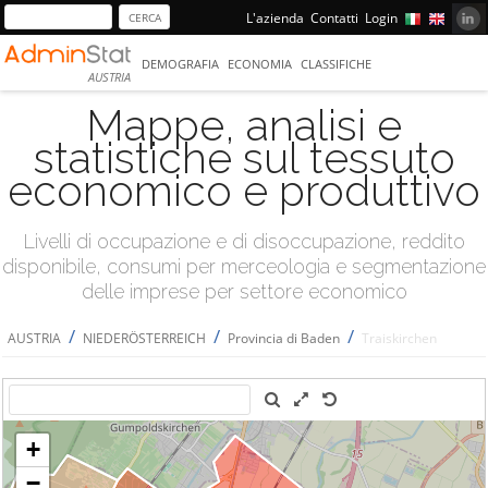
L'azienda
Contatti
Login
DEMOGRAFIA
ECONOMIA
CLASSIFICHE
AUSTRIA
Mappe, analisi e
statistiche sul tessuto
economico e produttivo
Livelli di occupazione e di disoccupazione, reddito
disponibile, consumi per merceologia e segmentazione
delle imprese per settore economico
/
/
/
AUSTRIA
NIEDERÖSTERREICH
Provincia di Baden
Traiskirchen