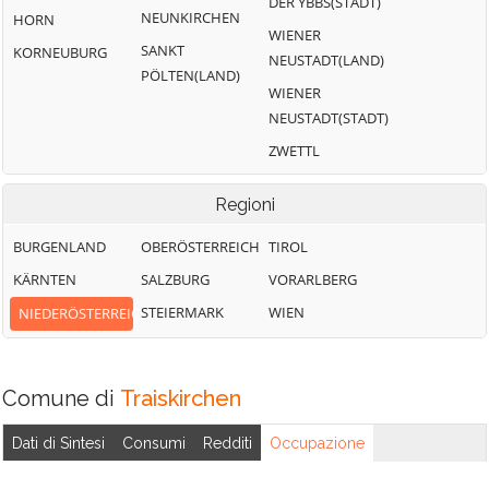
DER YBBS(STADT)
NEUNKIRCHEN
HORN
WIENER
SANKT
KORNEUBURG
NEUSTADT(LAND)
PÖLTEN(LAND)
WIENER
NEUSTADT(STADT)
ZWETTL
Regioni
BURGENLAND
OBERÖSTERREICH
TIROL
KÄRNTEN
SALZBURG
VORARLBERG
STEIERMARK
WIEN
NIEDERÖSTERREICH
Comune di
Traiskirchen
Dati di Sintesi
Consumi
Redditi
Occupazione