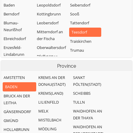
Baden
Leopoldsdorf
Seibersdorf
Berndorf
Kottingbrunn
Sooß
Blumau-
Leobersdorf
Tattendorf
Neurißhof
Mitterndorf an
Teesdorf
Ebreichsdorf
der Fischa
Traiskirchen
Enzesfeld-
Oberwaltersdorf
Trumau
Lindabrunn
Pfaffstätten
Weissenbach an
Furth an der
Pottendorf
Province
der Triesting
Triesting
AMSTETTEN
KREMS AN DER
SANKT
Günselsdorf
DONAU(STADT)
PÖLTEN(STADT)
BADEN
KREMS(LAND)
SCHEIBBS
BRUCK AN DER
LILIENFELD
TULLN
LEITHA
MELK
WAIDHOFEN AN
GÄNSERNDORF
DER THAYA
MISTELBACH
GMÜND
WAIDHOFEN AN
MÖDLING
HOLLABRUNN