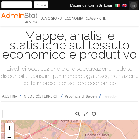
L'azienda
Contatti
Login
DEMOGRAFIA
ECONOMIA
CLASSIFICHE
AUSTRIA
Mappe, analisi e
statistiche sul tessuto
economico e produttivo
Livelli di occupazione e di disoccupazione, reddito
disponibile, consumi per merceologia e segmentazione
delle imprese per settore economico
/
/
/
AUSTRIA
NIEDERÖSTERREICH
Provincia di Baden
Teesdorf