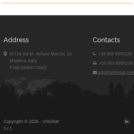
Address
Contacts
41124 Via M. Vellani Marchi, 20
+39 059 8395229
Modena, Italy
+39 059 8395230
P.IVA 03466110362
info@urbistat.co
Copyright © 2026 - UrbiStat
S.r.l.