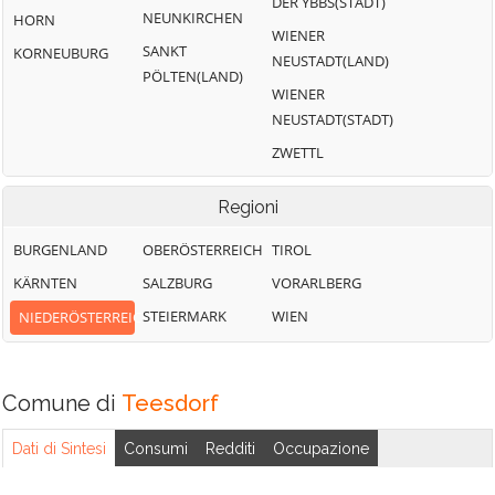
DER YBBS(STADT)
NEUNKIRCHEN
HORN
WIENER
SANKT
KORNEUBURG
NEUSTADT(LAND)
PÖLTEN(LAND)
WIENER
NEUSTADT(STADT)
ZWETTL
Regioni
BURGENLAND
OBERÖSTERREICH
TIROL
KÄRNTEN
SALZBURG
VORARLBERG
STEIERMARK
WIEN
NIEDERÖSTERREICH
Comune di
Teesdorf
Dati di Sintesi
Consumi
Redditi
Occupazione