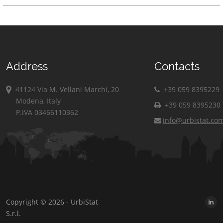
Address
Contacts
41124 Via M. Vellani Marchi, 20
+39 059 8395229
Modena, Italy
+39 059 8395230
P.IVA 03466110362
info@urbistat.co
Copyright © 2026 - UrbiStat
S.r.l.