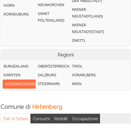
DER YBBS(STADT)
NEUNKIRCHEN
HORN
WIENER
SANKT
KORNEUBURG
NEUSTADT(LAND)
PÖLTEN(LAND)
WIENER
NEUSTADT(STADT)
ZWETTL
Regioni
BURGENLAND
OBERÖSTERREICH
TIROL
KÄRNTEN
SALZBURG
VORARLBERG
STEIERMARK
WIEN
NIEDERÖSTERREICH
Comune di
Hirtenberg
Dati di Sintesi
Consumi
Redditi
Occupazione