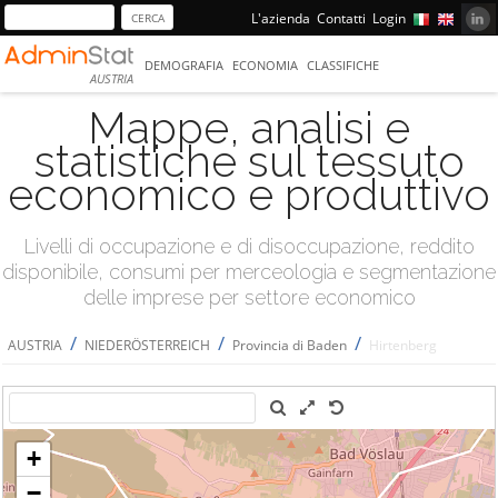
L'azienda
Contatti
Login
DEMOGRAFIA
ECONOMIA
CLASSIFICHE
AUSTRIA
Mappe, analisi e
statistiche sul tessuto
economico e produttivo
Livelli di occupazione e di disoccupazione, reddito
disponibile, consumi per merceologia e segmentazione
delle imprese per settore economico
/
/
/
AUSTRIA
NIEDERÖSTERREICH
Provincia di Baden
Hirtenberg