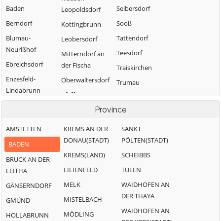
Baden
Seibersdorf
Leopoldsdorf
Berndorf
Sooß
Kottingbrunn
Blumau-
Tattendorf
Leobersdorf
Neurißhof
Teesdorf
Mitterndorf an
Ebreichsdorf
der Fischa
Traiskirchen
Enzesfeld-
Oberwaltersdorf
Trumau
Lindabrunn
Pfaffstätten
Weissenbach an
Furth an der
der Triesting
Pottendorf
Province
Triesting
AMSTETTEN
KREMS AN DER
SANKT
Günselsdorf
DONAU(STADT)
PÖLTEN(STADT)
BADEN
KREMS(LAND)
SCHEIBBS
BRUCK AN DER
LILIENFELD
TULLN
LEITHA
MELK
WAIDHOFEN AN
GÄNSERNDORF
DER THAYA
MISTELBACH
GMÜND
WAIDHOFEN AN
MÖDLING
HOLLABRUNN