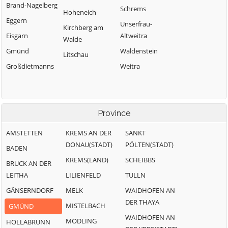
Brand-Nagelberg
Schrems
Hoheneich
Eggern
Unserfrau-
Kirchberg am
Eisgarn
Altweitra
Walde
Gmünd
Waldenstein
Litschau
Großdietmanns
Weitra
Province
AMSTETTEN
KREMS AN DER
SANKT
DONAU(STADT)
PÖLTEN(STADT)
BADEN
KREMS(LAND)
SCHEIBBS
BRUCK AN DER
LEITHA
LILIENFELD
TULLN
GÄNSERNDORF
MELK
WAIDHOFEN AN
DER THAYA
MISTELBACH
GMÜND
WAIDHOFEN AN
MÖDLING
HOLLABRUNN