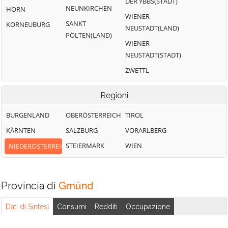
DER YBBS(STADT)
NEUNKIRCHEN
HORN
WIENER
SANKT
KORNEUBURG
NEUSTADT(LAND)
PÖLTEN(LAND)
WIENER
NEUSTADT(STADT)
ZWETTL
Regioni
BURGENLAND
OBERÖSTERREICH
TIROL
KÄRNTEN
SALZBURG
VORARLBERG
STEIERMARK
WIEN
NIEDERÖSTERREICH
Provincia di
Gmünd
Dati di Sintesi
Consumi
Redditi
Occupazione