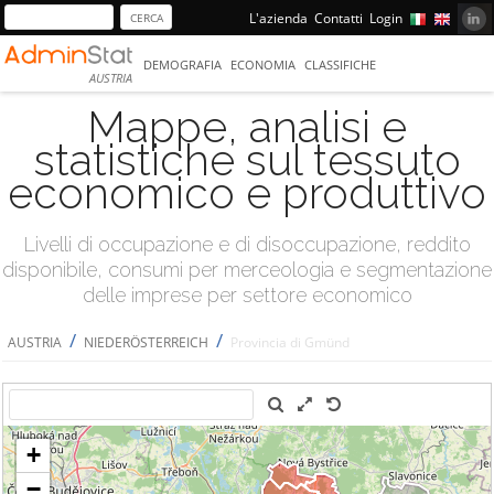
L'azienda
Contatti
Login
DEMOGRAFIA
ECONOMIA
CLASSIFICHE
AUSTRIA
Mappe, analisi e
statistiche sul tessuto
economico e produttivo
Livelli di occupazione e di disoccupazione, reddito
disponibile, consumi per merceologia e segmentazione
delle imprese per settore economico
/
/
AUSTRIA
NIEDERÖSTERREICH
Provincia di Gmünd