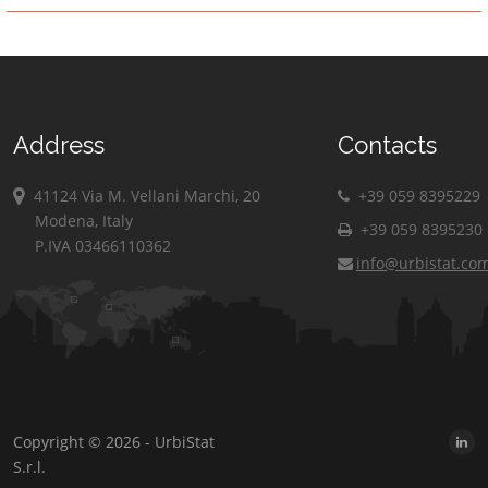
Address
Contacts
41124 Via M. Vellani Marchi, 20
+39 059 8395229
Modena, Italy
+39 059 8395230
P.IVA 03466110362
info@urbistat.co
Copyright © 2026 - UrbiStat
S.r.l.