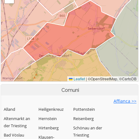
Comuni
Affianca >>
Alland
Heiligenkreuz
Pottenstein
Altenmarkt an
Hernstein
Reisenberg
der Triesting
Hirtenberg
Schönau an der
Bad Vöslau
Triesting
Klausen-