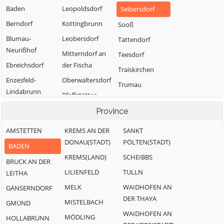
Baden
Leopoldsdorf
Seibersdorf
Berndorf
Kottingbrunn
Sooß
Blumau-
Leobersdorf
Tattendorf
Neurißhof
Mitterndorf an
Teesdorf
Ebreichsdorf
der Fischa
Traiskirchen
Enzesfeld-
Oberwaltersdorf
Trumau
Lindabrunn
Pfaffstätten
Weissenbach an
Furth an der
Pottendorf
Province
der Triesting
Triesting
AMSTETTEN
KREMS AN DER
SANKT
Günselsdorf
DONAU(STADT)
PÖLTEN(STADT)
BADEN
KREMS(LAND)
SCHEIBBS
BRUCK AN DER
LILIENFELD
TULLN
LEITHA
MELK
WAIDHOFEN AN
GÄNSERNDORF
DER THAYA
MISTELBACH
GMÜND
WAIDHOFEN AN
MÖDLING
HOLLABRUNN