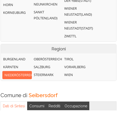
DER YBBS(STADT)
NEUNKIRCHEN
HORN
WIENER
SANKT
KORNEUBURG
NEUSTADT(LAND)
PÖLTEN(LAND)
WIENER
NEUSTADT(STADT)
ZWETTL
Regioni
BURGENLAND
OBERÖSTERREICH
TIROL
KÄRNTEN
SALZBURG
VORARLBERG
STEIERMARK
WIEN
NIEDERÖSTERREICH
Comune di
Seibersdorf
Dati di Sintesi
Consumi
Redditi
Occupazione