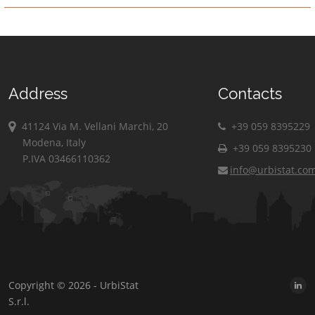
Address
Contacts
41124 Via M. Vellani Marchi, 20
+39 059 8395229
Modena, Italy
+39 059 8395230
P.IVA 03466110362
info@urbistat.co
Copyright © 2026 - UrbiStat
S.r.l.