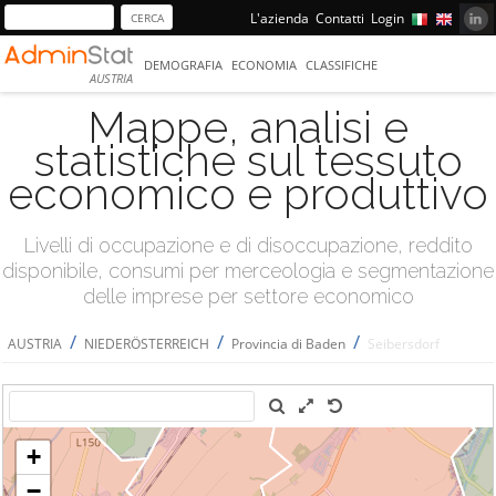
L'azienda
Contatti
Login
DEMOGRAFIA
ECONOMIA
CLASSIFICHE
AUSTRIA
Mappe, analisi e
statistiche sul tessuto
economico e produttivo
Livelli di occupazione e di disoccupazione, reddito
disponibile, consumi per merceologia e segmentazione
delle imprese per settore economico
/
/
/
AUSTRIA
NIEDERÖSTERREICH
Provincia di Baden
Seibersdorf