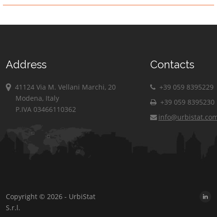
Address
Contacts
41124 Via M. Vellani Marchi, 20
+39 059 8395229
Modena, Italy
+39 059 8395230
P.IVA 03466110362
info@urbistat.co
Copyright © 2026 - UrbiStat
S.r.l.