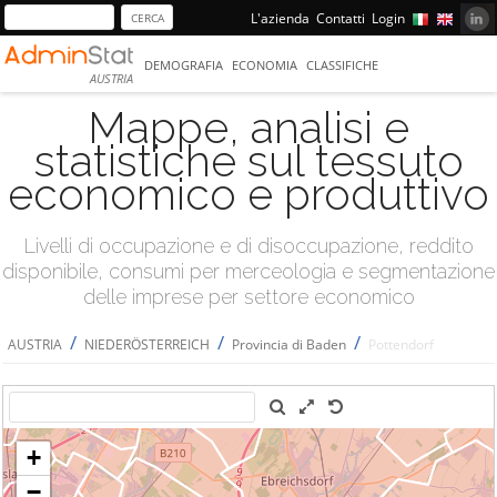
L'azienda
Contatti
Login
DEMOGRAFIA
ECONOMIA
CLASSIFICHE
AUSTRIA
Mappe, analisi e
statistiche sul tessuto
economico e produttivo
Livelli di occupazione e di disoccupazione, reddito
disponibile, consumi per merceologia e segmentazione
delle imprese per settore economico
/
/
/
AUSTRIA
NIEDERÖSTERREICH
Provincia di Baden
Pottendorf