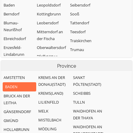
Baden
Leopoldsdorf
Seibersdorf
Berndorf
Kottingbrunn
Sooß
Blumau-
Leobersdorf
Tattendorf
Neurißhof
Mitterndorf an
Teesdorf
Ebreichsdorf
der Fischa
Traiskirchen
Enzesfeld-
Oberwaltersdorf
Trumau
Lindabrunn
Pfaffstätten
Weissenbach an
Furth an der
der Triesting
Pottendorf
Province
Triesting
AMSTETTEN
KREMS AN DER
SANKT
Günselsdorf
DONAU(STADT)
PÖLTEN(STADT)
BADEN
KREMS(LAND)
SCHEIBBS
BRUCK AN DER
LILIENFELD
TULLN
LEITHA
MELK
WAIDHOFEN AN
GÄNSERNDORF
DER THAYA
MISTELBACH
GMÜND
WAIDHOFEN AN
MÖDLING
HOLLABRUNN