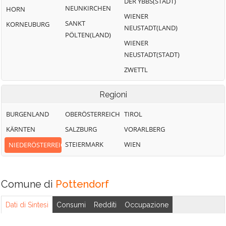
DER YBBS(STADT)
NEUNKIRCHEN
HORN
WIENER
SANKT
KORNEUBURG
NEUSTADT(LAND)
PÖLTEN(LAND)
WIENER
NEUSTADT(STADT)
ZWETTL
Regioni
BURGENLAND
OBERÖSTERREICH
TIROL
KÄRNTEN
SALZBURG
VORARLBERG
STEIERMARK
WIEN
NIEDERÖSTERREICH
Comune di
Pottendorf
Dati di Sintesi
Consumi
Redditi
Occupazione