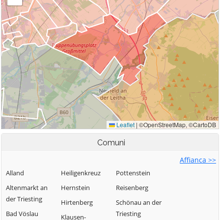
Comuni
Affianca >>
Alland
Heiligenkreuz
Pottenstein
Altenmarkt an
Hernstein
Reisenberg
der Triesting
Hirtenberg
Schönau an der
Bad Vöslau
Triesting
Klausen-